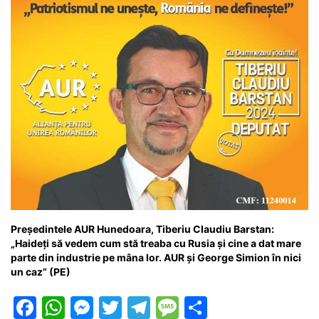
Președintele AUR Hunedoara, Tiberiu Claudiu Barstan:
„Haideți să vedem cum stă treaba cu Rusia și cine a dat mare
parte din industrie pe mâna lor. AUR și George Simion în nici
un caz” (PE)
F
W
M
T
T
M
P