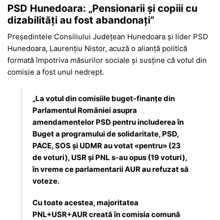
PSD Hunedoara: „Pensionarii și copiii cu
dizabilități au fost abandonați”
Președintele Consiliului Județean Hunedoara și lider PSD
Hunedoara, Laurențiu Nistor, acuză o alianță politică
formată împotriva măsurilor sociale și susține că votul din
comisie a fost unul nedrept.
„La votul din comisiile buget-finanțe din
Parlamentul României asupra
amendamentelor PSD pentru includerea în
Buget a programului de solidaritate, PSD,
PACE, SOS și UDMR au votat «pentru» (23
de voturi), USR și PNL s-au opus (19 voturi),
în vreme ce parlamentarii AUR au refuzat să
voteze.
Cu toate acestea, majoritatea
PNL+USR+AUR creată în comisia comună