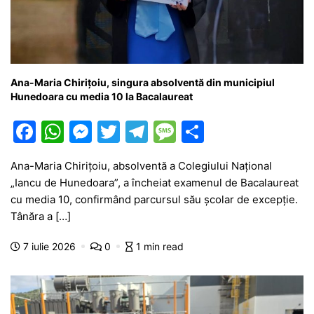
Ana-Maria Chirițoiu, singura absolventă din municipiul
Hunedoara cu media 10 la Bacalaureat
F
W
M
T
T
M
P
a
h
e
w
el
e
ar
Ana-Maria Chirițoiu, absolventă a Colegiului Național
c
at
s
itt
e
s
ta
„Iancu de Hunedoara”, a încheiat examenul de Bacalaureat
e
s
s
er
gr
s
je
cu media 10, confirmând parcursul său școlar de excepție.
b
A
e
a
a
a
Tânăra a […]
o
p
n
m
g
z
7 iulie 2026
0
1 min read
o
p
g
e
ă
k
er