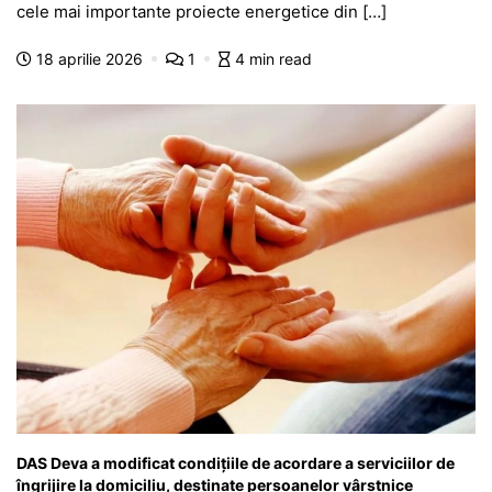
e
s
s
er
gr
s
je
cele mai importante proiecte energetice din […]
b
A
e
a
a
a
18 aprilie 2026
1
4 min read
o
p
n
m
g
z
o
p
g
e
ă
k
er
DAS Deva a modificat condiţiile de acordare a serviciilor de
îngrijire la domiciliu, destinate persoanelor vârstnice