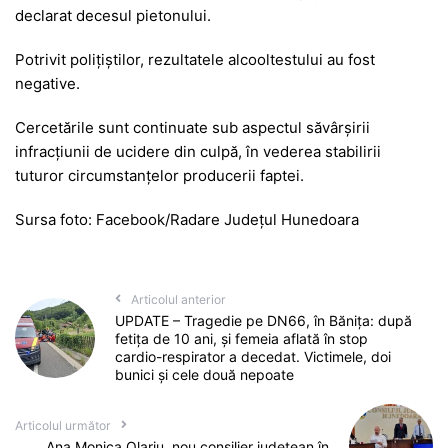
declarat decesul pietonului.
Potrivit polițiștilor, rezultatele alcooltestului au fost
negative.
Cercetările sunt continuate sub aspectul săvârșirii
infracțiunii de ucidere din culpă, în vederea stabilirii
tuturor circumstanțelor producerii faptei.
Sursa foto: Facebook/Radare Județul Hunedoara
Articolul anterior
UPDATE – Tragedie pe DN66, în Bănița: după
fetița de 10 ani, și femeia aflată în stop
cardio-respirator a decedat. Victimele, doi
bunici și cele două nepoate
Articolul următor
Ana Monica Olariu, nou consilier județean în