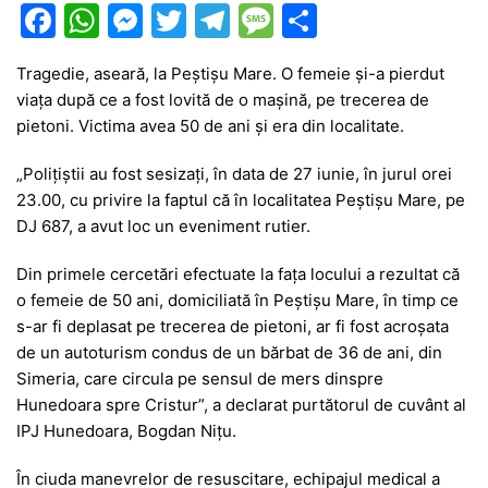
F
W
M
T
T
M
P
a
h
e
w
el
e
ar
Tragedie, aseară, la Peștișu Mare. O femeie și-a pierdut
c
at
s
itt
e
s
ta
viața după ce a fost lovită de o mașină, pe trecerea de
e
s
s
er
gr
s
je
pietoni. Victima avea 50 de ani și era din localitate.
b
A
e
a
a
a
„Polițiștii au fost sesizați, în data de 27 iunie, în jurul orei
o
p
n
m
g
z
23.00, cu privire la faptul că în localitatea Peștișu Mare, pe
o
p
g
e
ă
DJ 687, a avut loc un eveniment rutier.
k
er
Din primele cercetări efectuate la fața locului a rezultat că
o femeie de 50 ani, domiciliată în Peștișu Mare, în timp ce
s-ar fi deplasat pe trecerea de pietoni, ar fi fost acroșata
de un autoturism condus de un bărbat de 36 de ani, din
Simeria, care circula pe sensul de mers dinspre
Hunedoara spre Cristur”, a declarat purtătorul de cuvânt al
IPJ Hunedoara, Bogdan Nițu.
În ciuda manevrelor de resuscitare, echipajul medical a