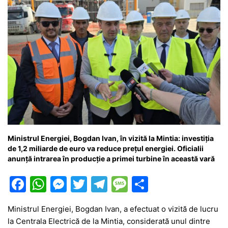
Ministrul Energiei, Bogdan Ivan, în vizită la Mintia: investiția
de 1,2 miliarde de euro va reduce prețul energiei. Oficialii
anunță intrarea în producție a primei turbine în această vară
F
W
M
T
T
M
P
a
h
e
w
el
e
ar
Ministrul Energiei, Bogdan Ivan, a efectuat o vizită de lucru
c
at
s
itt
e
s
ta
la Centrala Electrică de la Mintia, considerată unul dintre