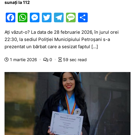
sunați la 112
F
W
M
T
T
M
P
a
h
e
w
el
e
ar
Ați văzut-o? La data de 28 februarie 2026, în jurul orei
c
at
s
itt
e
s
ta
22:30, la sediul Poliției Municipiului Petroșani s-a
e
s
s
er
gr
s
je
prezentat un bărbat care a sesizat faptul […]
b
A
e
a
a
a
1 martie 2026
0
59 sec read
o
p
n
m
g
z
o
p
g
e
ă
k
er