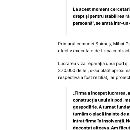
La acest moment cercetările
drept şi pentru stabilirea r
persoană”, se arată într-u
Primarul comunei Șoimuș, Mihai Gabr
efectiv executate de firma contract
Lucrarea viza reparația unui pod și a
370.000 de lei, s-au plătit aproxima
respectivă a fost reziliat, iar proiec
„Firma a început lucrarea, a
construcția unui alt pod, m
gospodărie. A turnat fundați
turnăm o placă înainte de a
intrat firma în insolvență. 
decontat altceva. Am făcut 