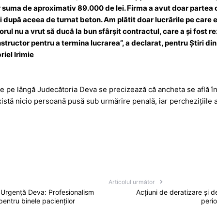
suma de aproximativ 89.000 de lei. Firma a avut doar partea d
i după aceea de turnat beton. Am plătit doar lucrările pe care e
l nu a vrut să ducă la bun sfârșit contractul, care a și fost rez
structor pentru a termina lucrarea”, a declarat, pentru Știri d
iel Irimie
 pe lângă Judecătoria Deva se precizează că ancheta se află înt
stă nicio persoană pusă sub urmărire penală, iar perchezițiile 
Articolul următor
 Urgență Deva: Profesionalism
Acțiuni de deratizare și d
pentru binele pacienților
peri