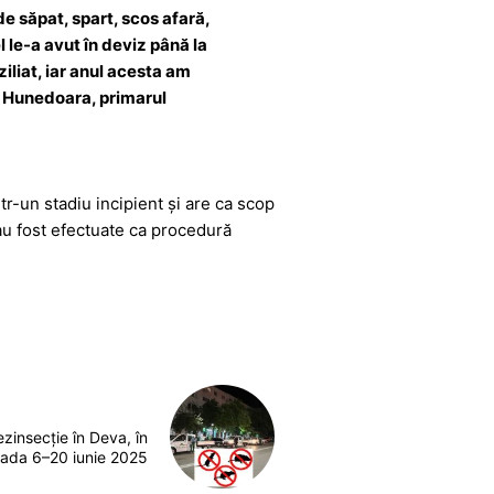
e săpat, spart, scos afară,
l le-a avut în deviz până la
iliat, iar anul acesta am
in Hunedoara, primarul
r-un stadiu incipient și are ca scop
au fost efectuate ca procedură
ezinsecție în Deva, în
oada 6–20 iunie 2025