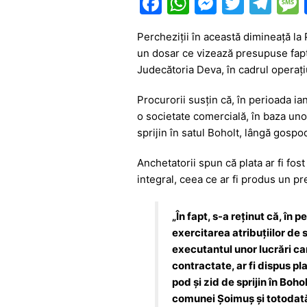
F
W
M
T
T
a
h
e
w
el
Percheziții în această dimineață la P
c
at
s
itt
e
un dosar ce vizează presupuse fapte
e
s
s
er
gr
Judecătoria Deva, în cadrul operațiu
b
A
e
a
Procurorii susțin că, în perioada ia
o
p
n
m
o societate comercială, în baza uno
o
p
g
sprijin în satul Boholt, lângă gospod
k
er
Anchetatorii spun că plata ar fi fost
integral, ceea ce ar fi produs un pr
„În fapt, s-a reţinut că, în
exercitarea atribuțiilor de 
executantul unor lucrări care
contractate, ar fi dispus pl
pod și zid de sprijin în Boho
comunei Șoimuș şi totodată 