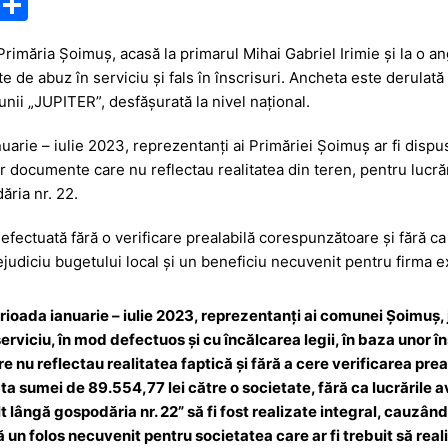
M
P
e
ar
rimăria Șoimuș, acasă la primarul Mihai Gabriel Irimie și la o ang
s
ta
 de abuz în serviciu și fals în înscrisuri. Ancheta este derulat
s
je
nii „JUPITER”, desfășurată la nivel național.
a
a
nuarie – iulie 2023, reprezentanți ai Primăriei Șoimuș ar fi disp
g
z
r documente care nu reflectau realitatea din teren, pentru lucrăr
e
ă
ăria nr. 22.
 efectuată fără o verificare prealabilă corespunzătoare și fără ca l
ejudiciu bugetului local și un beneficiu necuvenit pentru firma 
 perioada ianuarie – iulie 2023, reprezentanţi ai comunei Şoimuş,
serviciu, în mod defectuos şi cu încălcarea legii, în baza unor î
 nu reflectau realitatea faptică şi fără a cere verificarea preala
ata sumei de 89.554,77 lei către o societate, fără ca lucrările
lt lângă gospodăria nr. 22” să fi fost realizate integral, cauzând
un folos necuvenit pentru societatea care ar fi trebuit să reali