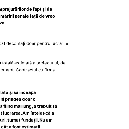
prejurărilor de fapt şi de
rmăririi penale faţă de vreo
va.
st decontați doar pentru lucrările
a totală estimată a proiectului, de
 moment. Contractul cu firma
lată și să înceapă
chi prindea doar o
 fiind mai lung, a trebuit să
t lucrarea. Am înțeles că a
uri, turnat fundații. Nu am
 cât a fost estimată