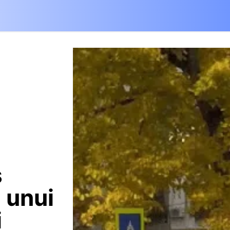
ș
 unui
i