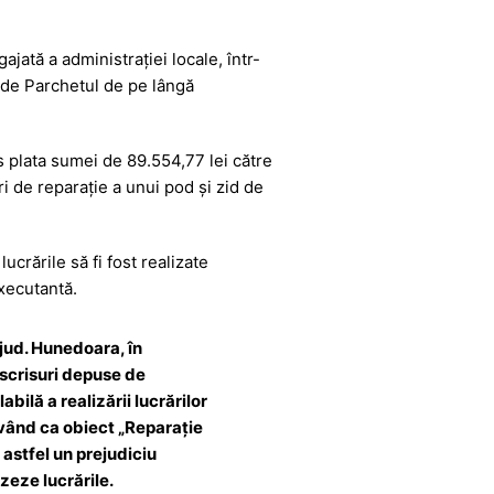
ajată a administrației locale, într-
ă de Parchetul de pe lângă
us plata sumei de 89.554,77 lei către
i de reparație a unui pod și zid de
ucrările să fi fost realizate
executantă.
 jud. Hunedoara, în
nscrisuri depuse de
bilă a realizării lucrărilor
 având ca obiect „Reparație
 astfel un prejudiciu
zeze lucrările.