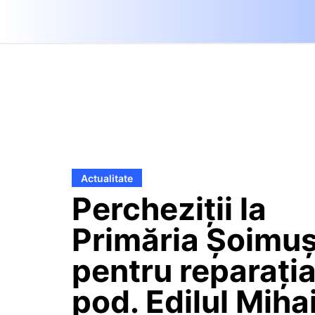
Actualitate
Percheziții la
Primăria Șoimu
pentru reparația
pod. Edilul Miha