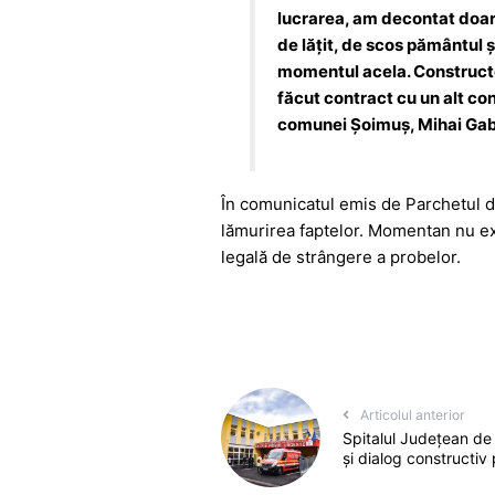
lucrarea, am decontat doar 
de lățit, de scos pământul ș
momentul acela. Constructoru
făcut contract cu un alt con
comunei Șoimuș, Mihai Gabr
În comunicatul emis de Parchetul de
lămurirea faptelor. Momentan nu exi
legală de strângere a probelor.
Articolul anterior
Spitalul Județean de
și dialog constructiv 