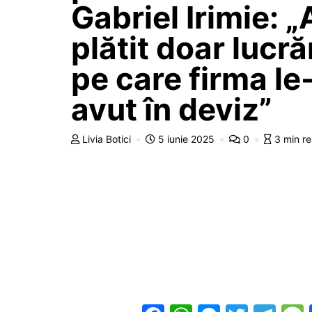
Gabriel Irimie: 
plătit doar lucră
pe care firma le
avut în deviz”
Livia Botici
5 iunie 2025
0
3 min r