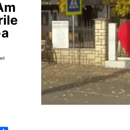
„Am
rile
-a
ead