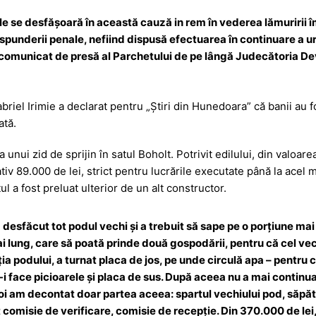
 se desfăşoară în această cauză in rem în vederea lămuririi îm
ăspunderii penale, nefiind dispusă efectuarea în continuare a u
n comunicat de presă al Parchetului de pe lângă Judecătoria De
iel Irimie a declarat pentru „Știri din Hunedoara” că banii au fo
ată.
 unui zid de sprijin în satul Boholt. Potrivit edilului, din valoare
tiv 89.000 de lei, strict pentru lucrările executate până la acel
tul a fost preluat ulterior de un alt constructor.
 desfăcut tot podul vechi și a trebuit să sape pe o porțiune mai 
ai lung, care să poată prinde două gospodării, pentru că cel ve
a podului, a turnat placa de jos, pe unde circulă apa – pentru că
-i face picioarele și placa de sus. După aceea nu a mai continua
Noi am decontat doar partea aceea: spartul vechiului pod, săpăt
comisie de verificare, comisie de recepție. Din 370.000 de lei,