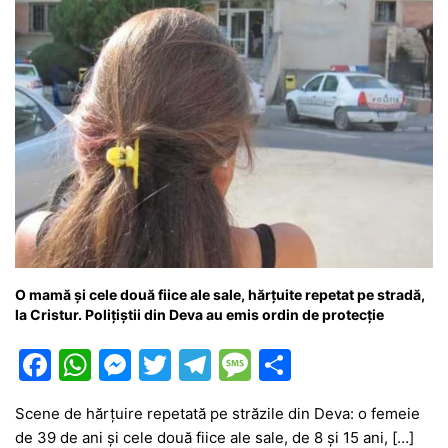
O mamă și cele două fiice ale sale, hărțuite repetat pe stradă,
la Cristur. Polițiștii din Deva au emis ordin de protecție
F
W
M
T
T
M
P
a
h
e
w
el
e
ar
Scene de hărțuire repetată pe străzile din Deva: o femeie
c
at
s
itt
e
s
ta
de 39 de ani și cele două fiice ale sale, de 8 și 15 ani, […]