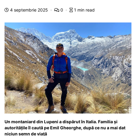
e
s
s
er
gr
s
je
4 septembrie 2025
0
1 min read
b
A
e
a
a
a
o
p
n
m
g
z
o
p
g
e
ă
k
er
Un montaniard din Lupeni a dispărut în Italia. Familia și
autoritățile îl caută pe Emil Gheorghe, după ce nu a mai dat
niciun semn de viață