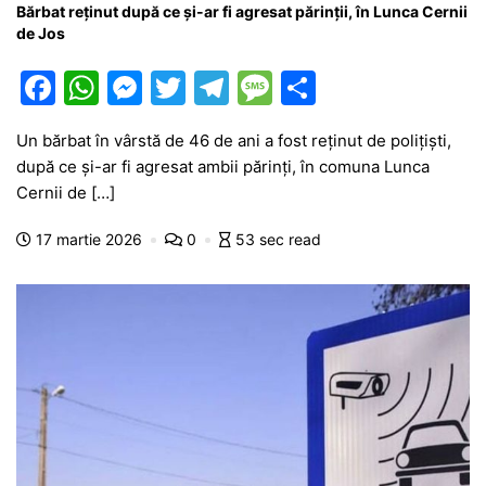
Bărbat reținut după ce și-ar fi agresat părinții, în Lunca Cernii
de Jos
F
W
M
T
T
M
P
a
h
e
w
el
e
ar
Un bărbat în vârstă de 46 de ani a fost reținut de polițiști,
c
at
s
itt
e
s
ta
după ce și-ar fi agresat ambii părinți, în comuna Lunca
e
s
s
er
gr
s
je
Cernii de […]
b
A
e
a
a
a
17 martie 2026
0
53 sec read
o
p
n
m
g
z
o
p
g
e
ă
k
er