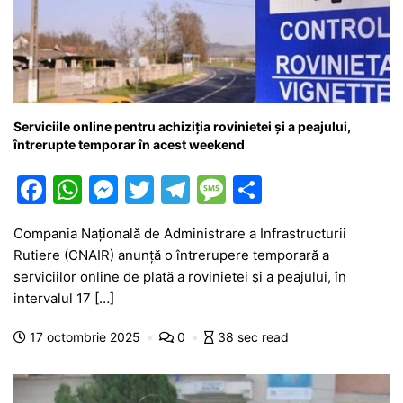
Serviciile online pentru achiziția rovinietei și a peajului,
întrerupte temporar în acest weekend
F
W
M
T
T
M
P
a
h
e
w
el
e
ar
Compania Națională de Administrare a Infrastructurii
c
at
s
itt
e
s
ta
Rutiere (CNAIR) anunță o întrerupere temporară a
e
s
s
er
gr
s
je
serviciilor online de plată a rovinietei și a peajului, în
b
A
e
a
a
a
intervalul 17 […]
o
p
n
m
g
z
17 octombrie 2025
0
38 sec read
o
p
g
e
ă
k
er