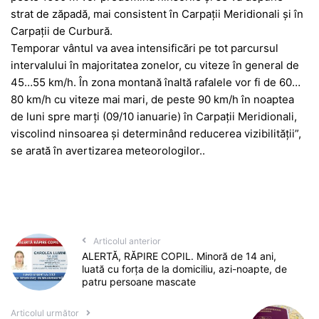
strat de zăpadă, mai consistent în Carpații Meridionali și în
Carpații de Curbură.
Temporar vântul va avea intensificări pe tot parcursul
intervalului în majoritatea zonelor, cu viteze în general de
45…55 km/h. În zona montană înaltă rafalele vor fi de 60…
80 km/h cu viteze mai mari, de peste 90 km/h în noaptea
de luni spre marți (09/10 ianuarie) în Carpații Meridionali,
viscolind ninsoarea și determinând reducerea vizibilității”,
se arată în avertizarea meteorologilor..
Articolul anterior
ALERTĂ, RĂPIRE COPIL. Minoră de 14 ani,
luată cu forța de la domiciliu, azi-noapte, de
patru persoane mascate
Articolul următor