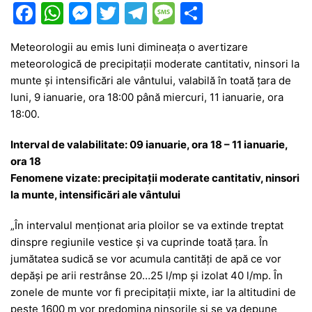
F
W
M
T
T
M
P
a
h
e
w
el
e
ar
Meteorologii au emis luni dimineața o avertizare
c
at
s
itt
e
s
ta
meteorologică de precipitații moderate cantitativ, ninsori la
e
s
s
er
gr
s
je
munte și intensificări ale vântului, valabilă în toată țara de
b
A
e
a
a
a
luni, 9 ianuarie, ora 18:00 până miercuri, 11 ianuarie, ora
18:00.
o
p
n
m
g
z
o
p
g
e
ă
Interval
de valabilitate: 09 ianuarie, ora 18 – 11 ianuarie,
ora 18
k
er
Fenomene vizate: precipitații moderate cantitativ, ninsori
la munte, intensificări ale vântului
„În intervalul menționat aria ploilor se va extinde treptat
dinspre regiunile vestice și va cuprinde toată țara. În
jumătatea sudică se vor acumula cantități de apă ce vor
depăși pe arii restrânse 20…25 l/mp și izolat 40 l/mp. În
zonele de munte vor fi precipitații mixte, iar la altitudini de
peste 1600 m vor predomina ninsorile și se va depune