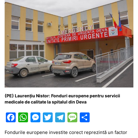
k
er
(PE) Laurențiu Nistor: Fonduri europene pentru servicii
medicale de calitate la spitalul din Deva
F
W
M
T
T
M
P
a
h
e
w
el
e
ar
Fondurile europene investite corect reprezintă un factor
c
at
s
itt
e
s
ta