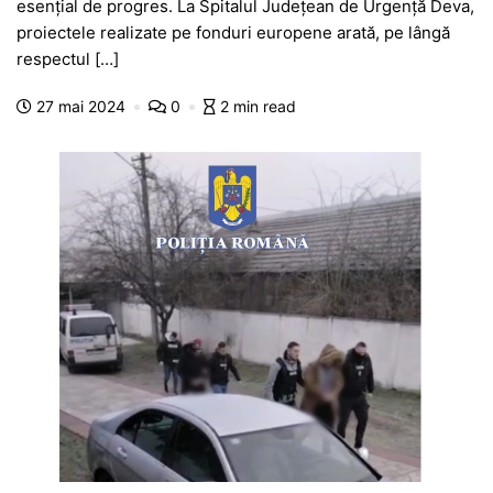
esențial de progres. La Spitalul Județean de Urgență Deva,
e
s
s
er
gr
s
je
proiectele realizate pe fonduri europene arată, pe lângă
b
A
e
a
a
a
respectul […]
o
p
n
m
g
z
27 mai 2024
0
2 min read
o
p
g
e
ă
k
er