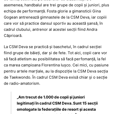
asemenea, handbalul are trei grupe de copii și juniori, plus
echipa de performanță. Fosta glorie a gimansticii Gina
Gogean antrenează gimnastele de la CSM Deva, iar copiii
care vor să practice dansul sportiv au această șansă, în
cadrul clubului, antrenor al acestei secții fiind Andra
Căprioară.
La CSM Deva se practică și baschetul, în cadrul secției
fiind grupe de băieți, dar și de fete. Tot aici, copii care vor
să facă atletism au posibilitatea să facă perfomanță, la fel
ca marea campioana Florentina Iușco. Cei mici, cu pasiune
pentru artele marțiale, au la dispoziție la CSM Deva secția
de Taekwondo. În cadrul CSM Deva exisă chiar și o secție
de radio-amatorism.
„Am trecut de 1.000 de copii și juniori
legitimați în cadrul CSM Deva. Sunt 15 secții
omologate la federațiile de resort și acesta