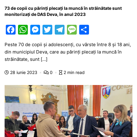
73 de copii cu părinți plecați la muncă în străinătate sunt
monitorizați de DAS Deva, în anul 2023
F
W
M
T
T
M
P
a
h
e
w
el
e
ar
Peste 70 de copii și adolescenți, cu vârste între 8 și 18 ani,
c
at
s
itt
e
s
ta
din municipiul Deva, care au părinți plecați la muncă în
e
s
s
er
gr
s
je
străinătate, sunt […]
b
A
e
a
a
a
28 iunie 2023
0
2 min read
o
p
n
m
g
z
o
p
g
e
ă
k
er