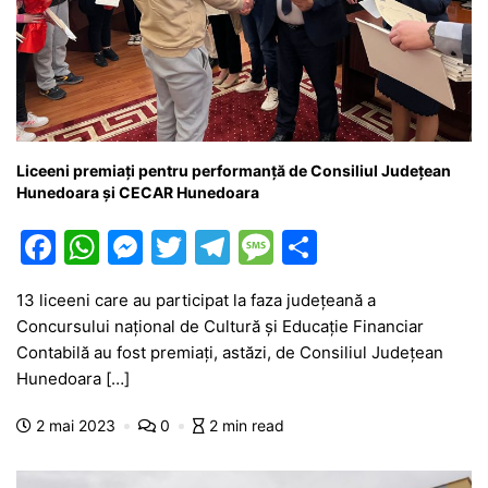
Liceeni premiați pentru performanță de Consiliul Județean
Hunedoara și CECAR Hunedoara
F
W
M
T
T
M
P
a
h
e
w
el
e
ar
13 liceeni care au participat la faza județeană a
c
at
s
itt
e
s
ta
Concursului național de Cultură și Educație Financiar
e
s
s
er
gr
s
je
Contabilă au fost premiați, astăzi, de Consiliul Județean
b
A
e
a
a
a
Hunedoara […]
o
p
n
m
g
z
2 mai 2023
0
2 min read
o
p
g
e
ă