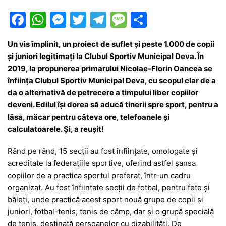
F
W
M
T
T
M
P
a
h
e
w
el
e
ar
Un vis împlinit, un proiect de suflet și peste 1.000 de copii
c
at
s
itt
e
s
ta
și juniori legitimați la Clubul Sportiv Municipal Deva. În
e
s
s
er
gr
s
je
2019, la propunerea primarului Nicolae-Florin Oancea se
b
A
e
a
a
a
înființa Clubul Sportiv Municipal Deva, cu scopul clar de a
da o alternativă de petrecere a timpului liber copiilor
o
p
n
m
g
z
deveni. Edilul își dorea să aducă tinerii spre sport, pentru a
o
p
g
e
ă
lăsa, măcar pentru câteva ore, telefoanele și
k
er
calculatoarele. Și, a reușit!
Rând pe rând, 15 secții au fost înființate, omologate și
acreditate la federațiile sportive, oferind astfel șansa
copiilor de a practica sportul preferat, într-un cadru
organizat. Au fost înființate secții de fotbal, pentru fete și
băieți, unde practică acest sport nouă grupe de copii și
juniori, fotbal-tenis, tenis de câmp, dar și o grupă specială
de tenis, destinată persoanelor cu dizabilități. De