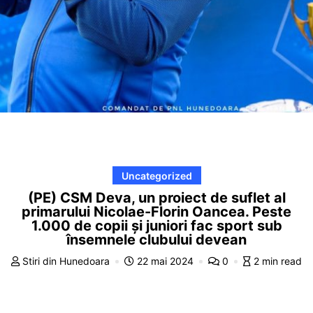
Uncategorized
(PE) CSM Deva, un proiect de suflet al
primarului Nicolae-Florin Oancea. Peste
1.000 de copii și juniori fac sport sub
însemnele clubului devean
Stiri din Hunedoara
22 mai 2024
0
2 min read