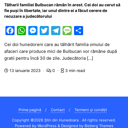
Tâlharii familiei Bulbucan rămân în arest. Cei doi au cerut să
fie puși în libertate, iar unul dintre ei a făcut cerere de
recuzare a judecătorului
F
W
M
T
T
M
P
a
h
e
w
el
e
ar
Cei doi hunedoreni care au tâlhărit familia omului de
c
at
s
itt
e
s
ta
afaceri care produce mici de Bulbucan vor rămâne după
e
s
s
er
gr
s
je
gratii pentru încă 30 de zile. Judecătoria […]
b
A
e
a
a
a
13 ianuarie 2023
0
3 min read
o
p
n
m
g
z
o
p
g
e
ă
k
er
Prima pagină
Contact
Termeni și condiții
Copyright ©2026 Știri din Hunedoara . All rights reserved.
Powered by
WordPress
&
Designed by
Bizberg Themes