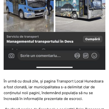
În urmă cu două zile, și pagina Trans­port Local Hune­­doara
a fost clo­nată, iar municipalitatea s-a delimitat clar de
conținutul noii pagini, îndemnând populația să nu se
încreadă în informațiile prezentate de escroci.