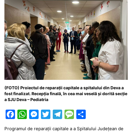
(FOTO) Proiectul de reparații capitale a spitalului din Deva a
fost finalizat. Recepția finală, în cea mai veselă și dorită secție
a SJU Deva – Pediatria
F
W
M
T
T
M
P
a
h
e
w
el
e
ar
Programul de reparații capitale a a Spitalului Județean de