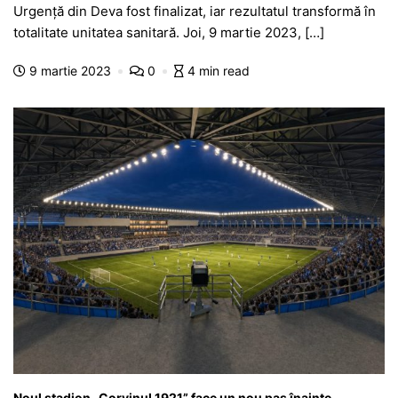
c
at
s
itt
e
s
ta
Urgență din Deva fost finalizat, iar rezultatul transformă în
e
s
s
er
gr
s
je
totalitate unitatea sanitară. Joi, 9 martie 2023, […]
b
A
e
a
a
a
9 martie 2023
0
4 min read
o
p
n
m
g
z
o
p
g
e
ă
k
er
Noul stadion „Corvinul 1921” face un nou pas înainte.