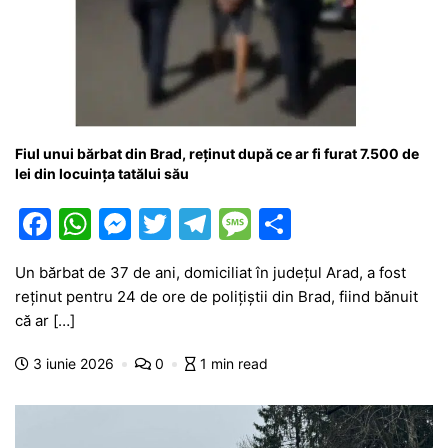
Fiul unui bărbat din Brad, reținut după ce ar fi furat 7.500 de
lei din locuința tatălui său
F
W
M
T
T
M
P
a
h
e
w
el
e
ar
Un bărbat de 37 de ani, domiciliat în județul Arad, a fost
c
at
s
itt
e
s
ta
reținut pentru 24 de ore de polițiștii din Brad, fiind bănuit
e
s
s
er
gr
s
je
că ar […]
b
A
e
a
a
a
3 iunie 2026
0
1 min read
o
p
n
m
g
z
o
p
g
e
ă
k
er