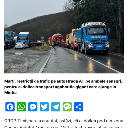
Marți, restricții de trafic pe autostrada A1, pe ambele sensuri,
pentru al doilea transport agabaritic gigant care ajunge la
Mintia
F
W
M
T
T
M
P
a
h
e
w
el
e
ar
DRDP Timișoara a anunțat, astăzi, că al doilea pod din zona
c
at
s
itt
e
s
ta
Conop, județul Arad, de pe DN 7, a fost traversat cu succes