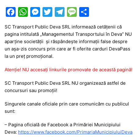
F
W
M
T
T
M
P
a
h
e
w
el
e
ar
SC Transport Public Deva SRL informează cetățenii că
c
at
s
itt
e
s
ta
pagina intitulată „Managementul Transportului în Deva” NU
e
s
s
er
gr
s
je
aparține societății și răspândește informații false despre
b
A
e
a
a
a
un așa-zis concurs prin care ar fi oferite carduri DevaPass
la un preț promoțional.
o
p
n
m
g
z
o
p
g
e
ă
Atenție! NU accesați linkurile promovate de această pagină!
k
er
SC Transport Public Deva SRL NU organizează astfel de
concursuri sau promoții!
Singurele canale oficiale prin care comunicăm cu publicul
sunt:
– Pagina oficială de Facebook a Primăriei Municipiului
Deva:
https://www.facebook.com/PrimariaMunicipiuluiDeva