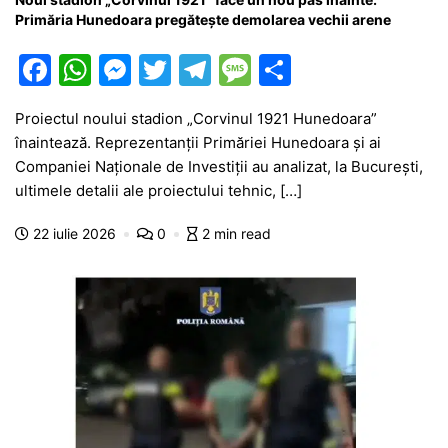
Primăria Hunedoara pregătește demolarea vechii arene
F
W
M
T
T
M
P
a
h
e
w
el
e
ar
Proiectul noului stadion „Corvinul 1921 Hunedoara”
c
at
s
itt
e
s
ta
înaintează. Reprezentanții Primăriei Hunedoara și ai
e
s
s
er
gr
s
je
Companiei Naționale de Investiții au analizat, la București,
b
A
e
a
a
a
ultimele detalii ale proiectului tehnic, […]
o
p
n
m
g
z
22 iulie 2026
0
2 min read
o
p
g
e
ă
k
er