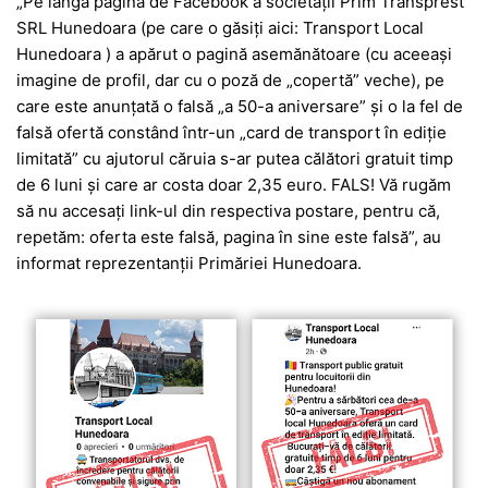
„Pe lângă pagina de Facebook a societăţii Prim Transprest
SRL Hune­doara (pe care o găsiţi aici: Transport Local
Hunedoara ) a apărut o pagină ase­mănătoare (cu aceeaşi
imagine de profil, dar cu o poză de „copertă” veche), pe
care este anunţată o falsă „a 50-a aniversare” şi o la fel de
falsă ofertă constând într-un „card de transport în ediţie
limitată” cu ajutorul căruia s-ar pu­tea călători gratuit timp
de 6 luni şi care ar costa doar 2,35 euro. FALS! Vă rugăm
să nu accesaţi link-ul din respectiva postare, pentru că,
repetăm: oferta este falsă, pagina în sine este falsă”, au
infor­mat repre­zen­tanții Primăriei Hune­doa­ra.