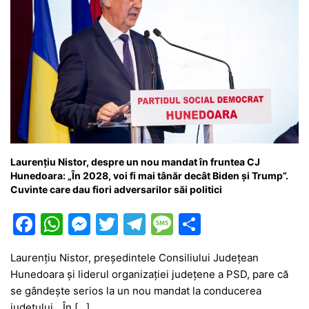
Laurențiu Nistor, despre un nou mandat în fruntea CJ
Hunedoara: „În 2028, voi fi mai tânăr decât Biden și Trump”.
Cuvinte care dau fiori adversarilor săi politici
F
W
M
T
T
M
P
a
h
e
w
el
e
ar
Laurențiu Nistor, președintele Consiliului Județean
c
at
s
itt
e
s
ta
Hunedoara și liderul organizației județene a PSD, pare că
e
s
s
er
gr
s
je
se gândește serios la un nou mandat la conducerea
județului. „În […]