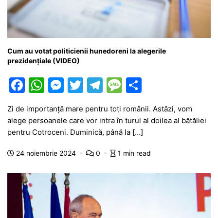
Cum au votat politicienii hunedoreni la alegerile
prezidențiale (VIDEO)
F
W
M
T
T
M
P
a
h
e
w
el
e
ar
Zi de importanță mare pentru toți românii. Astăzi, vom
c
at
s
itt
e
s
ta
alege persoanele care vor intra în turul al doilea al bătăliei
e
s
s
er
gr
s
je
pentru Cotroceni. Duminică, până la […]
b
A
e
a
a
a
24 noiembrie 2024
0
1 min read
o
p
n
m
g
z
o
p
g
e
ă
k
er