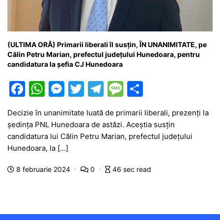
(ULTIMA ORĂ) Primarii liberali îl susțin, ÎN UNANIMITATE, pe
Călin Petru Marian, prefectul județului Hunedoara, pentru
candidatura la șefia CJ Hunedoara
F
W
M
T
T
M
P
a
h
e
w
el
e
ar
Decizie în unanimitate luată de primarii liberali, prezenți la
c
at
s
itt
e
s
ta
ședința PNL Hunedoara de astăzi. Aceștia susțin
e
s
s
er
gr
s
je
candidatura lui Călin Petru Marian, prefectul județului
b
A
e
a
a
a
Hunedoara, la […]
o
p
n
m
g
z
8 februarie 2024
0
46 sec read
o
p
g
e
ă
k
er