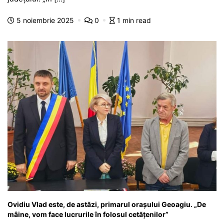
b
A
e
a
a
a
o
p
n
m
g
z
5 noiembrie 2025
0
1 min read
o
p
g
e
ă
k
er
Ovidiu Vlad este, de astăzi, primarul orașului Geoagiu. „De
mâine, vom face lucrurile în folosul cetățenilor”