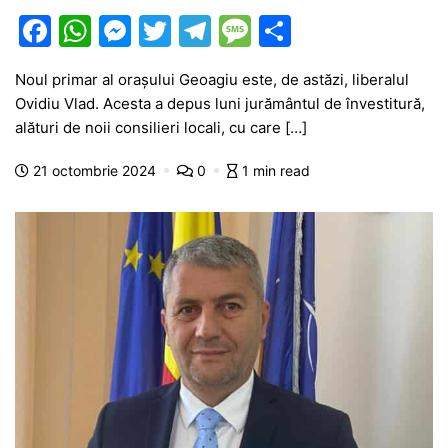
F
W
M
T
T
M
P
a
h
e
w
el
e
ar
Noul primar al orașului Geoagiu este, de astăzi, liberalul
c
at
s
itt
e
s
ta
Ovidiu Vlad. Acesta a depus luni jurământul de învestitură,
e
s
s
er
gr
s
je
alături de noii consilieri locali, cu care […]
b
A
e
a
a
a
21 octombrie 2024
0
1 min read
o
p
n
m
g
z
o
p
g
e
ă
k
er