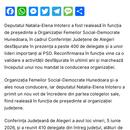
F
W
M
T
T
M
P
a
h
e
w
el
e
ar
Deputatul Natalia-Elena Intotero a fost realeasă în funcția
c
at
s
itt
e
s
ta
de președinte a Organizației Femeilor Social-Democrate
e
s
s
er
gr
s
je
Hunedoara, în cadrul Conferinței Județene de Alegeri
b
A
e
a
a
a
desfășurate în prezența a peste 400 de delegate și a unor
lideri importanți ai PSD. Reconfirmarea în funcție vine ca o
o
p
n
m
g
z
validare a activității desfășurate în ultimii ani și marchează
o
p
g
e
ă
începutul unui nou mandat la conducerea organizației.
k
er
Organizația Femeilor Social-Democrate Hunedoara și-a
ales noua conducere, iar deputatul Natalia-Elena Intotero a
primit un nou vot de încredere din partea colegelor sale,
fiind realeasă în funcția de președinte al organizației
județene.
Conferința Județeană de Alegeri a avut loc vineri, 5 iunie
2026, și a reunit 410 delegate din întreg județul, alături de