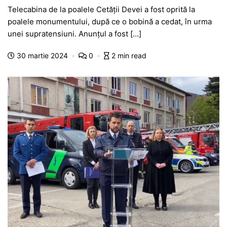
a
h
e
w
el
e
ar
Telecabina de la poalele Cetății Devei a fost oprită la
c
at
s
itt
e
s
ta
poalele monumentului, după ce o bobină a cedat, în urma
e
s
s
er
gr
s
je
unei supratensiuni. Anunțul a fost […]
b
A
e
a
a
a
30 martie 2024
0
2 min read
o
p
n
m
g
z
o
p
g
e
ă
k
er