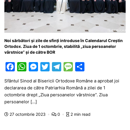
Noi sărbători și zile de sfinți introduse în Calendarul Creștin
Ortodox. Ziua de 1 octombrie, stabilită „ziua persoanelor
vârstnice” și de către BOR
F
W
M
T
T
M
P
a
h
e
w
el
e
ar
Sfântul Sinod al Bisericii Ortodoxe Române a aprobat joi
c
at
s
itt
e
s
ta
declararea de către Patriarhia Română a zilei de 1
e
s
s
er
gr
s
je
octombrie drept „Ziua persoanelor vârstnice”. Ziua
b
A
e
a
a
a
persoanelor […]
o
p
n
m
g
z
27 octombrie 2023
0
2 min read
o
p
g
e
ă