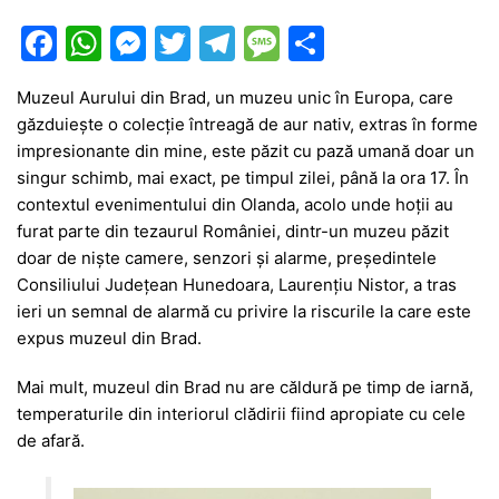
F
W
M
T
T
M
P
a
h
e
w
el
e
ar
Muzeul Aurului din Brad, un muzeu unic în Europa, care
c
at
s
itt
e
s
ta
găzduiește o colecție întreagă de aur nativ, extras în forme
e
s
s
er
gr
s
je
impresionante din mine, este păzit cu pază umană doar un
b
A
e
a
a
a
singur schimb, mai exact, pe timpul zilei, până la ora 17. În
contextul evenimentului din Olanda, acolo unde hoții au
o
p
n
m
g
z
furat parte din tezaurul României, dintr-un muzeu păzit
o
p
g
e
ă
doar de niște camere, senzori și alarme, președintele
k
er
Consiliului Județean Hunedoara, Laurențiu Nistor, a tras
ieri un semnal de alarmă cu privire la riscurile la care este
expus muzeul din Brad.
Mai mult, muzeul din Brad nu are căldură pe timp de iarnă,
temperaturile din interiorul clădirii fiind apropiate cu cele
de afară.