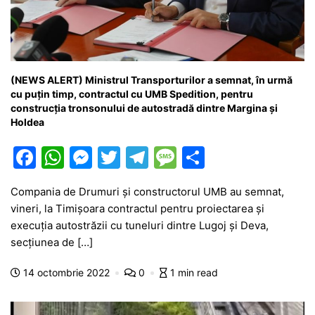
(NEWS ALERT) Ministrul Transporturilor a semnat, în urmă
cu puțin timp, contractul cu UMB Spedition, pentru
construcția tronsonului de autostradă dintre Margina și
Holdea
F
W
M
T
T
M
P
a
h
e
w
el
e
ar
Compania de Drumuri și constructorul UMB au semnat,
c
at
s
itt
e
s
ta
vineri, la Timișoara contractul pentru proiectarea și
e
s
s
er
gr
s
je
execuția autostrăzii cu tuneluri dintre Lugoj și Deva,
b
A
e
a
a
a
secțiunea de […]
o
p
n
m
g
z
14 octombrie 2022
0
1 min read
o
p
g
e
ă
k
er