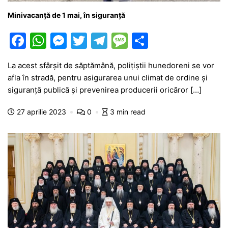
Minivacanță de 1 mai, în siguranță
F
W
M
T
T
M
P
a
h
e
w
el
e
ar
La acest sfârşit de săptămână, poliţiştii hunedoreni se vor
c
at
s
itt
e
s
ta
afla în stradă, pentru asigurarea unui climat de ordine şi
e
s
s
er
gr
s
je
siguranţă publică şi prevenirea producerii oricăror […]
b
A
e
a
a
a
27 aprilie 2023
0
3 min read
o
p
n
m
g
z
o
p
g
e
ă
k
er