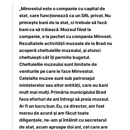
„Minvestul este o companie cu capital de
stat, care funcționează ca un SRL privat. Nu
primește bani de la stat, ci trebuie să facă
bani ca să trăiască. Muzeul fiind la
companie, e la pachet cu compania Minvest.
Rezultatele activității muzeale de la Brad nu
acoperă cheltuielile muzeului, și atunci
cheltuiești cât îți permite bugetul.
Cheltuielile muzeului sunt limitate de
veniturile pe care le face Minvestul.
Celelalte muzee sunt sub patronajul
ministerelor sau altor entități, care au bani
mult mai mulți. Primăria municipiului Brad
face eforturi de ani întregi să preia muzeul.
Ar fi un lucru bun. Eu, ca director, am fost
mereu de acord și am făcut toate
diligențele, ne-am și întâlnit cu secretarul
de stat, acum aproape doi ani, cel care are