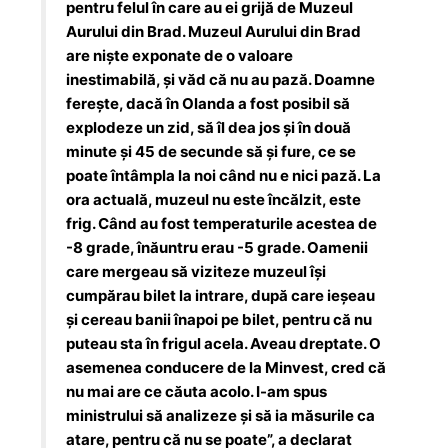
pentru felul în care au ei grijă de Muzeul
Aurului din Brad. Muzeul Aurului din Brad
are niște exponate de o valoare
inestimabilă, și văd că nu au pază. Doamne
ferește, dacă în Olanda a fost posibil să
explodeze un zid, să îl dea jos și în două
minute și 45 de secunde să și fure, ce se
poate întâmpla la noi când nu e nici pază. La
ora actuală, muzeul nu este încălzit, este
frig. Când au fost temperaturile acestea de
-8 grade, înăuntru erau -5 grade. Oamenii
care mergeau să viziteze muzeul își
cumpărau bilet la intrare, după care ieșeau
și cereau banii înapoi pe bilet, pentru că nu
puteau sta în frigul acela. Aveau dreptate. O
asemenea conducere de la Minvest, cred că
nu mai are ce căuta acolo. I-am spus
ministrului să analizeze și să ia măsurile ca
atare, pentru că nu se poate”, a declarat