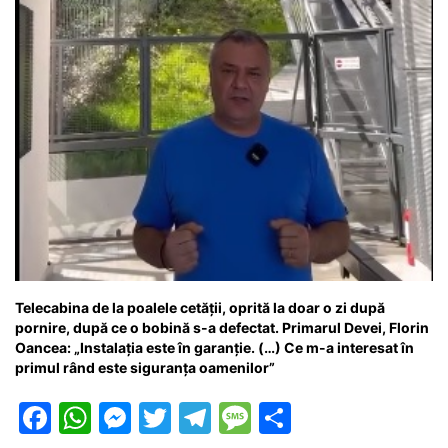
Telecabina de la poalele cetății, oprită la doar o zi după
pornire, după ce o bobină s-a defectat. Primarul Devei, Florin
Oancea: „Instalația este în garanție. (…) Ce m-a interesat în
primul rând este siguranța oamenilor”
F
W
M
T
T
M
P