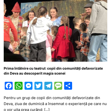
Prima întâlnire cu teatrul: copii din comunități defavorizate
din Deva au descoperit magia scenei
F
W
M
T
T
M
P
a
h
e
w
el
e
ar
Pentru un grup de copii din comunități defavorizate din
c
at
s
itt
e
s
ta
Deva, ziua de duminică a însemnat o experiență pe care nu
e
s
s
er
gr
s
je
o vor uita prea curând: […]