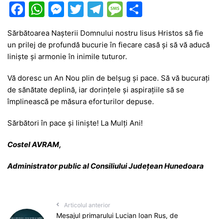
F
W
M
T
T
M
P
a
h
e
w
el
e
ar
Sărbătoarea Nașterii Domnului nostru Iisus Hristos să fie
c
at
s
itt
e
s
ta
un prilej de profundă bucurie în fiecare casă și să vă aducă
e
s
s
er
gr
s
je
liniște și armonie în inimile tuturor.
b
A
e
a
a
a
Vă doresc un An Nou plin de belșug și pace. Să vă bucurați
o
p
n
m
g
z
de sănătate deplină, iar dorințele și aspirațiile să se
o
p
g
e
ă
împlinească pe măsura eforturilor depuse.
k
er
Sărbători în pace și liniște! La Mulți Ani!
Costel AVRAM,
Administrator public al Consiliului Județean Hunedoara
Articolul anterior
Mesajul primarului Lucian Ioan Rus, de