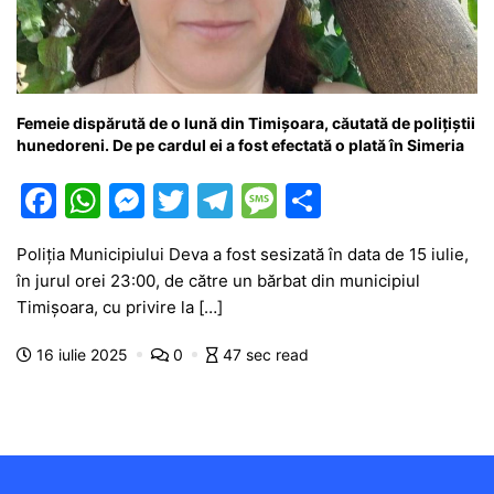
Femeie dispărută de o lună din Timișoara, căutată de polițiștii
hunedoreni. De pe cardul ei a fost efectată o plată în Simeria
F
W
M
T
T
M
P
a
h
e
w
el
e
ar
Poliția Municipiului Deva a fost sesizată în data de 15 iulie,
c
at
s
itt
e
s
ta
în jurul orei 23:00, de către un bărbat din municipiul
e
s
s
er
gr
s
je
Timișoara, cu privire la […]
b
A
e
a
a
a
16 iulie 2025
0
47 sec read
o
p
n
m
g
z
o
p
g
e
ă
k
er