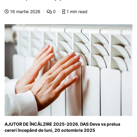
b
A
e
a
a
a
16 martie 2026
0
1 min read
o
p
n
m
g
z
o
p
g
e
ă
k
er
AJUTOR DE ÎNCĂLZIRE 2025-2026. DAS Deva va prelua
cereri începând de luni, 20 octombrie 2025