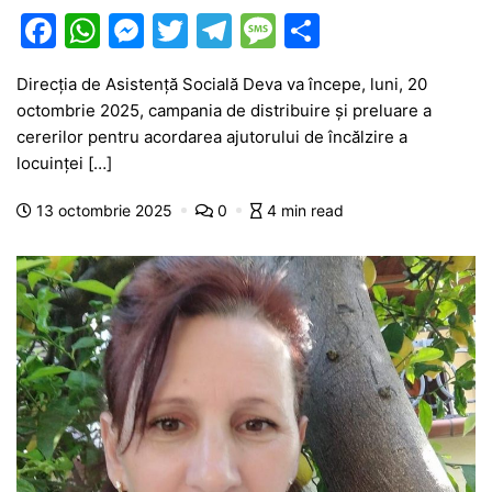
F
W
M
T
T
M
P
a
h
e
w
el
e
ar
Direcția de Asistență Socială Deva va începe, luni, 20
c
at
s
itt
e
s
ta
octombrie 2025, campania de distribuire și preluare a
e
s
s
er
gr
s
je
cererilor pentru acordarea ajutorului de încălzire a
b
A
e
a
a
a
locuinței […]
o
p
n
m
g
z
13 octombrie 2025
0
4 min read
o
p
g
e
ă
k
er