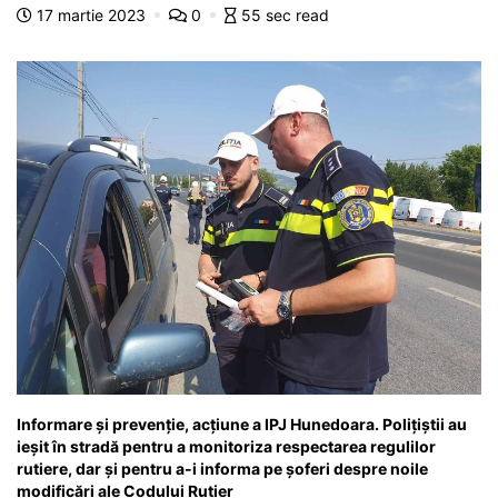
b
A
e
a
a
a
17 martie 2023
0
55 sec read
o
p
n
m
g
z
o
p
g
e
ă
k
er
Informare și prevenție, acțiune a IPJ Hunedoara. Polițiștii au
ieșit în stradă pentru a monitoriza respectarea regulilor
rutiere, dar și pentru a-i informa pe șoferi despre noile
modificări ale Codului Rutier