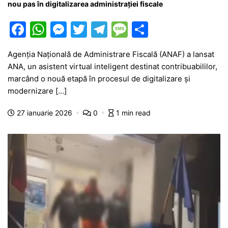
nou pas în digitalizarea administrației fiscale
F
W
M
T
T
M
P
a
h
e
w
el
e
ar
Agenția Națională de Administrare Fiscală (ANAF) a lansat
c
at
s
itt
e
s
ta
ANA, un asistent virtual inteligent destinat contribuabililor,
e
s
s
er
gr
s
je
marcând o nouă etapă în procesul de digitalizare și
b
A
e
a
a
a
modernizare […]
o
p
n
m
g
z
27 ianuarie 2026
0
1 min read
o
p
g
e
ă
k
er