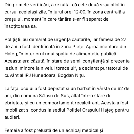
Din primele verificări, a rezultat că cele două s-au aflat în
cursul aceleiași zile, în jurul orei 12:00, în zona centrală a
orașului, moment în care tânăra s-ar fi separat de
însoțitoarea sa.
Polițiștii au demarat de urgență căutările, iar femeia de 27
de ani a fost identificată în zona Pieței Agroalimentare din
Hațeg, în interiorul unui spațiu de alimentație publică.
Aceasta era căzută, în stare de semi-conștiență și prezenta
leziuni minore la nivelul toracelui”, a declarat purtătorul de
cuvânt al IPJ Hunedoara, Bogdan Nițu.
La fața locului a fost depistat și un bărbat în vârstă de 62 de
ani, din comuna Sălașu de Sus, aflat într-o stare de
ebrietate și cu un comportament recalcitrant. Acesta a fost
imobilizat și condus la sediul Poliției Orașului Hațeg pentru
audieri.
Femeia a fost preluată de un echipaj medical și