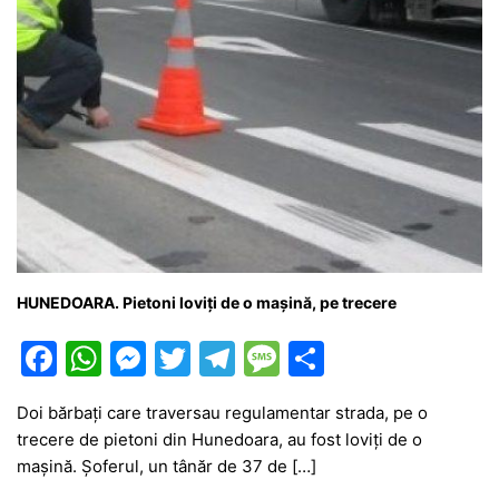
HUNEDOARA. Pietoni loviți de o mașină, pe trecere
F
W
M
T
T
M
P
a
h
e
w
el
e
ar
Doi bărbați care traversau regulamentar strada, pe o
c
at
s
itt
e
s
ta
trecere de pietoni din Hunedoara, au fost loviți de o
e
s
s
er
gr
s
je
mașină. Șoferul, un tânăr de 37 de […]