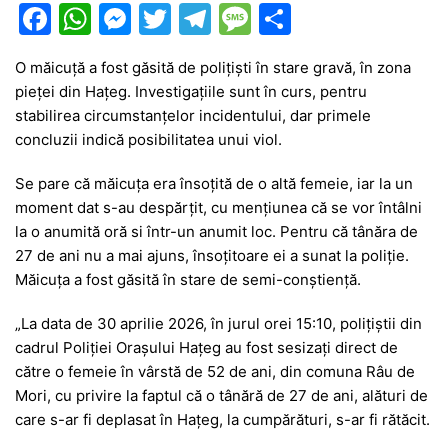
F
W
M
T
T
M
P
a
h
e
w
el
e
ar
O măicuță a fost găsită de polițiști în stare gravă, în zona
c
at
s
itt
e
s
ta
pieței din Hațeg. Investigațiile sunt în curs, pentru
e
s
s
er
gr
s
je
stabilirea circumstanțelor incidentului, dar primele
b
A
e
a
a
a
concluzii indică posibilitatea unui viol.
o
p
n
m
g
z
Se pare că măicuța era însoțită de o altă femeie, iar la un
o
p
g
e
ă
moment dat s-au despărțit, cu mențiunea că se vor întâlni
la o anumită oră si într-un anumit loc. Pentru că tânăra de
k
er
27 de ani nu a mai ajuns, însoțitoare ei a sunat la poliție.
Măicuța a fost găsită în stare de semi-conștiență.
„La data de 30 aprilie 2026, în jurul orei 15:10, polițiștii din
cadrul Poliției Orașului Hațeg au fost sesizați direct de
către o femeie în vârstă de 52 de ani, din comuna Râu de
Mori, cu privire la faptul că o tânără de 27 de ani, alături de
care s-ar fi deplasat în Hațeg, la cumpărături, s-ar fi rătăcit.