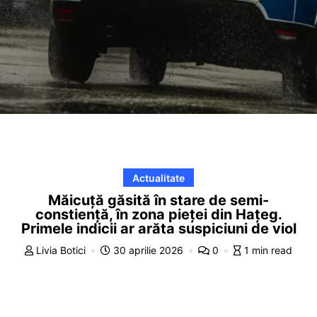
Actualitate
Măicuță găsită în stare de semi-
constiență, în zona pieței din Hațeg.
Primele indicii ar arăta suspiciuni de viol
Livia Botici
30 aprilie 2026
0
1 min read