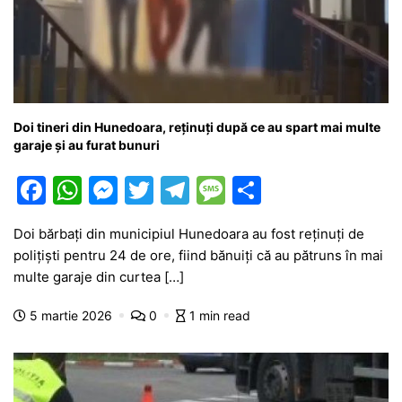
Doi tineri din Hunedoara, reținuți după ce au spart mai multe
garaje și au furat bunuri
F
W
M
T
T
M
P
a
h
e
w
el
e
ar
Doi bărbați din municipiul Hunedoara au fost reținuți de
c
at
s
itt
e
s
ta
polițiști pentru 24 de ore, fiind bănuiți că au pătruns în mai
e
s
s
er
gr
s
je
multe garaje din curtea […]
b
A
e
a
a
a
5 martie 2026
0
1 min read
o
p
n
m
g
z
o
p
g
e
ă
k
er