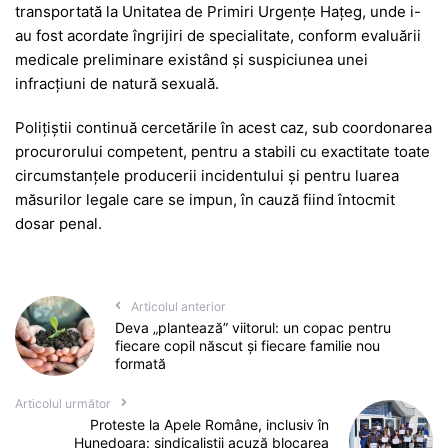
transportată la Unitatea de Primiri Urgențe Hațeg, unde i-
au fost acordate îngrijiri de specialitate, conform evaluării
medicale preliminare existând și suspiciunea unei
infracțiuni de natură sexuală.
Polițiștii continuă cercetările în acest caz, sub coordonarea
procurorului competent, pentru a stabili cu exactitate toate
circumstanțele producerii incidentului și pentru luarea
măsurilor legale care se impun, în cauză fiind întocmit
dosar penal.
Articolul anterior
Deva „plantează” viitorul: un copac pentru
fiecare copil născut și fiecare familie nou
formată
Articolul următor
Proteste la Apele Române, inclusiv în
Hunedoara: sindicaliștii acuză blocarea