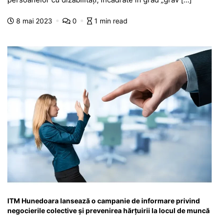
b
A
e
a
a
a
8 mai 2023
0
1 min read
o
p
n
m
g
z
o
p
g
e
ă
k
er
ITM Hunedoara lansează o campanie de informare privind
negocierile colective și prevenirea hărțuirii la locul de muncă