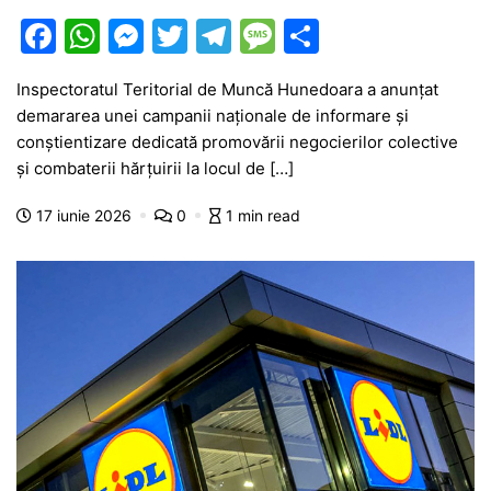
F
W
M
T
T
M
P
a
h
e
w
el
e
ar
Inspectoratul Teritorial de Muncă Hunedoara a anunțat
c
at
s
itt
e
s
ta
demararea unei campanii naționale de informare și
e
s
s
er
gr
s
je
conștientizare dedicată promovării negocierilor colective
b
A
e
a
a
a
și combaterii hărțuirii la locul de […]
o
p
n
m
g
z
17 iunie 2026
0
1 min read
o
p
g
e
ă
k
er