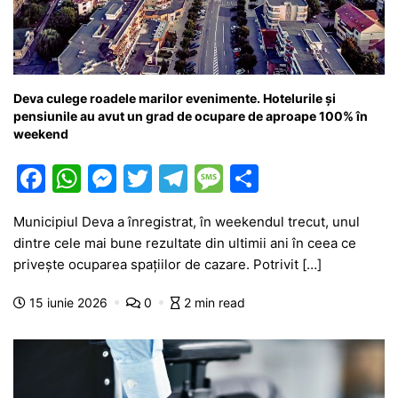
Deva culege roadele marilor evenimente. Hotelurile și
pensiunile au avut un grad de ocupare de aproape 100% în
weekend
F
W
M
T
T
M
P
a
h
e
w
el
e
ar
Municipiul Deva a înregistrat, în weekendul trecut, unul
c
at
s
itt
e
s
ta
dintre cele mai bune rezultate din ultimii ani în ceea ce
e
s
s
er
gr
s
je
privește ocuparea spațiilor de cazare. Potrivit […]
b
A
e
a
a
a
15 iunie 2026
0
2 min read
o
p
n
m
g
z
o
p
g
e
ă
k
er