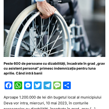
Peste 600 de persoane cu dizabilități, încadrate în grad „grav
cu asistent personal” primesc indemnizația pentru luna
aprilie. Când intră banii
F
W
M
T
T
M
P
a
h
e
w
el
e
ar
Aproape 1.200.000 de lei din bugetul local al municipiului
c
at
s
itt
e
s
ta
Deva vor intra, miercuri, 10 mai 2023, în conturile
e
s
s
er
gr
s
je
persoanelor cu dizabilități, încadrate în grad „grav […]