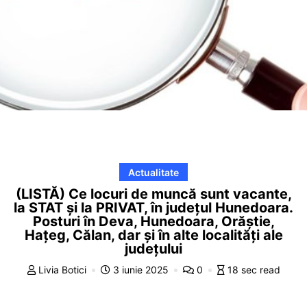
Actualitate
(LISTĂ) Ce locuri de muncă sunt vacante,
la STAT și la PRIVAT, în județul Hunedoara.
Posturi în Deva, Hunedoara, Orăștie,
Hațeg, Călan, dar și în alte localități ale
județului
Livia Botici
3 iunie 2025
0
18 sec read