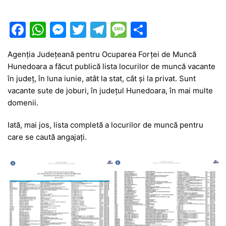
F
W
M
T
T
M
P
a
h
e
w
el
e
ar
Agenția Județeană pentru Ocuparea Forței de Muncă
c
at
s
itt
e
s
ta
Hunedoara a făcut publică lista locurilor de muncă vacante
e
s
s
er
gr
s
je
în județ, în luna iunie, atât la stat, cât și la privat. Sunt
b
A
e
a
a
a
vacante sute de joburi, în județul Hunedoara, în mai multe
domenii.
o
p
n
m
g
z
o
p
g
e
ă
Iată, mai jos, lista completă a locurilor de muncă pentru
care se caută angajați.
k
er