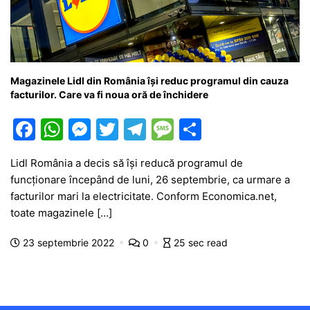
Magazinele Lidl din România își reduc programul din cauza
facturilor. Care va fi noua oră de închidere
F
W
M
T
T
M
P
a
h
e
w
el
e
ar
Lidl România a decis să își reducă programul de
c
at
s
itt
e
s
ta
funcționare începând de luni, 26 septembrie, ca urmare a
e
s
s
er
gr
s
je
facturilor mari la electricitate. Conform Economica.net,
b
A
e
a
a
a
toate magazinele […]
o
p
n
m
g
z
23 septembrie 2022
0
25 sec read
o
p
g
e
ă
k
er