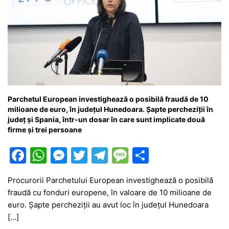
Parchetul European investighează o posibilă fraudă de 10
milioane de euro, în județul Hunedoara. Șapte percheziții în
județ și Spania, într-un dosar în care sunt implicate două
firme și trei persoane
F
W
M
T
T
M
P
a
h
e
w
el
e
ar
Procurorii Parchetului European investighează o posibilă
c
at
s
itt
e
s
ta
fraudă cu fonduri europene, în valoare de 10 milioane de
e
s
s
er
gr
s
je
euro. Șapte percheziții au avut loc în județul Hunedoara
b
A
e
a
a
a
[…]