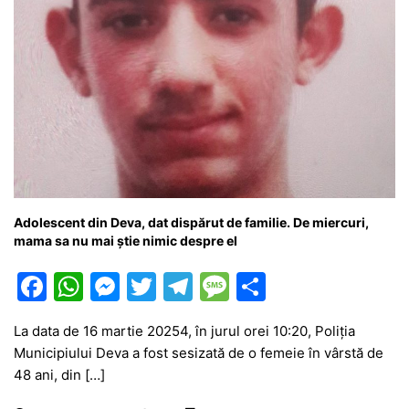
Adolescent din Deva, dat dispărut de familie. De miercuri,
mama sa nu mai știe nimic despre el
F
W
M
T
T
M
P
a
h
e
w
el
e
ar
La data de 16 martie 20254, în jurul orei 10:20, Poliția
c
at
s
itt
e
s
ta
Municipiului Deva a fost sesizată de o femeie în vârstă de
e
s
s
er
gr
s
je
48 ani, din […]
b
A
e
a
a
a