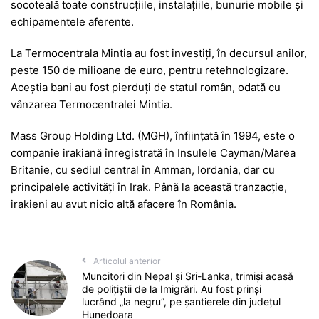
socoteală toate construcțiile, instalațiile, bunurie mobile și
echipamentele aferente.
La Termocentrala Mintia au fost investiți, în decursul anilor,
peste 150 de milioane de euro, pentru retehnologizare.
Aceștia bani au fost pierduți de statul român, odată cu
vânzarea Termocentralei Mintia.
Mass Group Holding Ltd. (MGH), înființată în 1994, este o
companie irakiană înregistrată în Insulele Cayman/Marea
Britanie, cu sediul central în Amman, Iordania, dar cu
principalele activități în Irak. Până la această tranzacție,
irakieni au avut nicio altă afacere în România.
Articolul anterior
Muncitori din Nepal și Sri-Lanka, trimiși acasă
de polițiștii de la Imigrări. Au fost prinși
lucrând „la negru”, pe șantierele din județul
Hunedoara