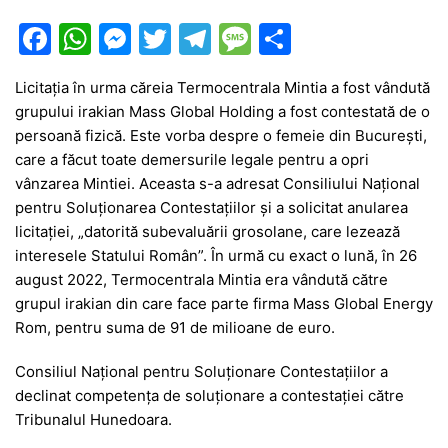
F
W
M
T
T
M
P
a
h
e
w
el
e
ar
Licitația în urma căreia Termocentrala Mintia a fost vândută
c
at
s
itt
e
s
ta
grupului irakian Mass Global Holding a fost contestată de o
e
s
s
er
gr
s
je
persoană fizică. Este vorba despre o femeie din București,
b
A
e
a
a
a
care a făcut toate demersurile legale pentru a opri
vânzarea Mintiei. Aceasta s-a adresat Consiliului Național
o
p
n
m
g
z
pentru Soluționarea Contestațiilor și a solicitat anularea
o
p
g
e
ă
licitației, „datorită subevaluării grosolane, care lezează
k
er
interesele Statului Român”. În urmă cu exact o lună, în 26
august 2022, Termocentrala Mintia era vândută către
grupul irakian din care face parte firma Mass Global Energy
Rom, pentru suma de 91 de milioane de euro.
Consiliul Național pentru Soluționare Contestațiilor a
declinat competența de soluționare a contestației către
Tribunalul Hunedoara.