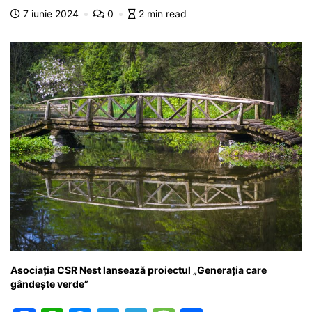
o
p
n
m
g
z
7 iunie 2024
0
2 min read
o
p
g
e
ă
k
er
Asociația CSR Nest lansează proiectul „Generația care
gândește verde”