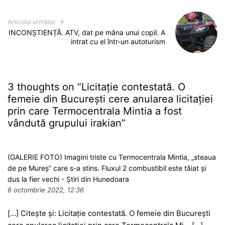
Articolul următor
INCONȘTIENȚĂ. ATV, dat pe mâna unui copil. A
intrat cu el într-un autoturism
3 thoughts on “
Licitație contestată. O
femeie din București cere anularea licitației
prin care Termocentrala Mintia a fost
vândută grupului irakian
”
(GALERIE FOTO) Imagini triste cu Termocentrala Mintia, „steaua
de pe Mureș” care s-a stins. Fluxul 2 combustibil este tăiat și
dus la fier vechi - Știri din Hunedoara
6 octombrie 2022, 12:36
[…] Citește și: Licitație contestată. O femeie din București