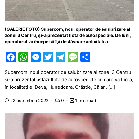
(GALERIE FOTO) Supercom, noul operator de salubrizare al
zonei 3 Centru, și-a prezentat flota de autospeciale. De luni,
operatorul va începe să își desfășoare activitatea
F
W
M
T
T
M
P
a
h
e
w
el
e
ar
Supercom, noul operator de salubrizare al zonei 3 Centru,
c
at
s
itt
e
s
ta
și-a prezentat astăzi flota de autospeciale cu care va lucra,
e
s
s
er
gr
s
je
în localitățile: Deva, Hunedoara, Orăștie, Călan, […]
b
A
e
a
a
a
22 octombrie 2022
0
1 min read
o
p
n
m
g
z
o
p
g
e
ă
k
er