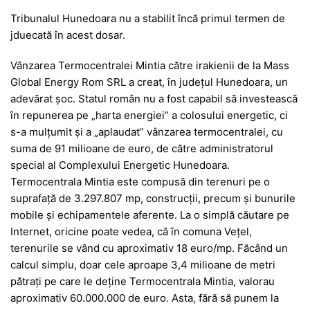
Tribunalul Hunedoara nu a stabilit încă primul termen de
jduecată în acest dosar.
Vânzarea Termocentralei Mintia către irakienii de la Mass
Global Energy Rom SRL a creat, în județul Hunedoara, un
adevărat șoc. Statul român nu a fost capabil să investească
în repunerea pe „harta energiei” a colosului energetic, ci
s-a mulțumit și a „aplaudat” vânzarea termocentralei, cu
suma de 91 milioane de euro, de către administratorul
special al Complexului Energetic Hunedoara.
Termocentrala Mintia este compusă din terenuri pe o
suprafaţă de 3.297.807 mp, construcţii, precum şi bunurile
mobile şi echipamentele aferente. La o simplă căutare pe
Internet, oricine poate vedea, că în comuna Vețel,
terenurile se vând cu aproximativ 18 euro/mp. Făcând un
calcul simplu, doar cele aproape 3,4 milioane de metri
pătrați pe care le deține Termocentrala Mintia, valorau
aproximativ 60.000.000 de euro. Asta, fără să punem la