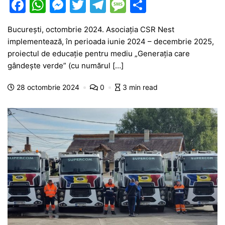
F
W
M
T
T
M
P
a
h
e
w
el
e
ar
București, octombrie 2024. Asociația CSR Nest
c
at
s
itt
e
s
ta
implementează, în perioada iunie 2024 – decembrie 2025,
e
s
s
er
gr
s
je
proiectul de educație pentru mediu „Generația care
b
A
e
a
a
a
gândește verde” (cu numărul […]
o
p
n
m
g
z
28 octombrie 2024
0
3 min read
o
p
g
e
ă
k
er