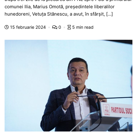
c
at
s
itt
e
s
ta
comunei Ilia, Marius Omotă, președintele liberalilor
e
s
s
er
gr
s
je
hunedoreni, Vetuța Stănescu, a avut, în sfârșit, […]
b
A
e
a
a
a
15 februarie 2024
0
5 min read
o
p
n
m
g
z
o
p
g
e
ă
k
er