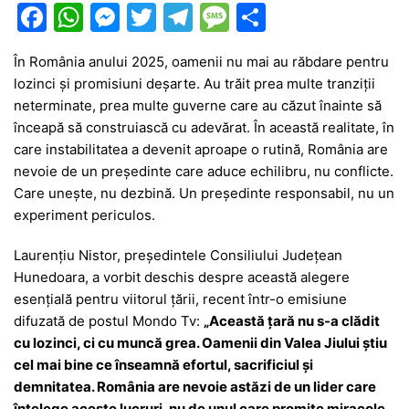
F
W
M
T
T
M
P
a
h
e
w
el
e
ar
În România anului 2025, oamenii nu mai au răbdare pentru
c
at
s
itt
e
s
ta
lozinci și promisiuni deșarte. Au trăit prea multe tranziții
e
s
s
er
gr
s
je
neterminate, prea multe guverne care au căzut înainte să
b
A
e
a
a
a
înceapă să construiască cu adevărat. În această realitate, în
care instabilitatea a devenit aproape o rutină, România are
o
p
n
m
g
z
nevoie de un președinte care aduce echilibru, nu conflicte.
o
p
g
e
ă
Care unește, nu dezbină. Un președinte responsabil, nu un
k
er
experiment periculos.
Laurențiu Nistor, președintele Consiliului Județean
Hunedoara, a vorbit deschis despre această alegere
esențială pentru viitorul țării, recent într-o emisiune
difuzată de postul Mondo Tv:
„Această țară nu s-a clădit
cu lozinci, ci cu muncă grea. Oamenii din Valea Jiului știu
cel mai bine ce înseamnă efortul, sacrificiul și
demnitatea. România are nevoie astăzi de un lider care
înțelege aceste lucruri, nu de unul care promite miracole