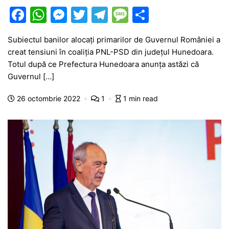
F
W
M
T
T
M
P
a
h
e
w
el
e
ar
Subiectul banilor alocați primarilor de Guvernul României a
c
at
s
itt
e
s
ta
creat tensiuni în coaliția PNL-PSD din județul Hunedoara.
e
s
s
er
gr
s
je
Totul după ce Prefectura Hunedoara anunța astăzi că
b
A
e
a
a
a
Guvernul […]
o
p
n
m
g
z
26 octombrie 2022
1
1 min read
o
p
g
e
ă
k
er