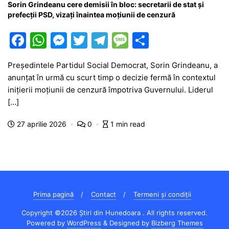
Sorin Grindeanu cere demisii în bloc: secretarii de stat și
prefecții PSD, vizați înaintea moțiunii de cenzură
F
W
M
T
T
M
P
a
h
e
w
el
e
ar
Președintele Partidul Social Democrat, Sorin Grindeanu, a
c
at
s
itt
e
s
ta
anunțat în urmă cu scurt timp o decizie fermă în contextul
e
s
s
er
gr
s
je
inițierii moțiunii de cenzură împotriva Guvernului. Liderul
b
A
e
a
a
a
[…]
o
p
n
m
g
z
27 aprilie 2026
0
1 min read
o
p
g
e
ă
k
er
Prima pagină
Contact
Termeni și condiții
Copyright ©2026 Știri din Hunedoara . All rights reserved.
Powered by
WordPress
&
Designed by
Bizberg Themes