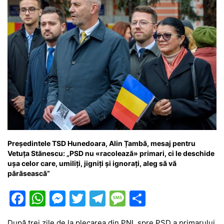
Președintele TSD Hunedoara, Alin Țambă, mesaj pentru
Vetuța Stănescu: „PSD nu «racolează» primari, ci le deschide
ușa celor care, umiliți, jigniți și ignorați, aleg să vă
părăsească”
F
W
M
T
T
M
P
a
h
e
w
el
e
ar
După trei zile de la plecarea din PNL spre PSD a primarului