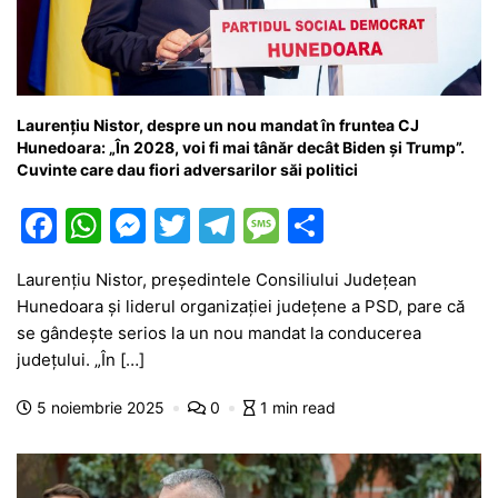
Laurențiu Nistor, despre un nou mandat în fruntea CJ
Hunedoara: „În 2028, voi fi mai tânăr decât Biden și Trump”.
Cuvinte care dau fiori adversarilor săi politici
F
W
M
T
T
M
P
a
h
e
w
el
e
ar
Laurențiu Nistor, președintele Consiliului Județean
c
at
s
itt
e
s
ta
Hunedoara și liderul organizației județene a PSD, pare că
e
s
s
er
gr
s
je
se gândește serios la un nou mandat la conducerea
b
A
e
a
a
a
județului. „În […]
o
p
n
m
g
z
5 noiembrie 2025
0
1 min read
o
p
g
e
ă
k
er