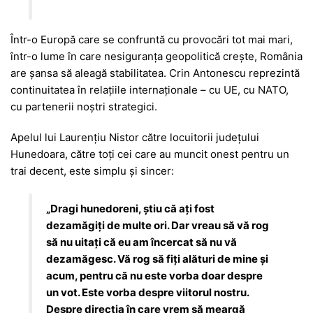
Într-o Europă care se confruntă cu provocări tot mai mari,
într-o lume în care nesiguranța geopolitică crește, România
are șansa să aleagă stabilitatea. Crin Antonescu reprezintă
continuitatea în relațiile internaționale – cu UE, cu NATO,
cu partenerii noștri strategici.
Apelul lui Laurențiu Nistor către locuitorii județului
Hunedoara, către toți cei care au muncit onest pentru un
trai decent, este simplu și sincer:
„Dragi hunedoreni, știu că ați fost
dezamăgiți de multe ori. Dar vreau să vă rog
să nu uitați că eu am încercat să nu vă
dezamăgesc. Vă rog să fiți alături de mine și
acum, pentru că nu este vorba doar despre
un vot. Este vorba despre viitorul nostru.
Despre direcția în care vrem să meargă