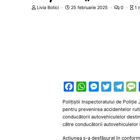
Livia Botici
25 februarie 2025
0
1 
F
W
M
T
T
a
h
e
w
el
Polițiștii Inspectoratului de Poli
c
at
s
itt
e
pentru prevenirea accidentelor ruti
e
s
s
er
gr
conducătorii autovehiculelor destin
b
A
e
a
către conducătorii autovehiculelor 
o
p
n
m
Acțiunea s-a desfășurat în conformi