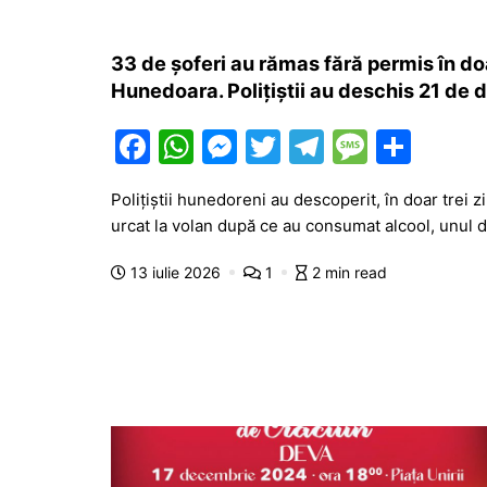
33 de șoferi au rămas fără permis în doar
Hunedoara. Polițiștii au deschis 21 de 
F
W
M
T
T
M
P
a
h
e
w
el
e
ar
Polițiștii hunedoreni au descoperit, în doar trei z
c
at
s
itt
e
s
ta
urcat la volan după ce au consumat alcool, unul di
e
s
s
er
gr
s
je
13 iulie 2026
1
2 min read
b
A
e
a
a
a
o
p
n
m
g
z
o
p
g
e
ă
k
er