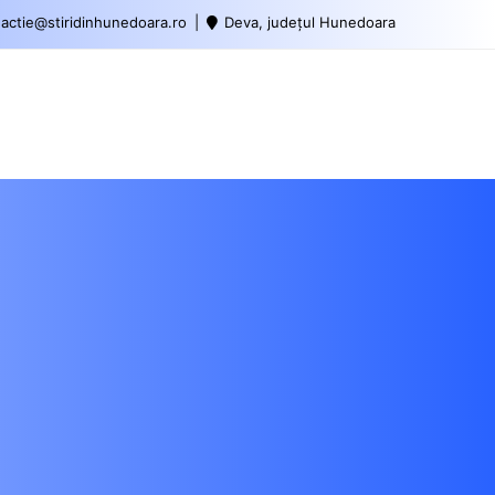
actie@stiridinhunedoara.ro
Deva, județul Hunedoara