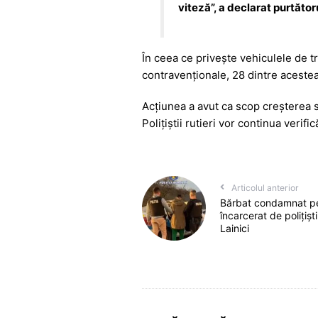
viteză”, a declarat purtăto
În ceea ce privește vehiculele de tr
contravenționale, 28 dintre acestea 
Acțiunea a avut ca scop creșterea si
Polițiștii rutieri vor continua verifi
Articolul anterior
Bărbat condamnat pent
încarcerat de polițiști
Lainici