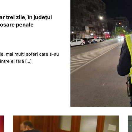
 trei zile, în județul
dosare penale
ile, mai mulți șoferi care s-au
ntre ei fără […]