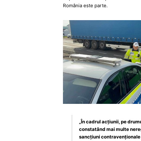
o
p
g
România este parte.
k
er
„În cadrul acțiunii, pe drum
constatând mai multe neregu
sancțiuni contravenționale 