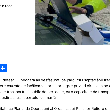
min read
M
P
e
ar
ţie Judeţean Hunedoara au desfășurat, pe parcursul săptămânii t
s
ta
ere cauzate de încălcarea normelor legale privind circulația pe 
s
je
ate transportului public de persoane, cu o capacitate de transpo
a
a
destinate transportului de marfă.
g
z
tate cu Planul de Operațiuni al Organizației Polițiilor Rutiere d