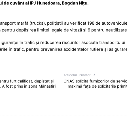
rul de cuvânt al IPJ Hunedoara, Bogdan Nițu.
ansport marfă (trucks), polițiștii au verificat 198 de autovehicule
pentru depășirea limitei legale de viteză și 6 pentru neutilizare
guranței în trafic și reducerea riscurilor asociate transportului
cările în trafic, pentru prevenirea accidentelor rutiere și asigurare
Articolul următor
ru furt calificat, depistat și
CNAS solicită furnizorilor de servi
. A fost prins în zona Mănăstirii
maximă față de solicitările prim