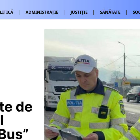
LITICĂ
ADMINISTRAȚIE
JUSTIȚIE
SĂNĂTATE
SOC
te de
l
&Bus”