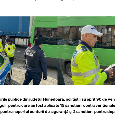
e
ă
urile publice din județul Hunedoara, polițiștii au oprit 90 de v
li, pentru care au fost aplicate 15 sancțiuni contravențional
pentru neportul centurii de siguranță și 2 sancțiuni pentru depă