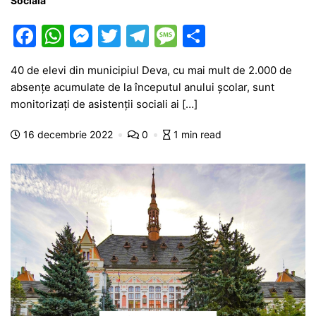
Socială
F
W
M
T
T
M
P
a
h
e
w
el
e
ar
40 de elevi din municipiul Deva, cu mai mult de 2.000 de
c
at
s
itt
e
s
ta
absențe acumulate de la începutul anului școlar, sunt
e
s
s
er
gr
s
je
monitorizați de asistenții sociali ai […]
b
A
e
a
a
a
16 decembrie 2022
0
1 min read
o
p
n
m
g
z
o
p
g
e
ă
k
er