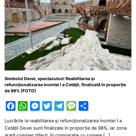
Simbolul Devei, spectaculos! Reabilitarea și
refuncționalizarea Incintei I a Cetății, finalizată în proporție
de 98% (FOTO)
F
W
M
T
T
M
P
a
h
e
w
el
e
ar
Lucrările la reabilitarea și refuncționalizarea Incintei I a
c
at
s
itt
e
s
ta
Cetății Devei sunt finalizate în proporție de 98%, iar zona
e
s
s
er
gr
s
je
arată complet diferit, în comparație cu ruinele […]