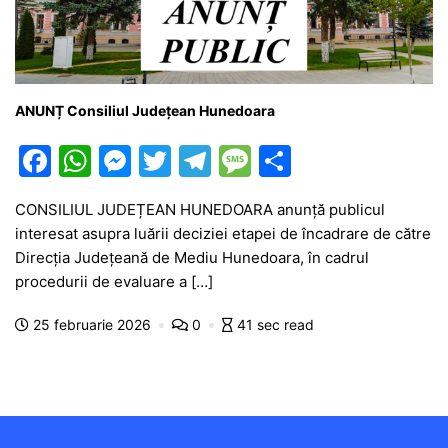
ANUNȚ Consiliul Județean Hunedoara
F
W
M
T
T
M
P
a
h
e
w
el
e
ar
CONSILIUL JUDEȚEAN HUNEDOARA anunță publicul
c
at
s
itt
e
s
ta
interesat asupra luării deciziei etapei de încadrare de către
e
s
s
er
gr
s
je
Direcția Județeană de Mediu Hunedoara, în cadrul
b
A
e
a
a
a
procedurii de evaluare a […]
o
p
n
m
g
z
25 februarie 2026
0
41 sec read
o
p
g
e
ă
k
er