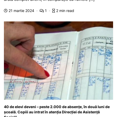
b
A
e
a
a
a
21 martie 2024
1
2 min read
o
p
n
m
g
z
o
p
g
e
ă
k
er
40 de elevi deveni – peste 2.000 de absențe, în două luni de
școală. Copiii au intrat în atenția Direcției de Asistență