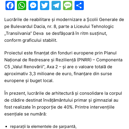
F
W
M
T
T
M
P
a
h
e
w
el
e
ar
Lucrările de reabilitare și modernizare a Școlii Generale de
c
at
s
itt
e
s
ta
pe Bulevardul Dacia, nr. 8, parte a Liceului Tehnologic
e
s
s
er
gr
s
je
„Transilvania” Deva se desfășoară în ritm susținut,
b
A
e
a
a
a
conform graficului stabilit.
o
p
n
m
g
z
Proiectul este finanțat din fonduri europene prin Planul
o
p
g
e
ă
Național de Redresare și Reziliență (PNRR) – Componenta
C5 „Valul Renovării”, Axa 2 – și are o valoare totală de
k
er
aproximativ 3,3 milioane de euro, finanțare din surse
europene și buget local.
În prezent, lucrările de arhitectură și consolidare la corpul
de clădire destinat învățământului primar și gimnazial au
fost realizate în proporție de 40%. Printre intervențiile
esențiale se numără:
reparații la elementele de șarpantă,