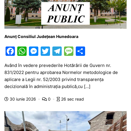
Anunț Consiliul Județean Hunedoara
F
W
M
T
T
M
P
a
h
e
w
el
e
ar
Având în vedere prevederile Hotărârii de Guvern nr.
c
at
s
itt
e
s
ta
831/2022 pentru aprobarea Normelor metodologice de
e
s
s
er
gr
s
je
aplicare a Legii nr. 52/2003 privind transparenţa
b
A
e
a
a
a
decizională în administraţia publică,cu […]
o
p
n
m
g
z
30 iunie 2026
0
26 sec read
o
p
g
e
ă
k
er