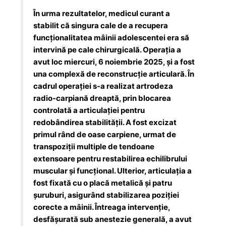
În urma rezultatelor, medicul curant a
stabilit că singura cale de a recupera
funcționalitatea mâinii adolescentei era să
intervină pe cale chirurgicală. Operația a
avut loc miercuri, 6 noiembrie 2025, și a fost
una complexă de reconstrucție articulară. În
cadrul operației s-a realizat artrodeza
radio-carpiană dreaptă, prin blocarea
controlată a articulației pentru
redobândirea stabilității. A fost excizat
primul rând de oase carpiene, urmat de
transpoziții multiple de tendoane
extensoare pentru restabilirea echilibrului
muscular și funcțional. Ulterior, articulația a
fost fixată cu o placă metalică și patru
șuruburi, asigurând stabilizarea poziției
corecte a mâinii. Întreaga intervenție,
desfășurată sub anestezie generală, a avut