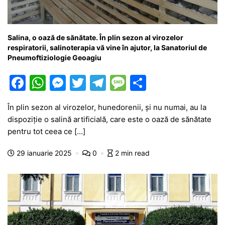
Salina, o oază de sănătate. În plin sezon al virozelor
respiratorii, salinoterapia vă vine în ajutor, la Sanatoriul de
Pneumoftiziologie Geoagiu
F
W
M
T
T
M
P
a
h
e
w
el
e
ar
În plin sezon al virozelor, hunedorenii, și nu numai, au la
c
at
s
itt
e
s
ta
dispoziție o salină artificială, care este o oază de sănătate
e
s
s
er
gr
s
je
pentru tot ceea ce […]
b
A
e
a
a
a
29 ianuarie 2025
0
2 min read
o
p
n
m
g
z
o
p
g
e
ă
k
er