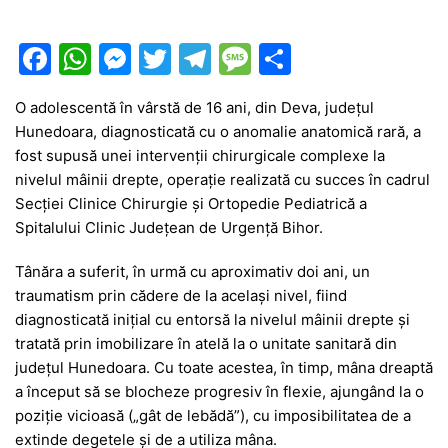
F
W
M
T
T
M
P
a
h
e
w
el
e
ar
O adolescentă în vârstă de 16 ani, din Deva, județul
c
at
s
itt
e
s
ta
Hunedoara, diagnosticată cu o anomalie anatomică rară, a
e
s
s
er
gr
s
je
fost supusă unei intervenții chirurgicale complexe la
b
A
e
a
a
a
nivelul mâinii drepte, operație realizată cu succes în cadrul
Secției Clinice Chirurgie și Ortopedie Pediatrică a
o
p
n
m
g
z
Spitalului Clinic Județean de Urgență Bihor.
o
p
g
e
ă
Tânăra a suferit, în urmă cu aproximativ doi ani, un
k
er
traumatism prin cădere de la același nivel, fiind
diagnosticată inițial cu entorsă la nivelul mâinii drepte și
tratată prin imobilizare în atelă la o unitate sanitară din
județul Hunedoara. Cu toate acestea, în timp, mâna dreaptă
a început să se blocheze progresiv în flexie, ajungând la o
poziție vicioasă („gât de lebădă”), cu imposibilitatea de a
extinde degetele și de a utiliza mâna.