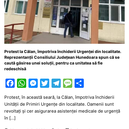
Protest la Călan, împotriva închiderii Urgenței din localitate.
Reprezentanții Consiliului Județean Hunedoara spun că se
caută găsirea unei soluții, pentru ca unitatea să fie
redeschisă
F
W
M
T
T
M
P
a
h
e
w
el
e
ar
Protest, în această seară, la Călan, împotriva închiderii
c
at
s
itt
e
s
ta
Unității de Primiri Urgențe din localitate. Oamenii sunt
e
s
s
er
gr
s
je
revoltați și cer asigurarea asistenței medicale de urgență
b
A
e
a
a
a
în […]