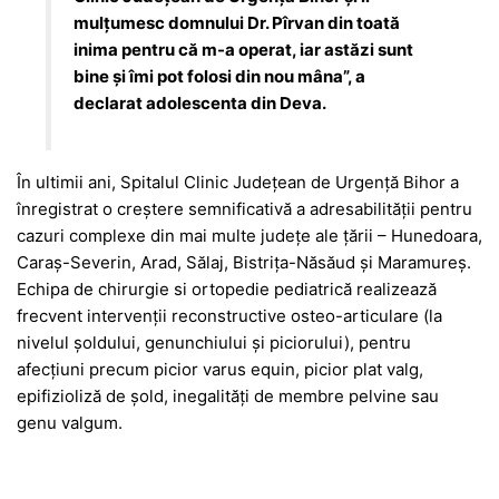
mulțumesc domnului Dr. Pîrvan din toată
inima pentru că m-a operat, iar astăzi sunt
bine și îmi pot folosi din nou mâna”, a
declarat adolescenta din Deva.
În ultimii ani, Spitalul Clinic Județean de Urgență Bihor a
înregistrat o creștere semnificativă a adresabilității pentru
cazuri complexe din mai multe județe ale țării – Hunedoara,
Caraș-Severin, Arad, Sălaj, Bistrița-Năsăud și Maramureș.
Echipa de chirurgie si ortopedie pediatrică realizează
frecvent intervenții reconstructive osteo-articulare (la
nivelul șoldului, genunchiului și piciorului), pentru
afecțiuni precum picior varus equin, picior plat valg,
epifizioliză de șold, inegalități de membre pelvine sau
genu valgum.