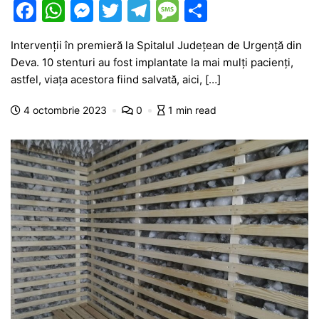
F
W
M
T
T
M
P
a
h
e
w
el
e
ar
Intervenții în premieră la Spitalul Județean de Urgență din
c
at
s
itt
e
s
ta
Deva. 10 stenturi au fost implantate la mai mulți pacienți,
e
s
s
er
gr
s
je
astfel, viața acestora fiind salvată, aici, […]
b
A
e
a
a
a
4 octombrie 2023
0
1 min read
o
p
n
m
g
z
o
p
g
e
ă
k
er