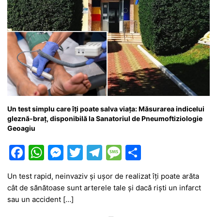
Un test simplu care îți poate salva viața: Măsurarea indicelui
gleznă-braț, disponibilă la Sanatoriul de Pneumoftiziologie
Geoagiu
F
W
M
T
T
M
P
a
h
e
w
el
e
ar
Un test rapid, neinvaziv și ușor de realizat îți poate arăta
c
at
s
itt
e
s
ta
cât de sănătoase sunt arterele tale și dacă riști un infarct
e
s
s
er
gr
s
je
sau un accident […]
b
A
e
a
a
a