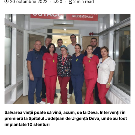
o
p
n
m
g
z
20 octombrie 2022
0
2 min read
o
p
g
e
ă
k
er
Salvarea vieții poate să vină, acum, de la Deva. Intervenții în
premieră la Spitalul Județean de Urgență Deva, unde au fost
implantate 10 stenturi