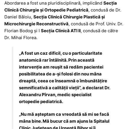
Abordarea a fost una pluridisciplinară, implicând
Secția
Clinică Chirurgie și Ortopedie Pediatrică
, condusă de Dr.
Daniel Băloiu,
Secția Clinică Chirurgie Plastică și
Microchirurgie Reconstructivă
, condusă de Prof. Univ. Dr.
Florian Bodog și I
Secția Clinică ATI II
, condusă de către
Dr. Mihai Florea.
„A fost un caz dificil, cu o particularitate
anatomică rar întâlnită. Prin această
intervenție am reușit să redăm pacientei
posibilitatea de a-și folosi din nou mâna
dreaptă, ceea ce înseamnă o îmbunătățire
semnificativă a calității vieții”, a declarat Dr.
Alexandru Pîrvan, medic specialist
ortopedie pediatrică.
„Nu mă așteptam ca vreodată să mi se facă
mâna bine. Mă bucur că am ajuns la Spitalul
Clinic Județean de Urgență Bihor și îi