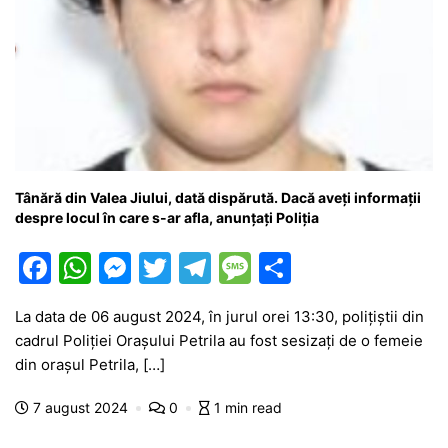
Tânără din Valea Jiului, dată dispărută. Dacă aveți informații
despre locul în care s-ar afla, anunțați Poliția
F
W
M
T
T
M
P
a
h
e
w
el
e
ar
La data de 06 august 2024, în jurul orei 13:30, polițiștii din
c
at
s
itt
e
s
ta
cadrul Poliției Orașului Petrila au fost sesizați de o femeie
e
s
s
er
gr
s
je
din orașul Petrila, […]
b
A
e
a
a
a
7 august 2024
0
1 min read
o
p
n
m
g
z