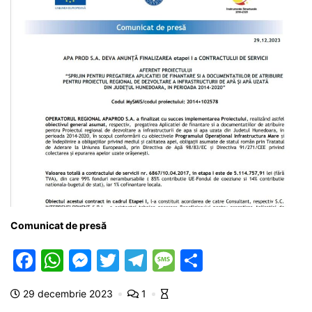
Comunicat de presă
F
W
M
T
T
M
P
a
h
e
w
el
e
ar
29 decembrie 2023
1
c
at
s
itt
e
s
ta