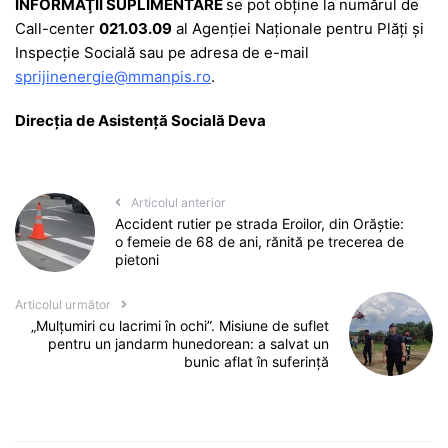
INFORMAŢII SUPLIMENTARE
se pot obţine la numărul de
Call-center
021.03.09
al Agenţiei Naţionale pentru Plăţi şi
Inspecţie Socială sau pe adresa de e-mail
sprijinenergie@mmanpis.ro
.
Direcţia de Asistenţă Socială Deva
Articolul anterior
Accident rutier pe strada Eroilor, din Orăștie:
o femeie de 68 de ani, rănită pe trecerea de
pietoni
Articolul următor
„Mulțumiri cu lacrimi în ochi”. Misiune de suflet
pentru un jandarm hunedorean: a salvat un
bunic aflat în suferință