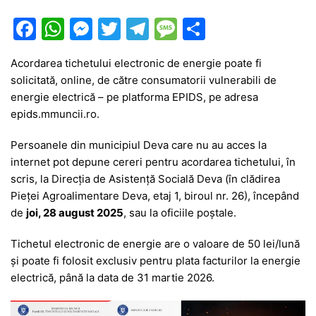
F
W
M
T
T
M
P
a
h
e
w
el
e
ar
Acordarea tichetului electronic de energie poate fi
c
at
s
itt
e
s
ta
solicitată, online, de către consumatorii vulnerabili de
e
s
s
er
gr
s
je
energie electrică – pe platforma EPIDS, pe adresa
b
A
e
a
a
a
epids.mmuncii.ro.
o
p
n
m
g
z
Persoanele din municipiul Deva care nu au acces la
o
p
g
e
ă
internet pot depune cereri pentru acordarea tichetului, în
scris, la Direcţia de Asistenţă Socială Deva (în clădirea
k
er
Pieţei Agroalimentare Deva, etaj 1, biroul nr. 26), începând
de
joi, 28 august 2025
, sau la oficiile poştale.
Tichetul electronic de energie are o valoare de 50 lei/lună
şi poate fi folosit exclusiv pentru plata facturilor la energie
electrică, până la data de 31 martie 2026.