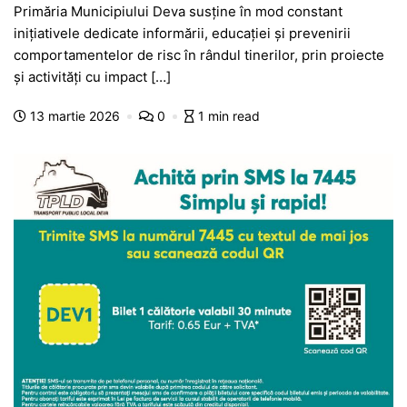
Primăria Municipiului Deva susține în mod constant
c
at
s
itt
e
s
ta
inițiativele dedicate informării, educației și prevenirii
e
s
s
er
gr
s
je
comportamentelor de risc în rândul tinerilor, prin proiecte
b
A
e
a
a
a
și activități cu impact […]
o
p
n
m
g
z
13 martie 2026
0
1 min read
o
p
g
e
ă
k
er