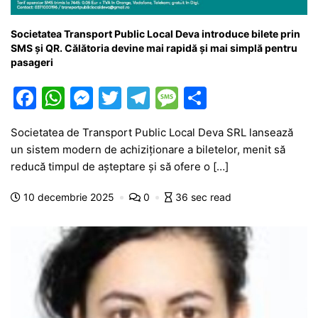
Societatea Transport Public Local Deva introduce bilete prin
SMS și QR. Călătoria devine mai rapidă și mai simplă pentru
pasageri
F
W
M
T
T
M
P
a
h
e
w
el
e
ar
Societatea de Transport Public Local Deva SRL lansează
c
at
s
itt
e
s
ta
un sistem modern de achiziționare a biletelor, menit să
e
s
s
er
gr
s
je
reducă timpul de așteptare și să ofere o […]
b
A
e
a
a
a
10 decembrie 2025
0
36 sec read
o
p
n
m
g
z
o
p
g
e
ă
k
er