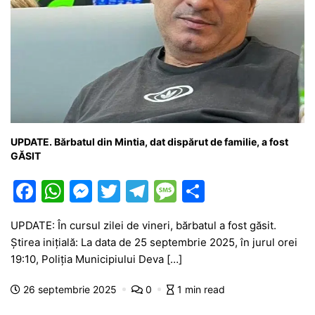
UPDATE. Bărbatul din Mintia, dat dispărut de familie, a fost
GĂSIT
F
W
M
T
T
M
P
a
h
e
w
el
e
ar
UPDATE: În cursul zilei de vineri, bărbatul a fost găsit.
c
at
s
itt
e
s
ta
Știrea inițială: La data de 25 septembrie 2025, în jurul orei
e
s
s
er
gr
s
je
19:10, Poliția Municipiului Deva […]
b
A
e
a
a
a
26 septembrie 2025
0
1 min read
o
p
n
m
g
z