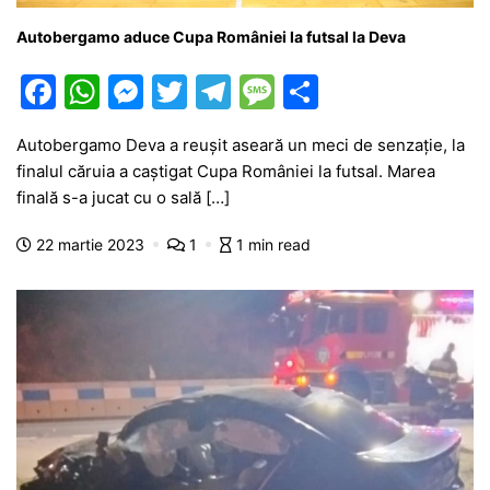
Autobergamo aduce Cupa României la futsal la Deva
F
W
M
T
T
M
P
a
h
e
w
el
e
ar
Autobergamo Deva a reușit aseară un meci de senzație, la
c
at
s
itt
e
s
ta
finalul căruia a caștigat Cupa României la futsal. Marea
e
s
s
er
gr
s
je
finală s-a jucat cu o sală […]
b
A
e
a
a
a
22 martie 2023
1
1 min read
o
p
n
m
g
z
o
p
g
e
ă
k
er