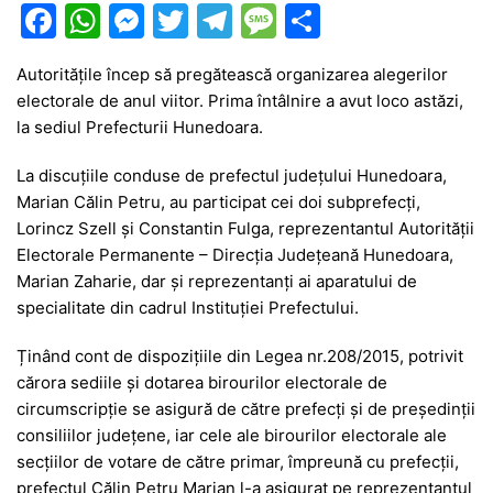
F
W
M
T
T
M
P
a
h
e
w
el
e
ar
Autoritățile încep să pregătească organizarea alegerilor
c
at
s
itt
e
s
ta
electorale de anul viitor. Prima întâlnire a avut loco astăzi,
e
s
s
er
gr
s
je
la sediul Prefecturii Hunedoara.
b
A
e
a
a
a
La discuțiile conduse de prefectul județului Hunedoara,
o
p
n
m
g
z
Marian Călin Petru, au participat cei doi subprefecți,
o
p
g
e
ă
Lorincz Szell și Constantin Fulga, reprezentantul Autorității
Electorale Permanente – Direcția Județeană Hunedoara,
k
er
Marian Zaharie, dar și reprezentanți ai aparatului de
specialitate din cadrul Instituției Prefectului.
Ținând cont de dispozițiile din Legea nr.208/2015, potrivit
cărora sediile și dotarea birourilor electorale de
circumscripție se asigură de către prefecți și de președinții
consiliilor județene, iar cele ale birourilor electorale ale
secțiilor de votare de către primar, împreună cu prefecții,
prefectul Călin Petru Marian l-a asigurat pe reprezentantul