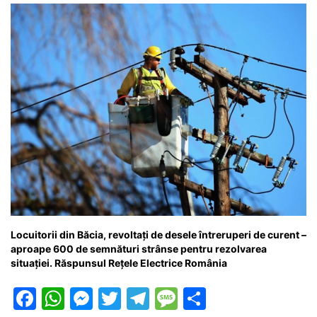
o
p
g
e
ă
k
er
Locuitorii din Băcia, revoltați de desele întreruperi de curent –
aproape 600 de semnături strânse pentru rezolvarea
situației. Răspunsul Rețele Electrice România
F
W
M
T
T
M
P