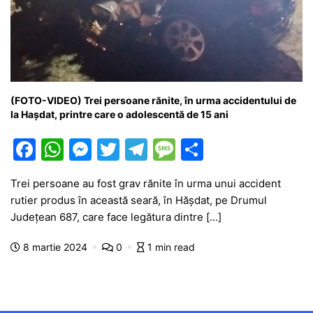
(FOTO-VIDEO) Trei persoane rănite, în urma accidentului de
la Hașdat, printre care o adolescentă de 15 ani
F
W
M
T
T
M
P
a
h
e
w
el
e
ar
Trei persoane au fost grav rănite în urma unui accident
c
at
s
itt
e
s
ta
rutier produs în această seară, în Hășdat, pe Drumul
e
s
s
er
gr
s
je
Județean 687, care face legătura dintre […]
b
A
e
a
a
a
8 martie 2024
0
1 min read
o
p
n
m
g
z
o
p
g
e
ă
k
er