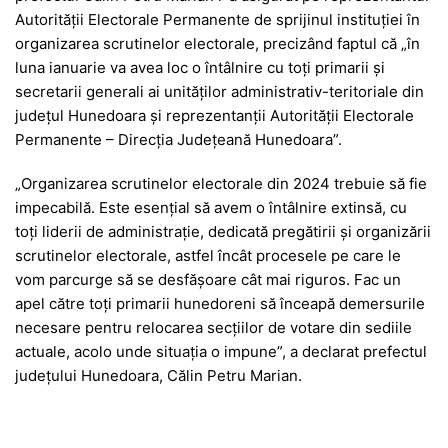
Autorității Electorale Permanente de sprijinul instituției în
organizarea scrutinelor electorale, precizând faptul că „în
luna ianuarie va avea loc o întâlnire cu toți primarii și
secretarii generali ai unităților administrativ-teritoriale din
județul Hunedoara și reprezentanții Autorității Electorale
Permanente – Direcția Județeană Hunedoara”.
„Organizarea scrutinelor electorale din 2024 trebuie să fie
impecabilă. Este esențial să avem o întâlnire extinsă, cu
toți liderii de administrație, dedicată pregătirii și organizării
scrutinelor electorale, astfel încât procesele pe care le
vom parcurge să se desfășoare cât mai riguros. Fac un
apel către toți primarii hunedoreni să înceapă demersurile
necesare pentru relocarea secțiilor de votare din sediile
actuale, acolo unde situația o impune”, a declarat prefectul
județului Hunedoara, Călin Petru Marian.