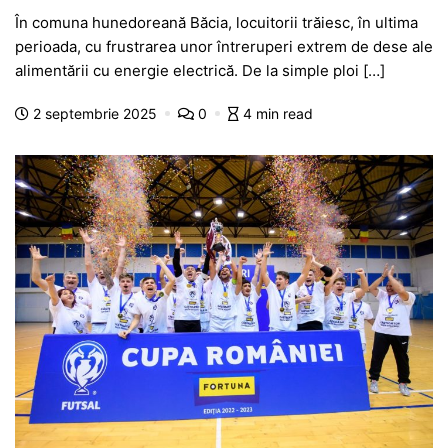
a
h
e
w
el
e
ar
În comuna hunedoreană Băcia, locuitorii trăiesc, în ultima
c
at
s
itt
e
s
ta
perioada, cu frustrarea unor întreruperi extrem de dese ale
e
s
s
er
gr
s
je
alimentării cu energie electrică. De la simple ploi […]
b
A
e
a
a
a
2 septembrie 2025
0
4 min read
o
p
n
m
g
z
o
p
g
e
ă
k
er