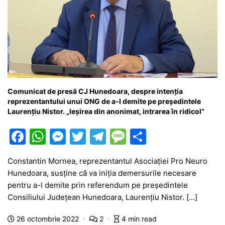
Comunicat de presă CJ Hunedoara, despre intenția
reprezentantului unui ONG de a-l demite pe președintele
Laurențiu Nistor. „Ieșirea din anonimat, intrarea în ridicol”
F
W
M
T
T
M
P
a
h
e
w
el
e
ar
Constantin Mornea, reprezentantul Asociației Pro Neuro
c
at
s
itt
e
s
ta
Hunedoara, susține că va iniția demersurile necesare
e
s
s
er
gr
s
je
pentru a-l demite prin referendum pe președintele
b
A
e
a
a
a
Consiliului Județean Hunedoara, Laurențiu Nistor. […]
o
p
n
m
g
z
26 octombrie 2022
2
4 min read