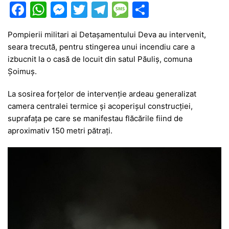
F
W
M
T
T
M
P
a
h
e
w
el
e
ar
Pompierii militari ai Detașamentului Deva au intervenit,
c
at
s
itt
e
s
ta
seara trecută, pentru stingerea unui incendiu care a
e
s
s
er
gr
s
je
izbucnit la o casă de locuit din satul Păuliș, comuna
b
A
e
a
a
a
Șoimuș.
o
p
n
m
g
z
La sosirea forțelor de intervenție ardeau generalizat
o
p
g
e
ă
camera centralei termice și acoperișul construcției,
suprafața pe care se manifestau flăcările fiind de
k
er
aproximativ 150 metri pătrați.