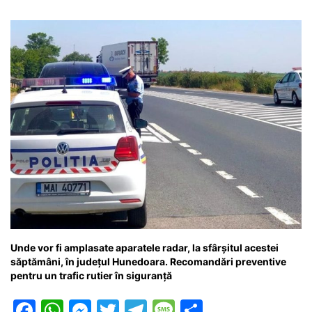
o
p
g
e
ă
k
er
Unde vor fi amplasate aparatele radar, la sfârșitul acestei
săptămâni, în județul Hunedoara. Recomandări preventive
pentru un trafic rutier în siguranţă
F
W
M
T
T
M
P