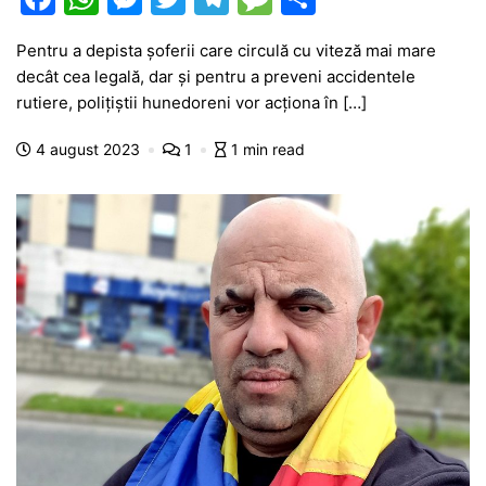
a
h
e
w
el
e
ar
Pentru a depista șoferii care circulă cu viteză mai mare
c
at
s
itt
e
s
ta
decât cea legală, dar și pentru a preveni accidentele
e
s
s
er
gr
s
je
rutiere, polițiștii hunedoreni vor acționa în […]
b
A
e
a
a
a
4 august 2023
1
1 min read
o
p
n
m
g
z
o
p
g
e
ă
k
er