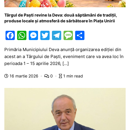
Târgul de Paști revine la Deva: două săptămâni de tradiții,
produse locale și atmosferă de sărbătoare în Piața Unirii
F
W
M
T
T
M
P
a
h
e
w
el
e
ar
Primăria Municipiului Deva anunță organizarea ediției din
c
at
s
itt
e
s
ta
acest an a Târgului de Paști, eveniment care va avea loc în
e
s
s
er
gr
s
je
perioada 1 – 15 aprilie 2026, […]
b
A
e
a
a
a
16 martie 2026
0
1 min read
o
p
n
m
g
z
o
p
g
e
ă
k
er