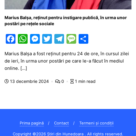
Marius Balșa, reținut pentru instigare publică, în urma unor
postări pe rețele sociale
F
W
M
T
T
M
P
a
h
e
w
el
e
ar
Marius Balșa a fost reținut pentru 24 de ore, în cursul zilei
c
at
s
itt
e
s
ta
de ieri, în urma unor postări pe care le-a făcut în mediul
e
s
s
er
gr
s
je
online. […]
b
A
e
a
a
a
13 decembrie 2024
0
1 min read
o
p
n
m
g
z
o
p
g
e
ă
k
er
Prima pagină
Contact
Termeni și condiții
Copyright ©2026 Știri din Hunedoara . All rights reserved.