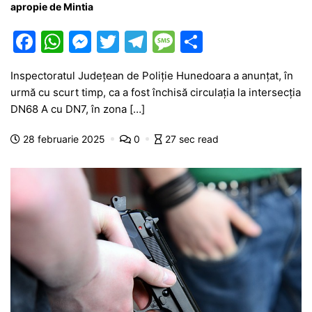
apropie de Mintia
F
W
M
T
T
M
P
a
h
e
w
el
e
ar
Inspectoratul Județean de Poliție Hunedoara a anunțat, în
c
at
s
itt
e
s
ta
urmă cu scurt timp, ca a fost închisă circulația la intersecția
e
s
s
er
gr
s
je
DN68 A cu DN7, în zona […]
b
A
e
a
a
a
28 februarie 2025
0
27 sec read
o
p
n
m
g
z
o
p
g
e
ă
k
er