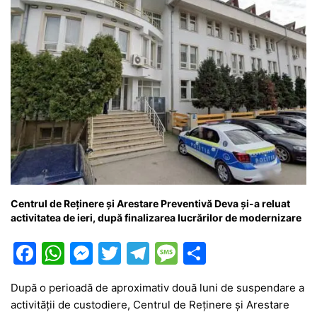
k
er
Centrul de Reținere și Arestare Preventivă Deva și-a reluat
activitatea de ieri, după finalizarea lucrărilor de modernizare
F
W
M
T
T
M
P
a
h
e
w
el
e
ar
După o perioadă de aproximativ două luni de suspendare a
c
at
s
itt
e
s
ta
activității de custodiere, Centrul de Reținere și Arestare