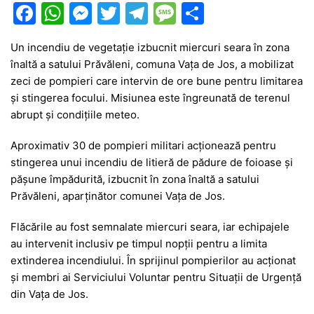
F
W
M
T
T
M
P
a
h
e
w
el
e
ar
Un incendiu de vegetație izbucnit miercuri seara în zona
c
at
s
itt
e
s
ta
înaltă a satului Prăvăleni, comuna Vața de Jos, a mobilizat
e
s
s
er
gr
s
je
zeci de pompieri care intervin de ore bune pentru limitarea
b
A
e
a
a
a
și stingerea focului. Misiunea este îngreunată de terenul
abrupt și condițiile meteo.
o
p
n
m
g
z
o
p
g
e
ă
Aproximativ 30 de pompieri militari acționează pentru
stingerea unui incendiu de litieră de pădure de foioase și
k
er
pășune împădurită, izbucnit în zona înaltă a satului
Prăvăleni
, aparținător comunei
Vața de Jos
.
Flăcările au fost semnalate miercuri seara, iar echipajele
au intervenit inclusiv pe timpul nopții pentru a limita
extinderea incendiului. În sprijinul pompierilor au acționat
și membri ai Serviciului Voluntar pentru Situații de Urgență
din Vața de Jos.