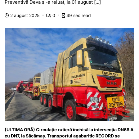
e
s
s
er
gr
s
je
Preventivă Deva și-a reluat, la 01 august […]
b
A
e
a
a
a
2 august 2025
0
49 sec read
o
p
n
m
g
z
o
p
g
e
ă
k
er
(ULTIMA ORĂ) Circulație rutieră închisă la intersecția DN68 A
cu DN7, la Săcămaș. Transportul agabaritic RECORD se