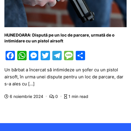
HUNEDOARA: Dispută pe un loc de parcare, urmată de o
intimidare cu un pistol airsoft
F
W
M
T
T
M
P
a
h
e
w
el
e
ar
Un bărbat a încercat să intimideze un șofer cu un pistol
c
at
s
itt
e
s
ta
airsoft, în urma unei dispute pentru un loc de parcare, dar
e
s
s
er
gr
s
je
s-a ales cu […]
b
A
e
a
a
a
6 noiembrie 2024
0
1 min read
o
p
n
m
g
z
o
p
g
e
ă
k
er