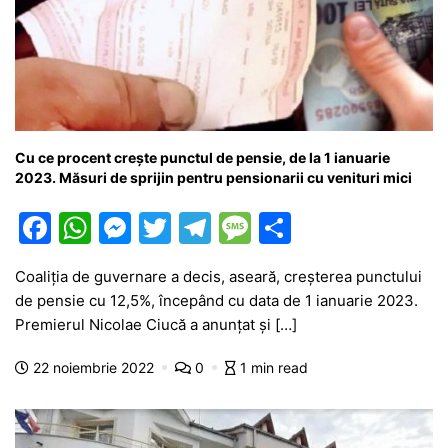
Cu ce procent crește punctul de pensie, de la 1 ianuarie
2023. Măsuri de sprijin pentru pensionarii cu venituri mici
F
W
M
T
T
M
P
a
h
e
w
el
e
ar
Coaliția de guvernare a decis, aseară, creșterea punctului
c
at
s
itt
e
s
ta
de pensie cu 12,5%, începând cu data de 1 ianuarie 2023.
e
s
s
er
gr
s
je
Premierul Nicolae Ciucă a anunțat și […]
b
A
e
a
a
a
22 noiembrie 2022
0
1 min read
o
p
n
m
g
z
o
p
g
e
ă