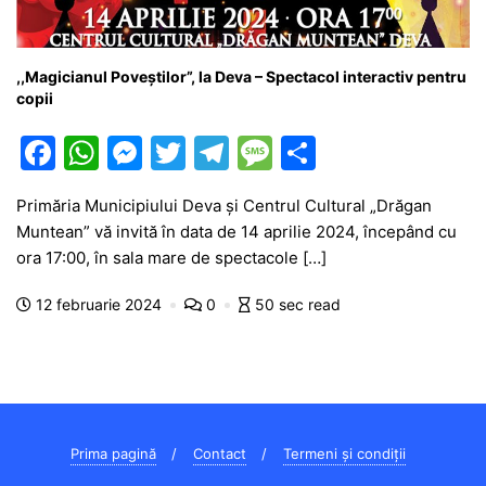
,,Magicianul Poveștilor”, la Deva – Spectacol interactiv pentru
copii
F
W
M
T
T
M
P
a
h
e
w
el
e
ar
Primăria Municipiului Deva şi Centrul Cultural „Drăgan
c
at
s
itt
e
s
ta
Muntean” vă invită în data de 14 aprilie 2024, începând cu
e
s
s
er
gr
s
je
ora 17:00, în sala mare de spectacole […]
b
A
e
a
a
a
12 februarie 2024
0
50 sec read
o
p
n
m
g
z
o
p
g
e
ă
k
er
Prima pagină
Contact
Termeni și condiții