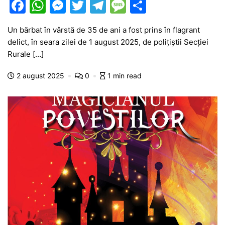
F
W
M
T
T
M
P
a
h
e
w
el
e
ar
Un bărbat în vârstă de 35 de ani a fost prins în flagrant
c
at
s
itt
e
s
ta
delict, în seara zilei de 1 august 2025, de polițiștii Secției
e
s
s
er
gr
s
je
Rurale […]
b
A
e
a
a
a
2 august 2025
0
1 min read
o
p
n
m
g
z
o
p
g
e
ă
k
er