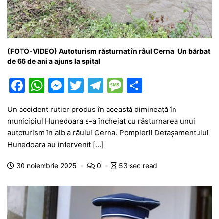
(FOTO-VIDEO) Autoturism răsturnat în râul Cerna. Un bărbat
de 66 de ani a ajuns la spital
F
W
M
T
T
M
P
a
h
e
w
el
e
ar
Un accident rutier produs în această dimineață în
c
at
s
itt
e
s
ta
municipiul Hunedoara s-a încheiat cu răsturnarea unui
e
s
s
er
gr
s
je
autoturism în albia râului Cerna. Pompierii Detașamentului
b
A
e
a
a
a
Hunedoara au intervenit […]
o
p
n
m
g
z
30 noiembrie 2025
0
53 sec read
o
p
g
e
ă
k
er