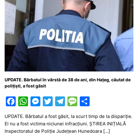
UPDATE. Bărbatul în vârstă de 38 de ani, din Hațeg, căutat de
polițiști, a fost găsit
F
W
M
T
T
M
P
a
h
e
w
el
e
ar
UPDATE. Bărbatul a fost găsit, la scurt timp de la dispariție.
c
at
s
itt
e
s
ta
El nu a fost victima niciunei infracțiuni. ȘTIREA INIȚIALĂ
e
s
s
er
gr
s
je
Inspectoratul de Poliție Județean Hunedoara […]