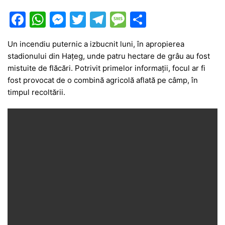
F
W
M
T
T
M
P
a
h
e
w
el
e
ar
Un incendiu puternic a izbucnit luni, în apropierea
c
at
s
itt
e
s
ta
stadionului din Hațeg, unde patru hectare de grâu au fost
e
s
s
er
gr
s
je
mistuite de flăcări. Potrivit primelor informații, focul ar fi
b
A
e
a
a
a
fost provocat de o combină agricolă aflată pe câmp, în
timpul recoltării.
o
p
n
m
g
z
o
p
g
e
ă
k
er