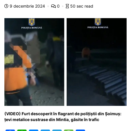
b
A
e
a
a
a
9 decembrie 2024
0
50 sec read
o
p
n
m
g
z
o
p
g
e
ă
k
er
(VIDEO) Furt descoperit în flagrant de polițiștii din Șoimuș:
țevi metalice sustrase din Mintia, găsite în trafic