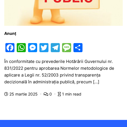
Anunț
F
W
M
T
T
M
P
a
h
e
w
el
e
ar
În conformitate cu prevederile Hotărârii Guvernului nr.
c
at
s
itt
e
s
ta
831/2022 pentru aprobarea Normelor metodologice de
e
s
s
er
gr
s
je
aplicare a Legii nr. 52/2003 privind transparenţa
b
A
e
a
a
a
decizională în administraţia publică, precum […]
o
p
n
m
g
z
25 martie 2025
0
1 min read
o
p
g
e
ă
k
er