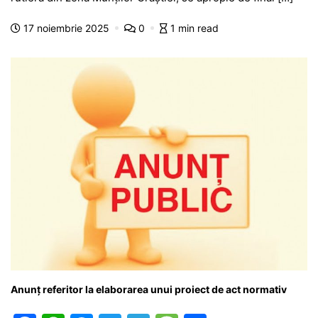
b
A
e
a
a
a
17 noiembrie 2025
0
1 min read
o
p
n
m
g
z
o
p
g
e
ă
k
er
Anunţ referitor la elaborarea unui proiect de act normativ