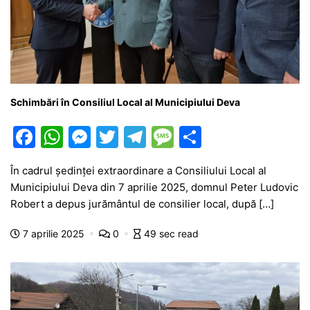
Schimbări în Consiliul Local al Municipiului Deva
F
W
M
T
T
M
P
a
h
e
w
el
e
ar
În cadrul ședinței extraordinare a Consiliului Local al
c
at
s
itt
e
s
ta
Municipiului Deva din 7 aprilie 2025, domnul Peter Ludovic
e
s
s
er
gr
s
je
Robert a depus jurământul de consilier local, după […]
b
A
e
a
a
a
7 aprilie 2025
0
49 sec read
o
p
n
m
g
z
o
p
g
e
ă
k
er