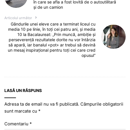
în care se afla a fost lovită de o autoutilitară
și de un camion
Articolul următor
Gândurile unei eleve care a terminat liceul cu
media 10 pe linie, în toți cei patru ani, și media
10 la Bacalaureat: „Prin muncă, ambiție și
perseverență rezultatele dorite nu vor întârzia
să apară, iar banalul «pot» ar trebui să devină
un mesaj inspirațional pentru toți cei care cred
opusul”
LASĂ UN RĂSPUNS
Adresa ta de email nu va fi publicată.
Câmpurile obligatorii
sunt marcate cu
*
Comentariu
*