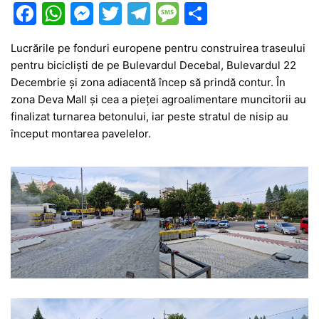
F
W
M
T
T
M
P
a
h
e
w
el
e
ar
Lucrările pe fonduri europene pentru construirea traseului
c
at
s
itt
e
s
ta
pentru bicicliști de pe Bulevardul Decebal, Bulevardul 22
e
s
s
er
gr
s
je
Decembrie și zona adiacentă încep să prindă contur. În
b
A
e
a
a
a
zona Deva Mall și cea a pieței agroalimentare muncitorii au
finalizat turnarea betonului, iar peste stratul de nisip au
o
p
n
m
g
z
început montarea pavelelor.
o
p
g
e
ă
k
er