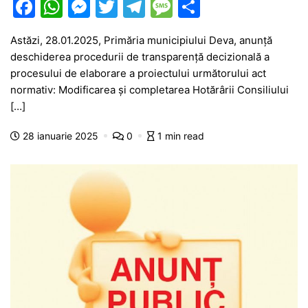
F
W
M
T
T
M
P
a
h
e
w
el
e
ar
Astăzi, 28.01.2025, Primăria municipiului Deva, anunţă
c
at
s
itt
e
s
ta
deschiderea procedurii de transparenţă decizională a
e
s
s
er
gr
s
je
procesului de elaborare a proiectului următorului act
b
A
e
a
a
a
normativ: Modificarea și completarea Hotărârii Consiliului
[…]
o
p
n
m
g
z
o
p
g
e
ă
28 ianuarie 2025
0
1 min read
k
er