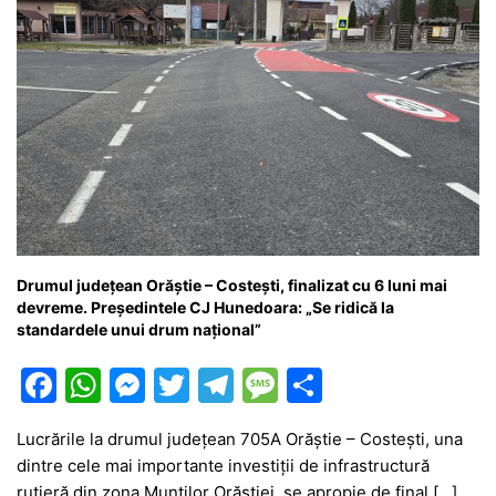
Drumul județean Orăștie – Costești, finalizat cu 6 luni mai
devreme. Președintele CJ Hunedoara: „Se ridică la
standardele unui drum național”
F
W
M
T
T
M
P
a
h
e
w
el
e
ar
Lucrările la drumul județean 705A Orăștie – Costești, una
c
at
s
itt
e
s
ta
dintre cele mai importante investiții de infrastructură
e
s
s
er
gr
s
je
rutieră din zona Munților Orăștiei, se apropie de final […]