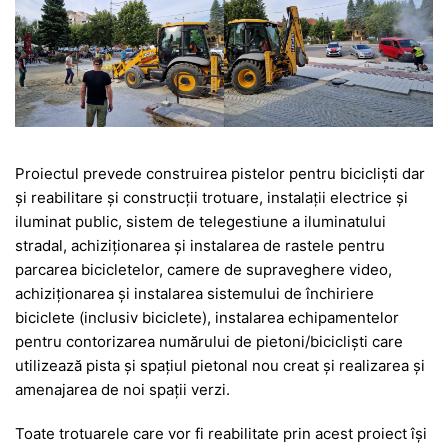
Proiectul prevede construirea pistelor pentru biciclişti dar
și reabilitare și construcţii trotuare, instalații electrice și
iluminat public, sistem de telegestiune a iluminatului
stradal, achiziţionarea şi instalarea de rastele pentru
parcarea bicicletelor, camere de supraveghere video,
achiziţionarea şi instalarea sistemului de închiriere
biciclete (inclusiv biciclete), instalarea echipamentelor
pentru contorizarea numărului de pietoni/biciclişti care
utilizează pista şi spaţiul pietonal nou creat și realizarea și
amenajarea de noi spații verzi.
Toate trotuarele care vor fi reabilitate prin acest proiect își