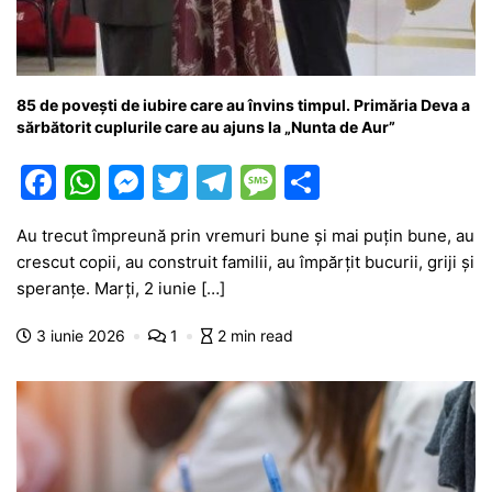
85 de povești de iubire care au învins timpul. Primăria Deva a
sărbătorit cuplurile care au ajuns la „Nunta de Aur”
F
W
M
T
T
M
P
a
h
e
w
el
e
ar
Au trecut împreună prin vremuri bune și mai puțin bune, au
c
at
s
itt
e
s
ta
crescut copii, au construit familii, au împărțit bucurii, griji și
e
s
s
er
gr
s
je
speranțe. Marți, 2 iunie […]
b
A
e
a
a
a
3 iunie 2026
1
2 min read
o
p
n
m
g
z
o
p
g
e
ă
k
er