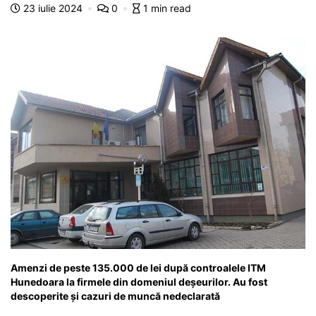
o
p
n
m
g
z
23 iulie 2024
0
1 min read
o
p
g
e
ă
k
er
Amenzi de peste 135.000 de lei după controalele ITM
Hunedoara la firmele din domeniul deșeurilor. Au fost
descoperite și cazuri de muncă nedeclarată