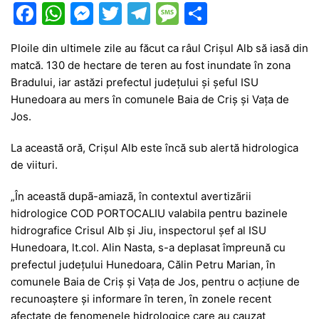
F
W
M
T
T
M
P
a
h
e
w
el
e
ar
Ploile din ultimele zile au făcut ca râul Crișul Alb să iasă din
c
at
s
itt
e
s
ta
matcă. 130 de hectare de teren au fost inundate în zona
e
s
s
er
gr
s
je
Bradului, iar astăzi prefectul județului și șeful ISU
b
A
e
a
a
a
Hunedoara au mers în comunele Baia de Criș și Vața de
Jos.
o
p
n
m
g
z
o
p
g
e
ă
La această oră, Crișul Alb este încă sub alertă hidrologica
de viituri.
k
er
„În aceastã dupã-amiazã, în contextul avertizãrii
hidrologice COD PORTOCALIU valabila pentru bazinele
hidrografice Crisul Alb și Jiu, inspectorul șef al ISU
Hunedoara, lt.col. Alin Nasta, s-a deplasat împreună cu
prefectul județului Hunedoara, Călin Petru Marian, în
comunele Baia de Criș și Vața de Jos, pentru o acțiune de
recunoaștere și informare în teren, în zonele recent
afectate de fenomenele hidrologice care au cauzat