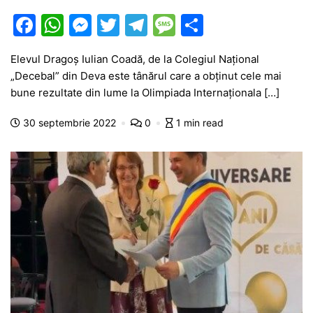
F
W
M
T
T
M
P
a
h
e
w
el
e
ar
Elevul Dragoș Iulian Coadă, de la Colegiul Național
c
at
s
itt
e
s
ta
„Decebal” din Deva este tânărul care a obținut cele mai
e
s
s
er
gr
s
je
bune rezultate din lume la Olimpiada Internaționala […]
b
A
e
a
a
a
30 septembrie 2022
0
1 min read
o
p
n
m
g
z
o
p
g
e
ă
k
er