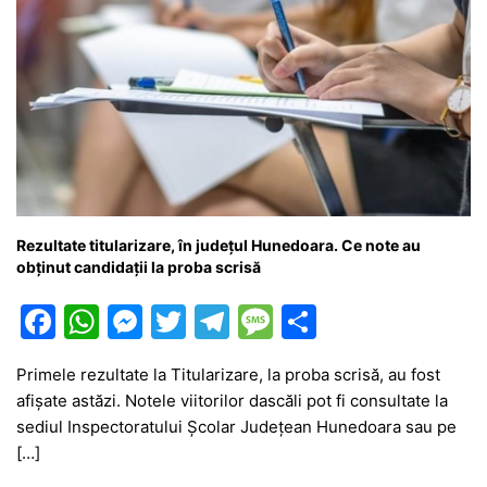
Rezultate titularizare, în județul Hunedoara. Ce note au
obținut candidații la proba scrisă
F
W
M
T
T
M
P
a
h
e
w
el
e
ar
Primele rezultate la Titularizare, la proba scrisă, au fost
c
at
s
itt
e
s
ta
afișate astăzi. Notele viitorilor dascăli pot fi consultate la
e
s
s
er
gr
s
je
sediul Inspectoratului Școlar Județean Hunedoara sau pe
b
A
e
a
a
a
[…]