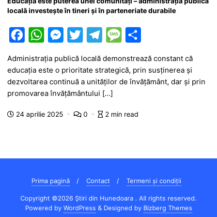
Educația este puterea unei comunități – administrația publică
locală investește în tineri și în parteneriate durabile
F
W
M
T
T
M
P
a
h
e
w
el
e
ar
Administrația publică locală demonstrează constant că
c
at
s
itt
e
s
ta
educația este o prioritate strategică, prin susținerea și
e
s
s
er
gr
s
je
dezvoltarea continuă a unităților de învățământ, dar și prin
b
A
e
a
a
a
promovarea învățământului […]
o
p
n
m
g
z
24 aprilie 2025
0
2 min read
o
p
g
e
ă
k
er
Prima pagină
Contact
Termeni și condiții
Copyright ©2026 Știri din Hunedoara . All rights reserved.
Powered by
WordPress
&
Designed by
Bizberg Themes