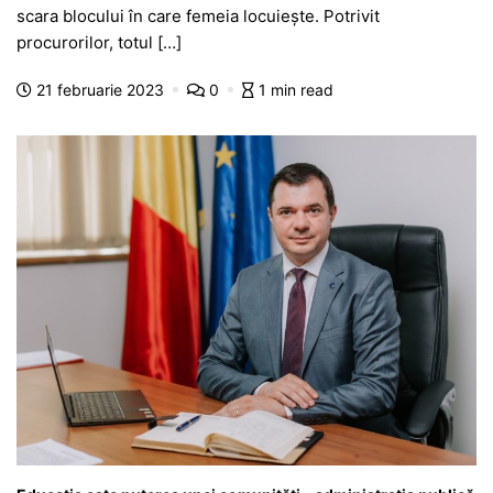
e
s
s
er
gr
s
je
scara blocului în care femeia locuiește. Potrivit
b
A
e
a
a
a
procurorilor, totul […]
o
p
n
m
g
z
21 februarie 2023
0
1 min read
o
p
g
e
ă
k
er