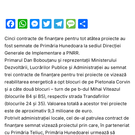
F
W
M
T
T
M
P
a
h
e
w
el
e
ar
Cinci contracte de finanțare pentru tot atâtea proiecte au
c
at
s
itt
e
s
ta
fost semnate de Primăria Hunedoara la sediul Direcţiei
e
s
s
er
gr
s
je
Generale de Implementare a PNRR.
b
A
e
a
a
a
Primarul Dan Bobouţanu şi reprezentaţii Ministerului
Dezvoltării, Lucrărilor Publice şi Administraţiei au semnat
o
p
n
m
g
z
trei contracte de finanţare pentru trei proiecte ce vizează
o
p
g
e
ă
reabilitarea energetică a opt blocuri de pe Pietonala Corvin
k
er
şi a câte două blocuri – turn de pe b-dul Mihai Viteazul
(blocurile B4 şi B5), respectiv strada Trandafirilor
(blocurile 24 şi 35). Valoarea totală a acestor trei proiecte
este de aproximativ 9,3 milioane de euro.
Potrivit administrației locale, cel de-al patrulea contract de
finanţare semnat vizează proiectul prin care, în parteneriat
cu Primăria Teliuc, Primăria Hunedoarei urmează să