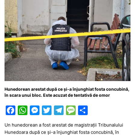
k
er
Hunedorean arestat după ce și-a înjunghiat fosta concubină,
în scara unui bloc. Este acuzat de tentativă de omor
F
W
M
T
T
M
P
a
h
e
w
el
e
ar
Un hunedorean a fost arestat de magistrații Tribunalului
c
at
s
itt
e
s
ta
Hunedoara după ce și-a înjunghiat fosta concubină, în