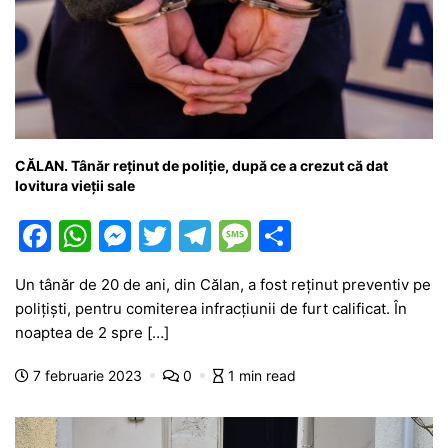
CĂLAN. Tânăr reținut de poliție, după ce a crezut că dat
lovitura vieții sale
F
W
M
T
T
M
P
a
h
e
w
el
e
ar
Un tânăr de 20 de ani, din Călan, a fost reţinut preventiv pe
c
at
s
itt
e
s
ta
poliţişti, pentru comiterea infracțiunii de furt calificat. În
e
s
s
er
gr
s
je
noaptea de 2 spre […]
b
A
e
a
a
a
7 februarie 2023
0
1 min read
o
p
n
m
g
z
o
p
g
e
ă