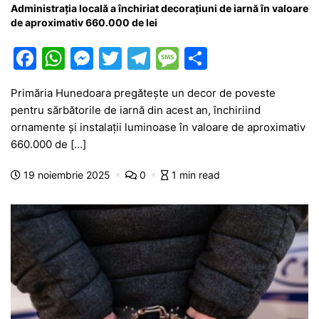
Administrația locală a închiriat decorațiuni de iarnă în valoare
de aproximativ 660.000 de lei
F
W
M
T
T
M
P
a
h
e
w
el
e
ar
Primăria Hunedoara pregătește un decor de poveste
c
at
s
itt
e
s
ta
pentru sărbătorile de iarnă din acest an, închiriind
e
s
s
er
gr
s
je
ornamente și instalații luminoase în valoare de aproximativ
b
A
e
a
a
a
660.000 de […]
o
p
n
m
g
z
19 noiembrie 2025
0
1 min read
o
p
g
e
ă
k
er