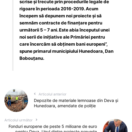
scrise şi trecute prin procedurile legale de
rigoare în perioada 2016-2019. Acum
începem să depunem noi proiecte şi să
semnăm contracte de finanţare pentru
următorii 5 – 7 ani. Este abia începutul unei
noi serii de iniţiative ale Primăriei pentru
care încercăm să obţinem bani europeni”,
spune primarul municipiului Hunedoara, Dan
Bobouţanu.
Articolul anterior
Depozite de materiale lemnoase din Deva și
Hunedoara, amendate de poliție
Articolul următor
Fonduri europene de peste 5 milioane de euro
pentru Deva. Unul dintre proiecte prevede