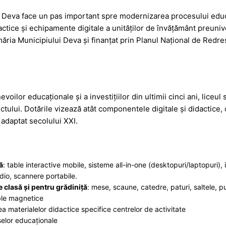
e
ar
 Deva face un pas important spre modernizarea procesului educaț
s
ta
ctice și echipamente digitale a unităților de învățământ preunive
s
je
ăria Municipiului Deva și finanțat prin Planul Național de Redre
a
a
g
z
e
ă
oilor educaționale și a investițiilor din ultimii cinci ani, liceul
ctului. Dotările vizează atât componentele digitale și didactice,
 adaptat secolului XXI.
ă
: table interactive mobile, sisteme all-in-one (desktopuri/laptopuri)
dio, scannere portabile.
 clasă și pentru grădiniță
: mese, scaune, catedre, paturi, saltele, 
able magnetice
ea materialelor didactice specifice centrelor de activitate
elor educaționale