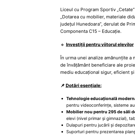
a
h
e
w
el
Liceul cu Program Sportiv „Cetate”
c
at
s
itt
e
„Dotarea cu mobilier, materiale dida
e
s
s
er
gr
județul Hunedoara”, derulat de Prim
b
A
e
a
Componenta C15 – Educație.
o
p
n
m
🔹
Investiții pentru viitorul elevilor
o
p
g
În urma unei analize amănunțite a nev
k
er
de învățământ beneficiare ale proie
mediu educațional sigur, eficient și
📌
Dotări esențiale:
Tehnologie educațională modern
pentru videoconferințe, sisteme au
Mobilier nou pentru 295 de săli de
elevi (nivel primar și gimnazial), t
Dulapuri pentru jucării și depozitar
Suporturi pentru prezentarea planș