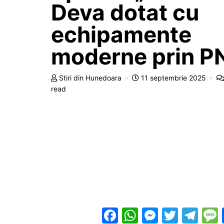
Deva dotat cu
echipamente
moderne prin P
Stiri din Hunedoara
11 septembrie 2025
read
F
W
M
T
T