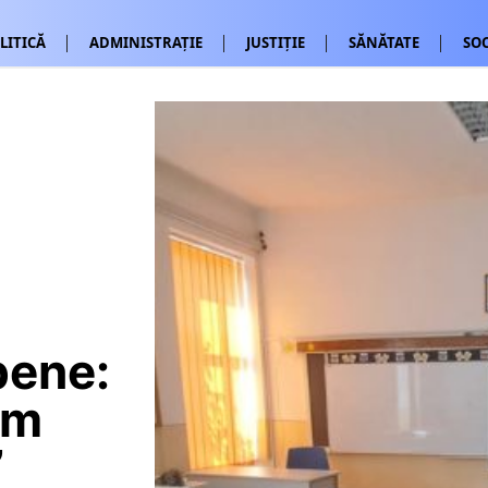
LITICĂ
ADMINISTRAȚIE
JUSTIȚIE
SĂNĂTATE
SOC
pene:
am
”