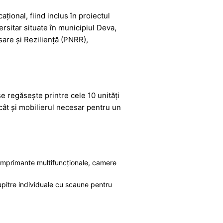
ional, fiind inclus în proiectul
rsitar situate în municipiul Deva,
sare și Reziliență (PNRR),
 se regăsește printre cele 10 unități
 cât și mobilierul necesar pentru un
, imprimante multifuncționale, camere
pupitre individuale cu scaune pentru