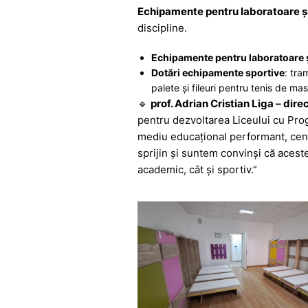
Echipamente pentru laboratoare și
discipline.
Echipamente pentru laboratoare ș
Dotări echipamente sportive
: tra
palete și fileuri pentru tenis de mas
🔹
prof. Adrian Cristian Liga – dir
pentru dezvoltarea Liceului cu Pro
mediu educațional performant, centr
sprijin și suntem convinși că acest
academic, cât și sportiv.”