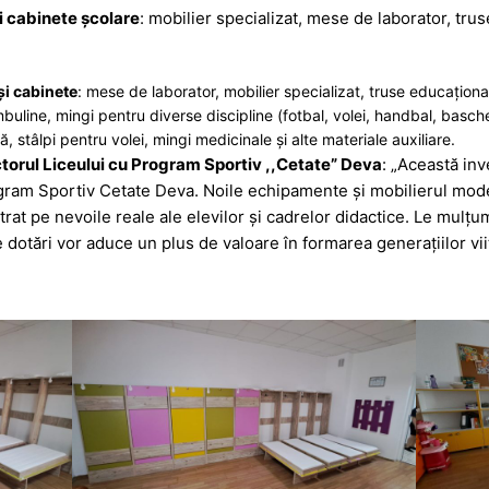
 cabinete școlare
: mobilier specializat, mese de laborator, trus
i cabinete
: mese de laborator, mobilier specializat, truse educaționale
mbuline, mingi pentru diverse discipline (fotbal, volei, handbal, basc
ă, stâlpi pentru volei, mingi medicinale și alte materiale auxiliare.
ectorul Liceului cu Program Sportiv ,,Cetate” Deva
: „Această inv
gram Sportiv Cetate Deva. Noile echipamente și mobilierul mode
at pe nevoile reale ale elevilor și cadrelor didactice. Le mulțum
e dotări vor aduce un plus de valoare în formarea generațiilor vi