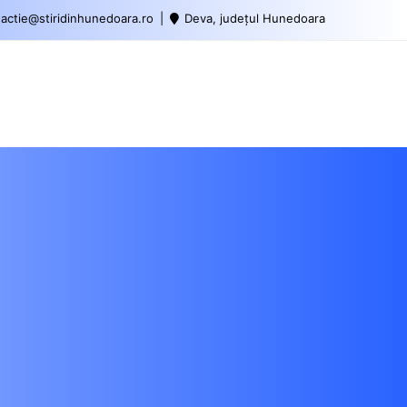
actie@stiridinhunedoara.ro
Deva, județul Hunedoara