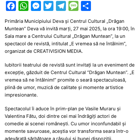
F
W
M
T
T
M
P
a
h
e
w
el
e
ar
Primăria Municipiului Deva și Centrul Cultural „Drăgan
c
at
s
itt
e
s
ta
Muntean” Deva vă invită marți, 27 mai 2025, la ora 19:00, în
e
s
s
er
gr
s
je
Sala mare a Centrului Cultural „Drăgan Muntean”, la un
b
A
e
a
a
a
spectacol de revistă, intitulat „E vremea să ne întâlnim”,
organizat de CREATIVISION MEDIA.
o
p
n
m
g
z
o
p
g
e
ă
Iubitorii teatrului de revistă sunt invitați la un eveniment de
excepție, găzduit de Centrul Cultural “Drăgan Muntean”. „E
k
er
vremea să ne întâlnim!” promite o seară spectaculoasă,
plină de umor, muzică de calitate și momente artistice
impresionante.
Spectacolul îi aduce în prim-plan pe Vasile Muraru și
Valentina Fătu, doi dintre cei mai îndrăgiți actori de
comedie ai scenei românești. Cu umor inconfundabil și
momente savuroase, aceștia vor transforma seara într-o
adevărată sărbătoare a râsului și bunei dispoziții.