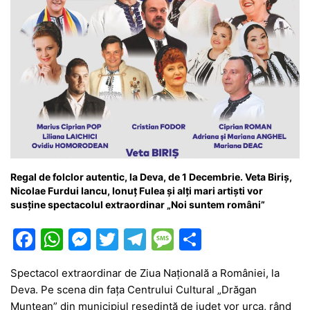
Regal de folclor autentic, la Deva, de 1 Decembrie. Veta Biriș,
Nicolae Furdui Iancu, Ionuț Fulea și alți mari artiști vor
susține spectacolul extraordinar „Noi suntem români”
F
W
M
T
T
M
P
a
h
e
w
el
e
ar
Spectacol extraordinar de Ziua Națională a României, la
c
at
s
itt
e
s
ta
Deva. Pe scena din fața Centrului Cultural „Drăgan
e
s
s
er
gr
s
je
Muntean” din municipiul reședință de județ vor urca, rând