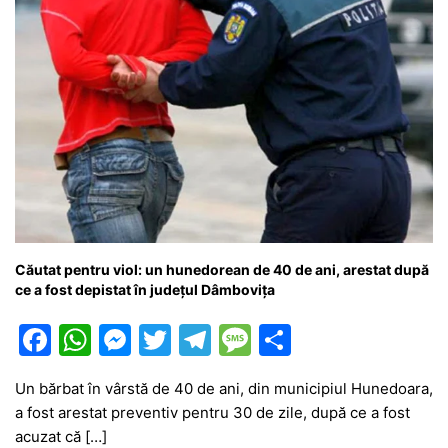
Căutat pentru viol: un hunedorean de 40 de ani, arestat după
ce a fost depistat în județul Dâmbovița
F
W
M
T
T
M
P
a
h
e
w
el
e
ar
Un bărbat în vârstă de 40 de ani, din municipiul Hunedoara,
c
at
s
itt
e
s
ta
a fost arestat preventiv pentru 30 de zile, după ce a fost
e
s
s
er
gr
s
je
acuzat că […]