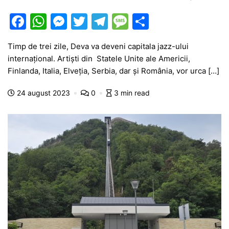
F
W
M
T
T
M
P
a
h
e
w
el
e
ar
Timp de trei zile, Deva va deveni capitala jazz-ului
c
at
s
itt
e
s
ta
internațional. Artiști din Statele Unite ale Americii,
e
s
s
er
gr
s
je
Finlanda, Italia, Elveția, Serbia, dar și România, vor urca […]
b
A
e
a
a
a
24 august 2023
0
3 min read
o
p
n
m
g
z
o
p
g
e
ă
k
er