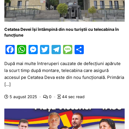
Cetatea Devei își întâmpină din nou turiștii cu telecabina în
funcțiune
F
W
M
T
T
M
P
a
h
e
w
el
e
ar
După mai multe întreruperi cauzate de defecțiuni apărute
c
at
s
itt
e
s
ta
la scurt timp după montare, telecabina care asigură
e
s
s
er
gr
s
je
accesul pe Cetatea Deva este din nou funcțională. Primăria
b
A
e
a
a
a
[…]
o
p
n
m
g
z
5 august 2025
0
44 sec read
o
p
g
e
ă
k
er