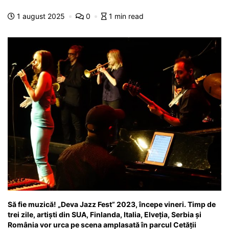
b
A
e
a
a
a
1 august 2025
0
1 min read
o
p
n
m
g
z
o
p
g
e
ă
k
er
Să fie muzică! „Deva Jazz Fest” 2023, începe vineri. Timp de
trei zile, artiști din SUA, Finlanda, Italia, Elveția, Serbia și
România vor urca pe scena amplasată în parcul Cetății