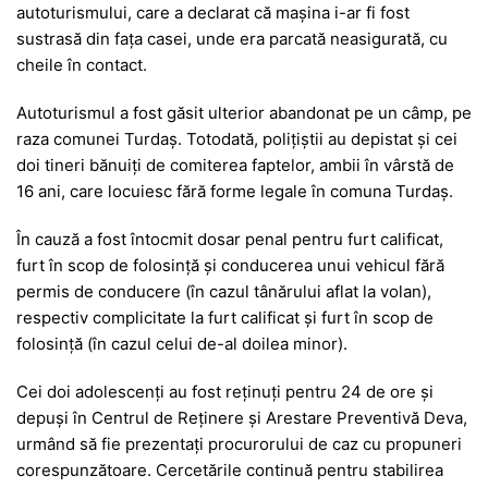
autoturismului, care a declarat că mașina i-ar fi fost
sustrasă din fața casei, unde era parcată neasigurată, cu
cheile în contact.
Autoturismul a fost găsit ulterior abandonat pe un câmp, pe
raza comunei Turdaș. Totodată, polițiștii au depistat și cei
doi tineri bănuiți de comiterea faptelor, ambii în vârstă de
16 ani, care locuiesc fără forme legale în comuna Turdaș.
În cauză a fost întocmit dosar penal pentru furt calificat,
furt în scop de folosință și conducerea unui vehicul fără
permis de conducere (în cazul tânărului aflat la volan),
respectiv complicitate la furt calificat și furt în scop de
folosință (în cazul celui de-al doilea minor).
Cei doi adolescenți au fost reținuți pentru 24 de ore și
depuși în Centrul de Reținere și Arestare Preventivă Deva,
urmând să fie prezentați procurorului de caz cu propuneri
corespunzătoare. Cercetările continuă pentru stabilirea