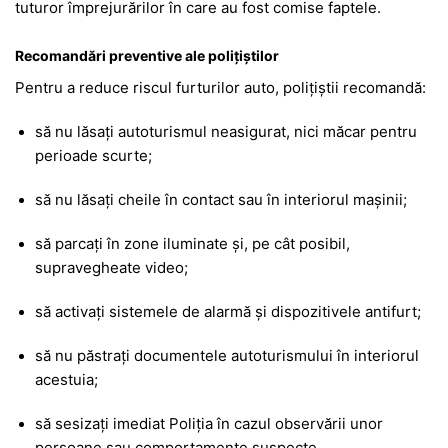
tuturor împrejurărilor în care au fost comise faptele.
Recomandări preventive ale polițiștilor
Pentru a reduce riscul furturilor auto, polițiștii recomandă:
să nu lăsați autoturismul neasigurat, nici măcar pentru
perioade scurte;
să nu lăsați cheile în contact sau în interiorul mașinii;
să parcați în zone iluminate și, pe cât posibil,
supravegheate video;
să activați sistemele de alarmă și dispozitivele antifurt;
să nu păstrați documentele autoturismului în interiorul
acestuia;
să sesizați imediat Poliția în cazul observării unor
persoane sau comportamente suspecte.