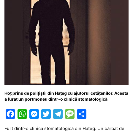
k
er
Hoț prins de polițiștii din Hațeg cu ajutorul cetățenilor. Acesta
a furat un portmoneu dintr-o clinică stomatologică
F
W
M
T
T
M
P
a
h
e
w
el
e
ar
Furt dintr-o clinică stomatologică din Hațeg. Un bărbat de
c
at
s
itt
e
s
ta