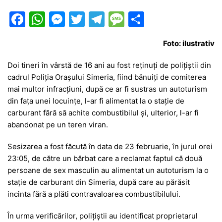
F
W
M
T
T
M
P
a
h
e
w
el
e
ar
Foto: ilustrativ
c
at
s
itt
e
s
ta
e
s
s
er
gr
s
je
Doi tineri în vârstă de 16 ani au fost reținuți de polițiștii din
cadrul
Poliția Orașului Simeria
, fiind bănuiți de comiterea
b
A
e
a
a
a
mai multor infracțiuni, după ce ar fi sustras un autoturism
o
p
n
m
g
z
din fața unei locuințe, l-ar fi alimentat la o stație de
o
p
g
e
ă
carburant fără să achite combustibilul și, ulterior, l-ar fi
abandonat pe un teren viran.
k
er
Sesizarea a fost făcută în data de 23 februarie, în jurul orei
23:05, de către un bărbat care a reclamat faptul că două
persoane de sex masculin au alimentat un autoturism la o
stație de carburant din Simeria, după care au părăsit
incinta fără a plăti contravaloarea combustibilului.
În urma verificărilor, polițiștii au identificat proprietarul