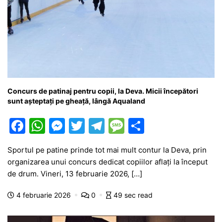
Concurs de patinaj pentru copii, la Deva. Micii începători
sunt așteptați pe gheață, lângă Aqualand
F
W
M
T
T
M
P
a
h
e
w
el
e
ar
Sportul pe patine prinde tot mai mult contur la Deva, prin
c
at
s
itt
e
s
ta
organizarea unui concurs dedicat copiilor aflați la început
e
s
s
er
gr
s
je
de drum. Vineri, 13 februarie 2026, […]
b
A
e
a
a
a
4 februarie 2026
0
49 sec read
o
p
n
m
g
z
o
p
g
e
ă