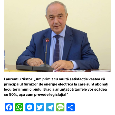
Laurențiu Nistor: „Am primit cu multă satisfacție vestea că
principalul furnizor de energie electrică la care sunt abonați
locuitorii municipiului Brad a anunțat că tarifele vor scădea
cu 50%, așa cum prevede legislația!”
F
W
M
T
T
M
P