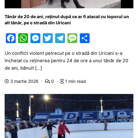
Tânăr de 20 de ani, reținut după ce ar fi atacat cu toporul un
alt tânăr, pe o stradă din Uricani
F
W
M
T
T
M
P
a
h
e
w
el
e
ar
Un conflict violent petrecut pe o stradă din Uricani s-a
c
at
s
itt
e
s
ta
încheiat cu reținerea pentru 24 de ore a unui tânăr de 20
e
s
s
er
gr
s
je
de ani, bănuit […]
b
A
e
a
a
a
3 martie 2026
0
1 min read
o
p
n
m
g
z
o
p
g
e
ă
k
er