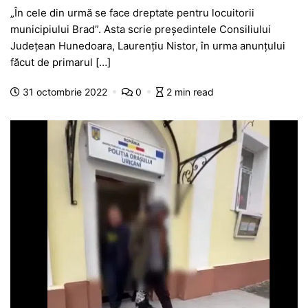
a
h
e
w
el
e
ar
„În cele din urmă se face dreptate pentru locuitorii
c
at
s
itt
e
s
ta
municipiului Brad”. Asta scrie președintele Consiliului
e
s
s
er
gr
s
je
Județean Hunedoara, Laurențiu Nistor, în urma anunțului
b
A
e
a
a
a
făcut de primarul […]
o
p
n
m
g
z
31 octombrie 2022
0
2 min read
o
p
g
e
ă
k
er