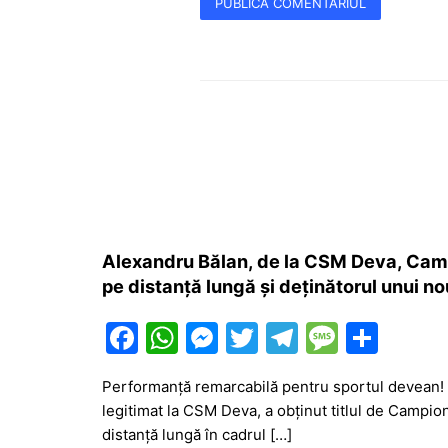
Alexandru Bălan, de la CSM Deva, Campi
pe distanță lungă și deținătorul unui no
F
W
M
T
T
M
P
a
h
e
w
el
e
ar
Performanță remarcabilă pentru sportul devean! 
c
at
s
itt
e
s
ta
legitimat la CSM Deva, a obținut titlul de Campion
e
s
s
er
gr
s
je
distanță lungă în cadrul […]