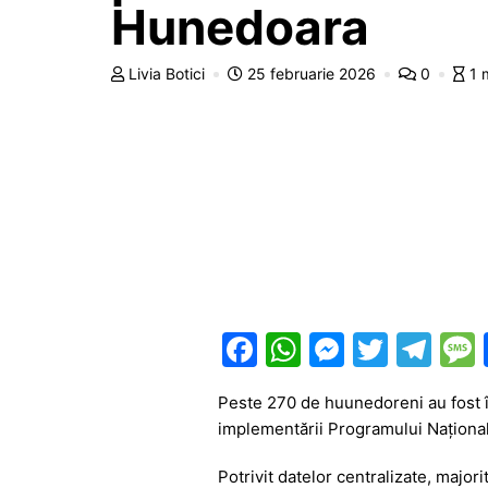
Hunedoara
Livia Botici
25 februarie 2026
0
1 
F
W
M
T
T
a
h
e
w
el
Peste 270 de huunedoreni au fost î
c
at
s
itt
e
implementării Programului Național
e
s
s
er
gr
Potrivit datelor centralizate, majo