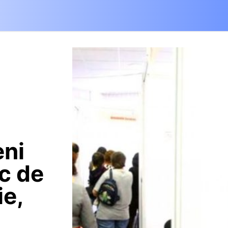
eni
oc de
ie,