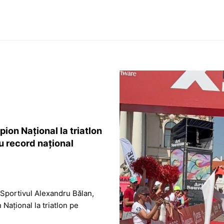
on Național la triatlon
u record național
Sportivul Alexandru Bălan,
 Național la triatlon pe