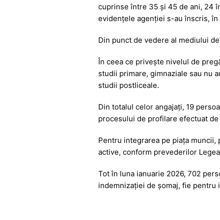
b
A
e
a
cuprinse între 35 și 45 de ani, 24 î
o
p
n
m
evidențele agenției s-au înscris, în 
o
p
g
Din punct de vedere al mediului de 
k
er
În ceea ce privește nivelul de preg
studii primare, gimnaziale sau nu au
studii postliceale.
Din totalul celor angajați, 19 pers
procesului de profilare efectuat de s
Pentru integrarea pe piața muncii,
active, conform prevederilor
Legea
Tot în luna ianuarie 2026, 702 pers
indemnizației de șomaj, fie pentru 