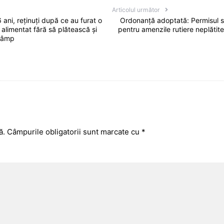
Articolul următor
 ani, reținuți după ce au furat o
Ordonanță adoptată: Permisul 
 alimentat fără să plătească și
pentru amenzile rutiere neplătite
câmp
ă.
Câmpurile obligatorii sunt marcate cu
*