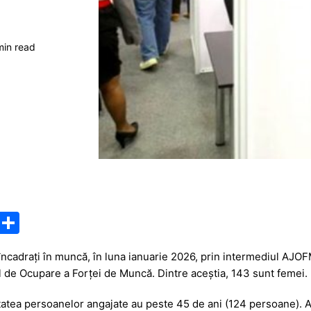
min read
M
P
e
ar
ncadrați în muncă, în luna ianuarie 2026, prin intermediul AJ
s
ta
 de Ocupare a Forței de Muncă. Dintre aceștia, 143 sunt femei.
s
je
ritatea persoanelor angajate au peste 45 de ani (124 persoane). 