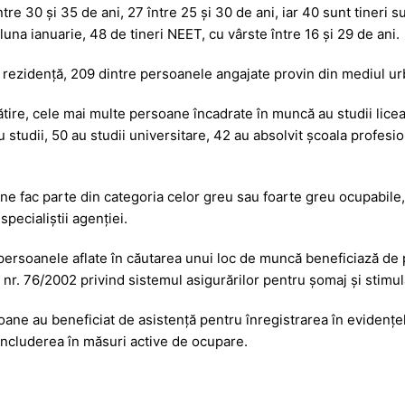
a
a
ntre 30 și 35 de ani, 27 între 25 și 30 de ani, iar 40 sunt tineri
g
z
luna ianuarie, 48 de tineri NEET, cu vârste între 16 și 29 de ani.
e
ă
rezidență, 209 dintre persoanele angajate provin din mediul urba
ătire, cele mai multe persoane încadrate în muncă au studii lice
 studii, 50 au studii universitare, 42 au absolvit școala profesio
oane fac parte din categoria celor greu sau foarte greu ocupabil
pecialiștii agenției.
 persoanele aflate în căutarea unui loc de muncă beneficiază de
 nr. 76/2002
privind sistemul asigurărilor pentru șomaj și stimu
oane au beneficiat de asistență pentru înregistrarea în evidențe
includerea în măsuri active de ocupare.