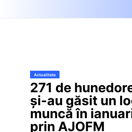
Actualitate
271 de hunedor
și-au găsit un l
muncă în ianuar
prin AJOFM