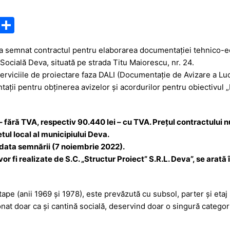
M
P
e
ar
 a semnat contractul pentru elaborarea documentației tehnico-ec
s
ta
a Socială Deva, situată pe strada Titu Maiorescu, nr. 24.
s
je
serviciile de proiectare faza DALI (Documentație de Avizare a Lucr
a
a
ații pentru obținerea avizelor și acordurilor pentru obiectivul „R
g
z
e
ă
– fără TVA, respectiv 90.440 lei – cu TVA. Prețul contractului nu
tul local al municipiului Deva.
a data semnării (7 noiembrie 2022).
vor fi realizate de S.C. „Structur Proiect” S.R.L. Deva”, se ara
ape (anii 1969 și 1978), este prevăzută cu subsol, parter și etaj ș
onat doar ca și cantină socială, deservind doar o singură categor