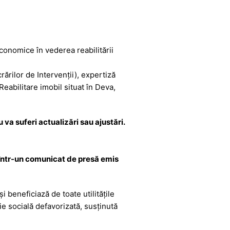
onomice în vederea reabilitării
ărilor de Intervenții), expertiză
eabilitare imobil situat în Deva,
 va suferi actualizări sau ajustări.
tă într-un comunicat de presă emis
i beneficiază de toate utilitățile
ie socială defavorizată, susținută