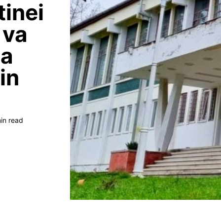
tinei
 va
ga
in
in read