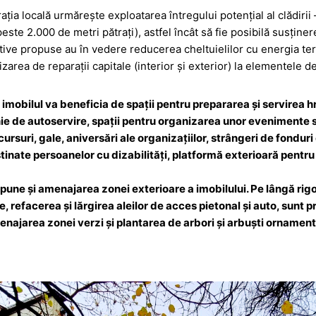
trația locală urmărește exploatarea întregului potențial al clădiri
este 2.000 de metri pătrați), astfel încât să fie posibilă susține
ctive propuse au în vedere reducerea cheltuielilor cu energia ter
zarea de reparații capitale (interior și exterior) la elementele de c
, imobilul va beneficia de spații pentru prepararea și servirea h
nie de autoservire, spații pentru organizarea unor evenimente s
rsuri, gale, aniversări ale organizaţiilor, strângeri de fonduri et
stinate persoanelor cu dizabilități, platformă exterioară pentru
upune și amenajarea zonei exterioare a imobilului. Pe lângă rigo
 refacerea şi lărgirea aleilor de acces pietonal şi auto, sunt 
najarea zonei verzi şi plantarea de arbori şi arbuşti ornamental