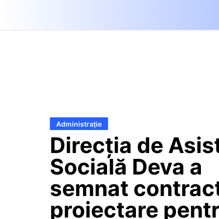
Administrație
Direcția de Asis
Socială Deva a
semnat contract
proiectare pent