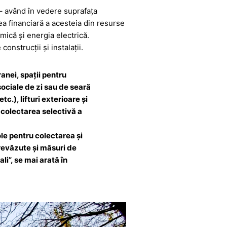
i – având în vedere suprafața
rea financiară a acesteia din resurse
mică şi energia electrică.
onstrucții și instalații.
ranei, spații pentru
ociale de zi sau de seară
c.), lifturi exterioare și
 colectarea selectivă a
le pentru colectarea şi
prevăzute şi măsuri de
i”, se mai arată în