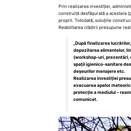
Prin realizarea investiției, adminis
construită desfășurată a acesteia (p
proprii. Totodată, soluţiile constru
Reabilitarea clădirii presupune reali
„După finalizarea lucrărilor
depozitarea alimentelor, li
(workshop-uri, prezentări, cu
spații igienico-sanitare de
deșeurilor menajere etc.
Realizarea investiției pres
evacuarea apelor meteorice,
protecţie a mediului – reame
comunicat.