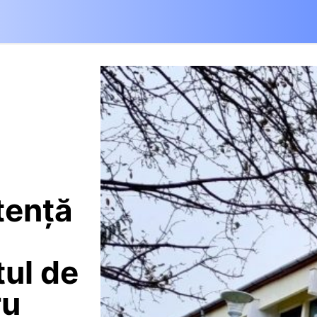
tență
ul de
ru