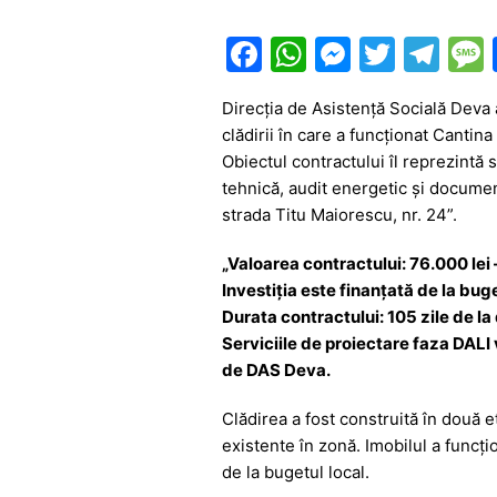
F
W
M
T
T
a
h
e
w
el
Direcția de Asistență Socială Deva
c
at
s
itt
e
clădirii în care a funcționat Cantin
e
s
s
er
gr
Obiectul contractului îl reprezintă 
b
A
e
a
tehnică, audit energetic și document
strada Titu Maiorescu, nr. 24”.
o
p
n
m
o
p
g
„Valoarea contractului: 76.000 lei 
Investiția este finanțată de la buge
k
er
Durata contractului: 105 zile de l
Serviciile de proiectare faza DALI 
de DAS Deva.
Clădirea a fost construită în două et
existente în zonă. Imobilul a funcți
de la bugetul local.