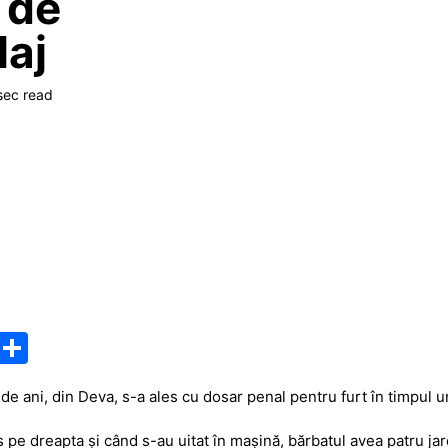
 de
laj
sec read
M
P
e
ar
e ani, din Deva, s-a ales cu dosar penal pentru furt în timpul un
s
ta
s
je
 tras pe dreapta și când s-au uitat în mașină, bărbatul avea patru j