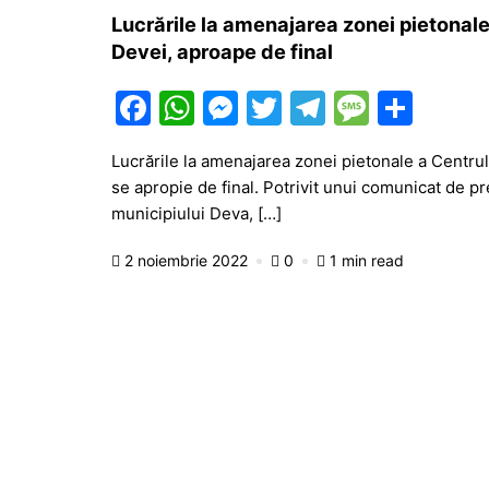
Lucrările la amenajarea zonei pietonale 
Devei, aproape de final
F
W
M
T
T
M
P
a
h
e
w
el
e
ar
Lucrările la amenajarea zonei pietonale a Centrulu
c
at
s
itt
e
s
ta
se apropie de final. Potrivit unui comunicat de p
e
s
s
er
gr
s
je
municipiului Deva, […]
b
A
e
a
a
a
2 noiembrie 2022
0
1 min read
o
p
n
m
g
z
o
p
g
e
ă
k
er