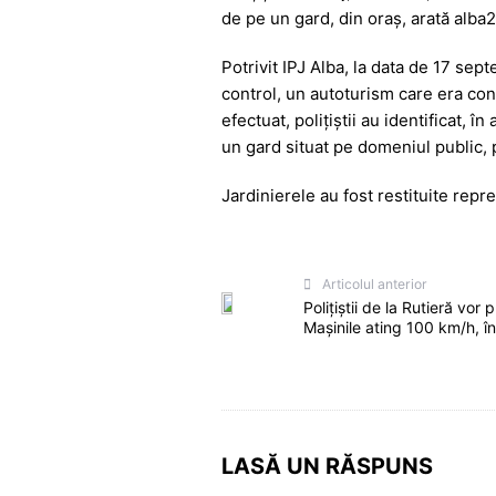
de pe un gard, din oraș, arată alba2
b
A
e
a
o
p
n
m
Potrivit IPJ Alba, la data de 17 sept
o
p
g
control, un autoturism care era con
efectuat, polițiștii au identificat, î
k
er
un gard situat pe domeniul public, p
Jardinierele au fost restituite repr
Articolul anterior
Polițiștii de la Rutieră vo
Mașinile ating 100 km/h, î
LASĂ UN RĂSPUNS