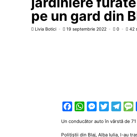
jardiniere furate
pe un gard din B
Livia Botici
19 septembrie 2022
0
42 
F
W
M
T
T
a
h
e
w
el
Un conducător auto în vârstă de 71 d
c
at
s
itt
e
e
s
s
er
gr
Polițiștii din Blaj, Alba Iulia, l-au