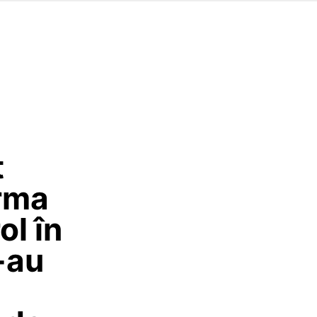
t
urma
ol în
i-au