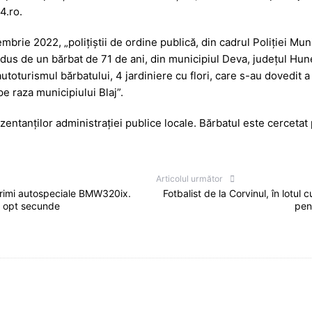
4.ro.
a
a
g
z
embrie 2022, „polițiștii de ordine publică, din cadrul Poliției Muni
e
ă
dus de un bărbat de 71 de ani, din municipiul Deva, județul Hun
n autoturismul bărbatului, 4 jardiniere cu flori, care s-au dovedit 
e raza municipiului Blaj”.
ezentanților administrației publice locale. Bărbatul este cercetat 
Articolul următor
r primi autospeciale BMW320ix.
Fotbalist de la Corvinul, în lotu
n opt secunde
pent