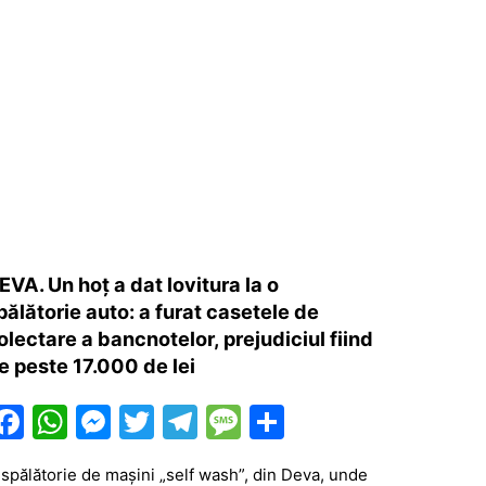
EVA. Un hoț a dat lovitura la o
pălătorie auto: a furat casetele de
olectare a bancnotelor, prejudiciul fiind
e peste 17.000 de lei
F
W
M
T
T
M
P
a
h
e
w
el
e
ar
 spălătorie de mașini „self wash”, din Deva, unde