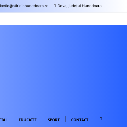
actie@stiridinhunedoara.ro
Deva, județul Hunedoara
CIAL
EDUCAȚIE
SPORT
CONTACT