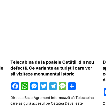
Telecabina de la poalele Cetății, din nou
D
de
defectă. Ce variante au turiștii care vor
s
să viziteze monumentul istoric
c
d
F
W
M
T
T
M
P
a
h
e
w
el
e
ar
Direcția Baze Agrement informează că Telecabina
c
at
s
itt
e
s
ta
care asigură accesul pe Cetatea Devei este
O