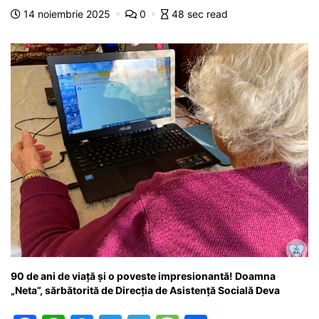
b
A
e
a
a
a
14 noiembrie 2025
0
48 sec read
o
p
n
m
g
z
o
p
g
e
ă
k
er
90 de ani de viață şi o poveste impresionantă! Doamna
„Neta”, sărbătorită de Direcția de Asistență Socială Deva