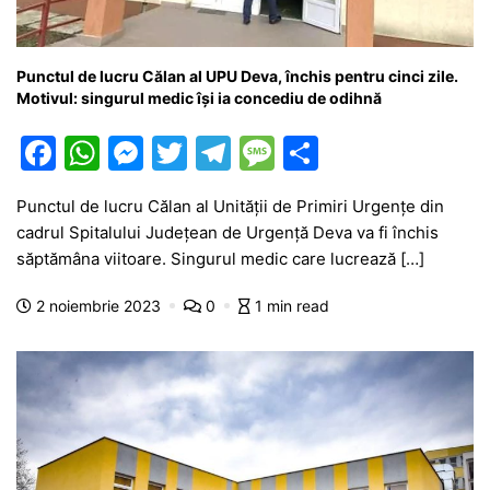
Punctul de lucru Călan al UPU Deva, închis pentru cinci zile.
Motivul: singurul medic își ia concediu de odihnă
F
W
M
T
T
M
P
a
h
e
w
el
e
ar
Punctul de lucru Călan al Unității de Primiri Urgențe din
c
at
s
itt
e
s
ta
cadrul Spitalului Județean de Urgență Deva va fi închis
e
s
s
er
gr
s
je
săptămâna viitoare. Singurul medic care lucrează […]
b
A
e
a
a
a
2 noiembrie 2023
0
1 min read
o
p
n
m
g
z
o
p
g
e
ă
k
er