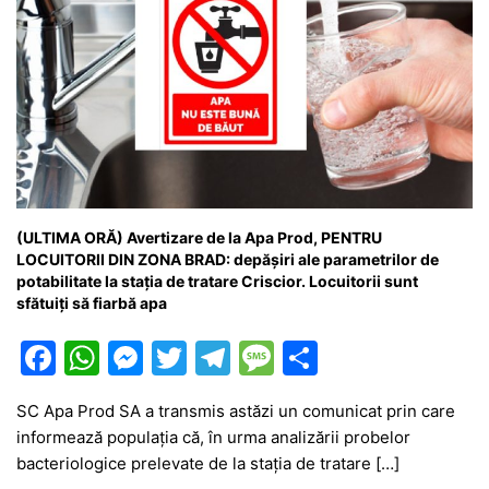
(ULTIMA ORĂ) Avertizare de la Apa Prod, PENTRU
LOCUITORII DIN ZONA BRAD: depășiri ale parametrilor de
potabilitate la stația de tratare Criscior. Locuitorii sunt
sfătuiți să fiarbă apa
F
W
M
T
T
M
P
a
h
e
w
el
e
ar
SC Apa Prod SA a transmis astăzi un comunicat prin care
c
at
s
itt
e
s
ta
informează populația că, în urma analizării probelor
e
s
s
er
gr
s
je
bacteriologice prelevate de la stația de tratare […]