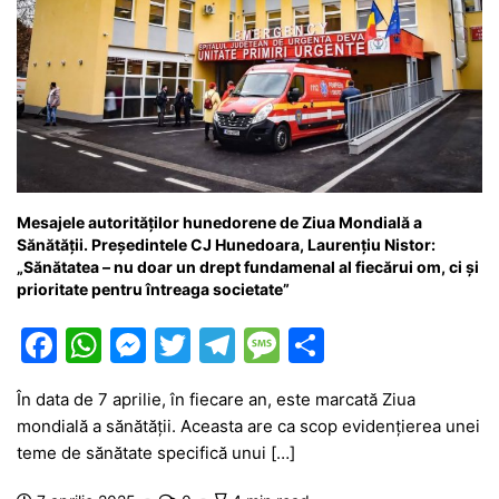
Mesajele autorităților hunedorene de Ziua Mondială a
Sănătății. Președintele CJ Hunedoara, Laurențiu Nistor:
„Sănătatea – nu doar un drept fundamenal al fiecărui om, ci și
prioritate pentru întreaga societate”
F
W
M
T
T
M
P
a
h
e
w
el
e
ar
În data de 7 aprilie, în fiecare an, este marcată Ziua
c
at
s
itt
e
s
ta
mondială a sănătăţii. Aceasta are ca scop evidenţierea unei
e
s
s
er
gr
s
je
teme de sănătate specifică unui […]
b
A
e
a
a
a