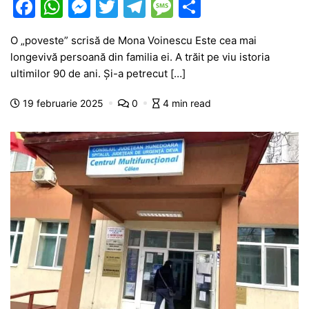
F
W
M
T
T
M
P
a
h
e
w
el
e
ar
O „poveste” scrisă de Mona Voinescu Este cea mai
c
at
s
itt
e
s
ta
longevivă persoană din familia ei. A trăit pe viu istoria
e
s
s
er
gr
s
je
ultimilor 90 de ani. Şi-a petrecut […]
b
A
e
a
a
a
19 februarie 2025
0
4 min read
o
p
n
m
g
z
o
p
g
e
ă
k
er