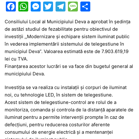
F
W
M
T
T
M
P
a
h
e
w
el
e
ar
Consiliului Local al Municipiului Deva a aprobat în ședința
c
at
s
itt
e
s
ta
de astăzi studiul de fezabilitate pentru obiectivul de
e
s
s
er
gr
s
je
investiții ,,Modernizare și echipare sistem iluminat public
b
A
e
a
a
a
în vederea implementării sistemului de telegestiune în
municipiul Deva”. Valoarea estimată este de 7.903.619,19
o
p
n
m
g
z
lei cu TVA.
o
p
g
e
ă
Finanțarea acestor lucrări se va face din bugetul general al
k
er
municipiului Deva.
Investiția se va realiza cu instalații și corpuri de iluminat
noi, cu tehnologie LED, în sistem de telegestiune.
Acest sistem de telegestiune-control are rolul de a
monitoriza, comanda și controla de la distanță aparatele de
iluminat pentru a permite intervenții prompte în caz de
defecțiuni, pentru reducerea costurilor aferente
consumului de energie electrică și a mentenanței