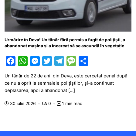
Urmărire în Deva! Un tânăr fără permis a fugit de polițiști, a
abandonat mașina și a încercat să se ascundă în vegetație
F
W
M
T
T
M
P
a
h
e
w
el
e
ar
Un tânăr de 22 de ani, din Deva, este cercetat penal după
c
at
s
itt
e
s
ta
ce nu a oprit la semnalele polițiștilor, și-a continuat
e
s
s
er
gr
s
je
deplasarea, apoi a abandonat […]
b
A
e
a
a
a
30 iulie 2026
0
1 min read
o
p
n
m
g
z
o
p
g
e
ă
k
er