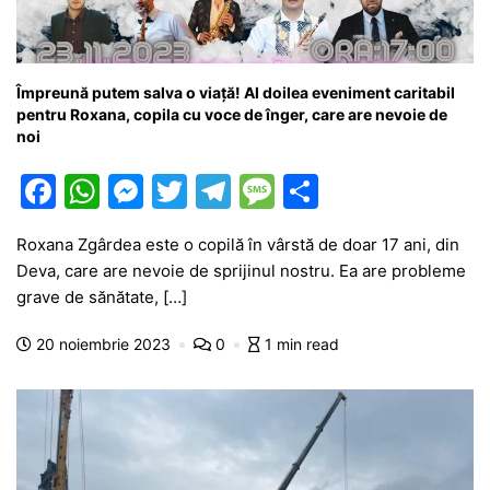
Împreună putem salva o viață! Al doilea eveniment caritabil
pentru Roxana, copila cu voce de înger, care are nevoie de
noi
F
W
M
T
T
M
P
a
h
e
w
el
e
ar
Roxana Zgârdea este o copilă în vârstă de doar 17 ani, din
c
at
s
itt
e
s
ta
Deva, care are nevoie de sprijinul nostru. Ea are probleme
e
s
s
er
gr
s
je
grave de sănătate, […]
b
A
e
a
a
a
20 noiembrie 2023
0
1 min read
o
p
n
m
g
z
o
p
g
e
ă
k
er