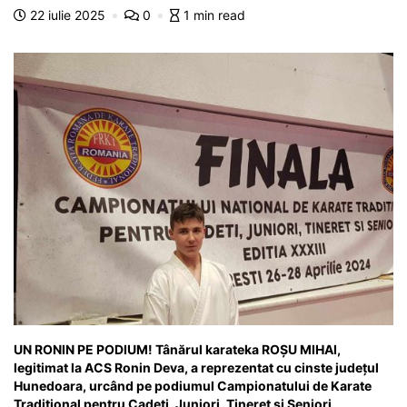
b
A
e
a
a
a
22 iulie 2025
0
1 min read
o
p
n
m
g
z
o
p
g
e
ă
k
er
UN RONIN PE PODIUM! Tânărul karateka ROȘU MIHAI,
legitimat la ACS Ronin Deva, a reprezentat cu cinste județul
Hunedoara, urcând pe podiumul Campionatului de Karate
Tradițional pentru Cadeți, Juniori, Tineret și Seniori