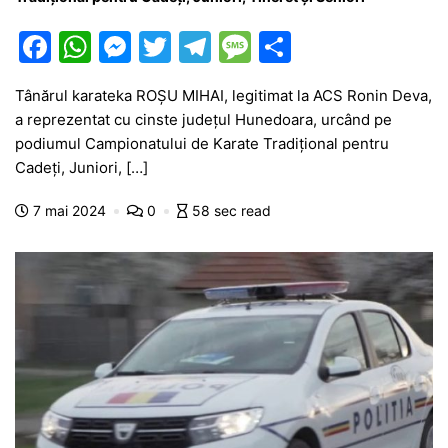
F
W
M
T
T
M
P
a
h
e
w
el
e
ar
Tânărul karateka ROȘU MIHAI, legitimat la ACS Ronin Deva,
c
at
s
itt
e
s
ta
a reprezentat cu cinste județul Hunedoara, urcând pe
e
s
s
er
gr
s
je
podiumul Campionatului de Karate Tradițional pentru
b
A
e
a
a
a
Cadeți, Juniori, […]
o
p
n
m
g
z
7 mai 2024
0
58 sec read
o
p
g
e
ă
k
er