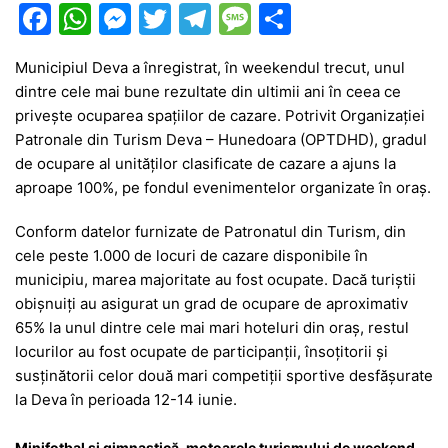
F
W
M
T
T
M
P
a
h
e
w
el
e
ar
Municipiul Deva a înregistrat, în weekendul trecut, unul
c
at
s
itt
e
s
ta
dintre cele mai bune rezultate din ultimii ani în ceea ce
e
s
s
er
gr
s
je
privește ocuparea spațiilor de cazare. Potrivit Organizației
b
A
e
a
a
a
Patronale din Turism Deva – Hunedoara (OPTDHD), gradul
de ocupare al unităților clasificate de cazare a ajuns la
o
p
n
m
g
z
aproape 100%, pe fondul evenimentelor organizate în oraș.
o
p
g
e
ă
Conform datelor furnizate de Patronatul din Turism, din
k
er
cele peste 1.000 de locuri de cazare disponibile în
municipiu, marea majoritate au fost ocupate. Dacă turiștii
obișnuiți au asigurat un grad de ocupare de aproximativ
65% la unul dintre cele mai mari hoteluri din oraș, restul
locurilor au fost ocupate de participanții, însoțitorii și
susținătorii celor două mari competiții sportive desfășurate
la Deva în perioada 12-14 iunie.
Minifotbal și gimnastică, motoarele turismului de weekend