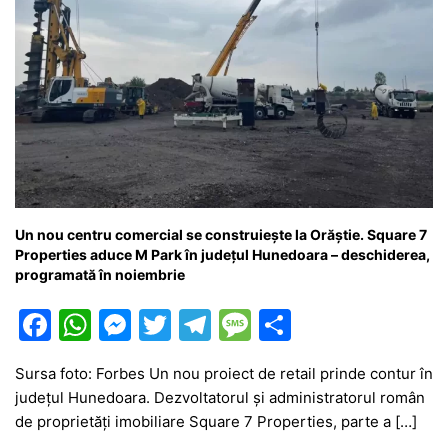
Un nou centru comercial se construiește la Orăștie. Square 7
Properties aduce M Park în județul Hunedoara – deschiderea,
programată în noiembrie
F
W
M
T
T
M
P
a
h
e
w
el
e
ar
Sursa foto: Forbes Un nou proiect de retail prinde contur în
c
at
s
itt
e
s
ta
județul Hunedoara. Dezvoltatorul și administratorul român
e
s
s
er
gr
s
je
de proprietăți imobiliare Square 7 Properties, parte a […]