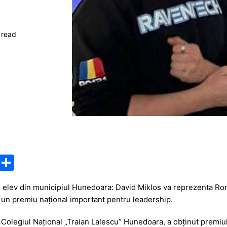
 read
M
P
e
ar
 elev din municipiul Hunedoara:
David Miklos
va reprezenta Rom
s
ta
 un premiu național important pentru leadership.
s
je
a
Colegiul Național „Traian Lalescu” Hunedoara
, a obținut premiu