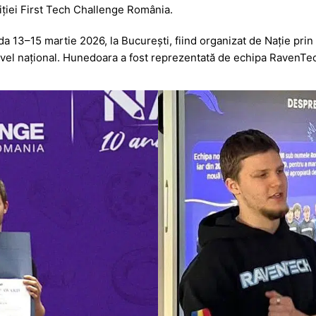
a
a
iției First Tech Challenge România.
g
z
e
ă
a 13–15 martie 2026, la București, fiind organizat de
Nație prin
ivel național. Hunedoara a fost reprezentată de echipa RavenTec