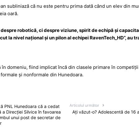
n subliniază că nu este pentru prima dată când un elev din muni
eia oară.
espre robotică, ci despre viziune, spirit de echipă și capacitate
cut la nivel național și un pilon al echipei RavenTech_HD”, au t
în domeniu, fiind implicat încă din clasele primare în competiții 
ei formale și nonformale din Hunedoara.
Articolul următor
uză PNL Hunedoara că a cedat
a Direcției Silvice în favoarea
Ați văzut-o? Adolescentă de 16 a
himbul unui post de secretar de
r