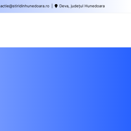
actie@stiridinhunedoara.ro
Deva, județul Hunedoara