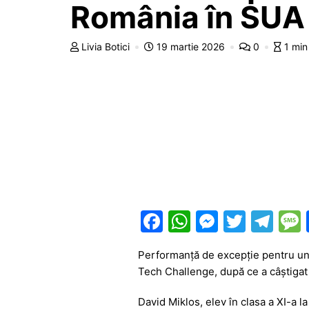
România în SUA
Livia Botici
19 martie 2026
0
1 min
F
W
M
T
T
a
h
e
w
el
Performanță de excepție pentru un
c
at
s
itt
e
Tech Challenge, după ce a câștigat
e
s
s
er
gr
David Miklos
, elev în clasa a XI-a l