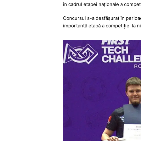
b
A
e
a
în cadrul etapei naționale a compet
o
p
n
m
o
p
g
Concursul s-a desfășurat în perioad
importantă etapă a competiției la n
k
er