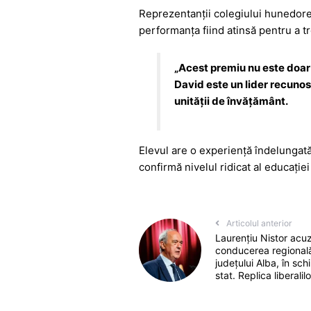
Reprezentanții colegiului hunedorea
performanța fiind atinsă pentru a tr
„Acest premiu nu este doar d
David este un lider recunos
unității de învățământ.
Elevul are o experiență îndelungată 
confirmă nivelul ridicat al educați
Articolul anterior
Laurențiu Nistor ac
conducerea regională 
județului Alba, în sc
stat. Replica liberalilo