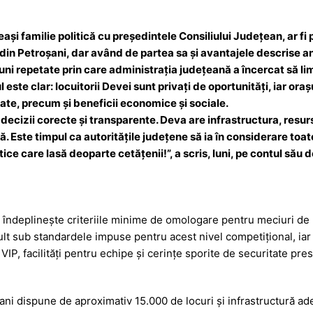
eași familie politică cu președintele Consiliului Județean, ar fi
l din Petroșani, dar având de partea sa și avantajele descrise ant
iuni repetate prin care administrația județeană a încercat să l
l este clar: locuitorii Devei sunt privați de oportunități, iar or
litate, precum și beneficii economice și sociale.
ecizii corecte și transparente. Deva are infrastructura, resur
. Este timpul ca autoritățile județene să ia în considerare toat
ice care lasă deoparte cetățenii!”, a scris, luni, pe contul său 
nu îndeplinește criteriile minime de omologare pentru meciuri de 
lt sub standardele impuse pentru acest nivel competițional, iar
VIP, facilități pentru echipe și cerințe sporite de securitate pre
șani dispune de aproximativ 15.000 de locuri și infrastructură 