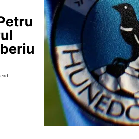
Petru
ul
iberiu
read