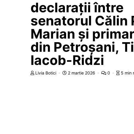
declarații între
senatorul Călin 
Marian și primar
din Petroșani, T
Iacob-Ridzi
Livia Botici
2 martie 2026
0
5 min 