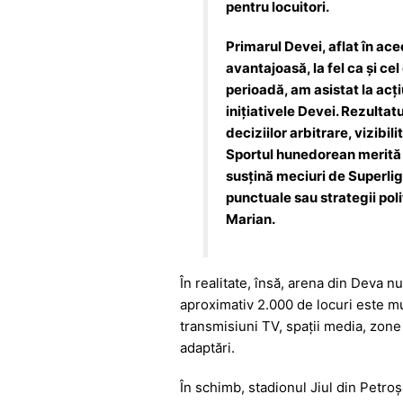
pentru locuitori.
Primarul Devei, aflat în ace
avantajoasă, la fel ca și ce
perioadă, am asistat la acț
inițiativele Devei. Rezultatu
deciziilor arbitrare, vizibi
Sportul hunedorean merită d
susțină meciuri de Superligă
punctuale sau strategii polit
Marian.
În realitate, însă, arena din Deva 
aproximativ 2.000 de locuri este mu
transmisiuni TV, spații media, zone 
adaptări.
În schimb, stadionul Jiul din Petro