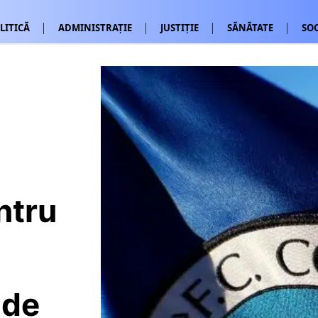
LITICĂ
ADMINISTRAȚIE
JUSTIȚIE
SĂNĂTATE
SOC
ntru
 de