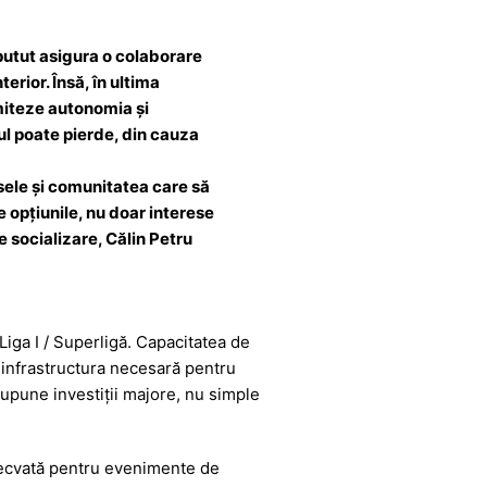
 putut asigura o colaborare
erior. Însă, în ultima
imiteze autonomia și
așul poate pierde, din cauza
sele și comunitatea care să
e opțiunile, nu doar interese
de socializare, Călin Petru
Liga I / Superligă. Capacitatea de
 infrastructura necesară pentru
supune investiții majore, nu simple
adecvată pentru evenimente de