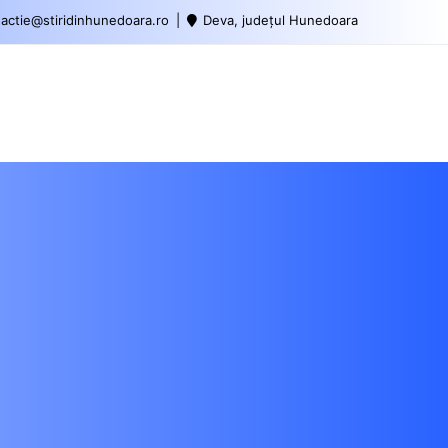
actie@stiridinhunedoara.ro
Deva, județul Hunedoara