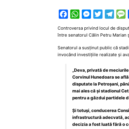
F
W
M
T
T
a
h
e
w
el
Controversa privind locul de dispu
c
at
s
itt
e
între senatorul
Călin Petru Marian
ș
e
s
s
er
gr
Senatorul a susținut public că stad
b
A
e
a
invocând investițiile realizate și av
o
p
n
m
o
p
g
„Deva, privată de meciurile
k
er
Corvinul Hunedoara se află 
disputate la Petroșani, pân
mai ales că și stadionul Cet
pentru a găzdui partidele d
Și totuși, conducerea Consi
infrastructură adecvată, acc
decizia a fost luată fără o c