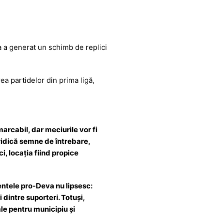
a
a generat un schimb de replici
ea partidelor din prima ligă,
arcabil, dar meciurile vor fi
 ridică semne de întrebare,
i, locația fiind propice
entele pro-Deva nu lipsesc:
 dintre suporteri. Totuși,
eale pentru municipiu și