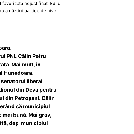
favorizată nejustificat. Edilul
tru a găzdui partide de nivel
oara.
rul PNL Călin Petru
ată. Mai mult, în
nul Hunedoara.
 senatorul liberal
adionul din Deva pentru
l din Petroșani. Călin
gerând că municipiul
ie mai bună. Mai grav,
ită, deși municipiul