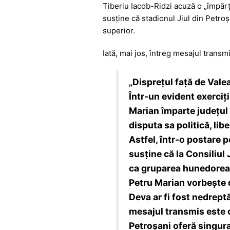
Tiberiu Iacob-Ridzi acuză o „împărțir
susține că stadionul Jiul din Petroș
superior.
Iată, mai jos, întreg mesajul transm
„Disprețul față de Valea
Într-un evident exerciț
Marian împarte județul î
disputa sa politică, li
Astfel, într-o postare 
susține că la Consiliul
ca gruparea hunedoreană
Petru Marian vorbește d
Deva ar fi fost nedreptă
mesajul transmis este c
Petroșani oferă singura