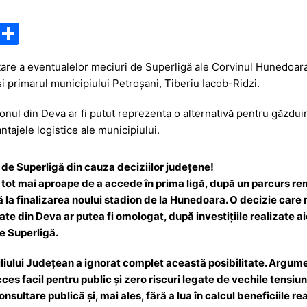
M
P
e
ar
tare a eventualelor meciuri de Superligă ale
Corvinul Hunedoar
s
ta
i primarul municipiului
Petroșani
,
Tiberiu Iacob-Ridzi
.
s
je
ionul din
Deva
ar fi putut reprezenta o alternativă pentru găzduir
a
a
antajele logistice ale municipiului.
g
z
e
ă
 de Superligă din cauza deciziilor județene!
tot mai aproape de a accede în prima ligă, după un parcurs rem
ă la finalizarea noului stadion de la Hunedoara. O decizie care
ate din Deva ar putea fi omologat, după investițiile realizate aic
e Superligă.
liului Județean a ignorat complet această posibilitate. Argum
es facil pentru public și zero riscuri legate de vechile tensiuni
onsultare publică și, mai ales, fără a lua în calcul beneficiile r