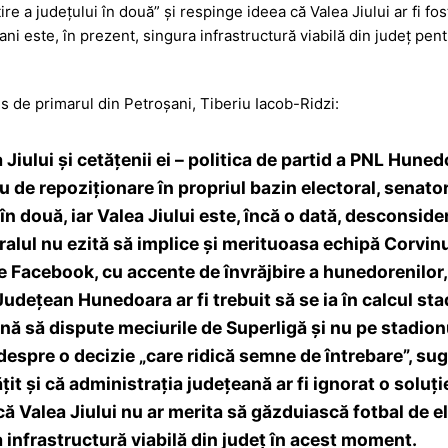
e a județului în două” și respinge ideea că Valea Jiului ar fi fost 
ani este, în prezent, singura infrastructură viabilă din județ pen
is de primarul din Petroșani, Tiberiu Iacob-Ridzi:
 Jiului și cetățenii ei – politica de partid a PNL Huned
iu de repoziționare în propriul bazin electoral, senato
n două, iar Valea Jiului este, încă o dată, desconsider
beralul nu ezită să implice și merituoasa echipă Corvi
pe Facebook, cu accente de învrăjbire a hunedorenilor,
 Județean Hunedoara ar fi trebuit să se ia în calcul st
 să dispute meciurile de Superligă și nu pe stadionu
espre o decizie „care ridică semne de întrebare”, su
țit și că administrația județeană ar fi ignorat o soluț
ă Valea Jiului nu ar merita să găzduiască fotbal de el
 infrastructură viabilă din județ în acest moment.