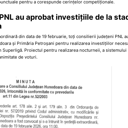
punctuale pentru a corespunde cerințelor competiționale.
 PNL au aprobat investițiile de la sta
a
aordinară din data de 19 februarie, toți consilierii județeni PNL 
oara și Primăria Petroșani pentru realizarea investițiilor neces
n Superligă. Proiectul pentru realizarea nocturneii, a sistemului 
animitate de voturi.