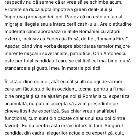
respectiv nu dă semne că ar vrea să se schimbe acum.
Promite să ducă lupta împotriva green deal-ului și
împotriva propagandei lgbt. Pariez că nu este un fan al
migrației ilegale sau a interzicerii cash-ului. Are o atitudine
moderată când abordează relațiile României cu actorii
externi, inclusiv cu Federația Rusă, de tip „Romania First”.
Așadar, când vine vorba despre abordarea temelor majore
inerente mișcării suveraniste, patriotice, Crin Antonescu
este per total candidatul care se califică cel mai bine, după
standardele și gustul meu în materie politică.
În altă ordine de idei, atât eu cât și alți colegi de-ai mei
care am făcut studiile în occident, tocmai pentru a fi mai
bine pregătiți să ne ajutăm pe noi și România cu expertiza
acumulată, nu putem accepta să avem președinte pe
cineva lipsit de expertiză. Sau chiar vreun analfabet
funcțional, cum sunt din păcate chiar unul sau doi dintre
favoriți. Eu nu pentru asta m-am întors în țară. Singurul
candidat din cadrul alegerilor actuale cu expertiză, cult,