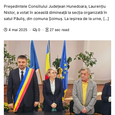
a
h
e
w
el
e
ar
Președintele Consiliului Județean Hunedoara, Laurențiu
c
at
s
itt
e
s
ta
Nistor, a votat în această dimineață la secția organizată în
e
s
s
er
gr
s
je
satul Păuliș, din comuna Șoimuș. La ieșirea de la urne, […]
b
A
e
a
a
a
4 mai 2025
0
27 sec read
o
p
n
m
g
z
o
p
g
e
ă
k
er