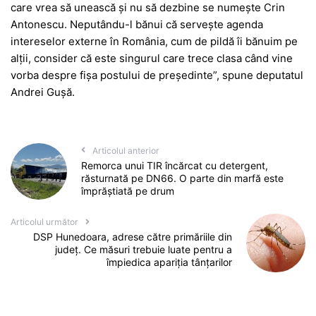
care vrea să unească și nu să dezbine se numește Crin
Antonescu. Neputându-l bănui că servește agenda
intereselor externe în România, cum de pildă îi bănuim pe
alții, consider că este singurul care trece clasa când vine
vorba despre fișa postului de președinte”, spune deputatul
Andrei Gușă.
Articolul anterior
Remorca unui TIR încărcat cu detergent,
răsturnată pe DN66. O parte din marfă este
împrăștiată pe drum
Articolul următor
DSP Hunedoara, adrese către primăriile din
județ. Ce măsuri trebuie luate pentru a
împiedica apariția tânțarilor