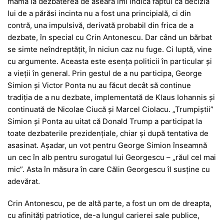
mama la dezbaterea de aseară îmi indică faptul că decizia
lui de a părăsi incinta nu a fost una principială, ci din
contră, una impulsivă, derivată probabil din frica de a
dezbate, în special cu Crin Antonescu. Dar când un bărbat
se simte neîndreptățit, în niciun caz nu fuge. Ci luptă, vine
cu argumente. Aceasta este esența politicii în particular și
a vieții în general. Prin gestul de a nu participa, George
Simion și Victor Ponta nu au făcut decât să continue
tradiția de a nu dezbate, implementată de Klaus Iohannis și
continuată de Nicolae Ciucă și Marcel Ciolacu. „Trumpiștii”
Simion și Ponta au uitat că Donald Trump a participat la
toate dezbaterile prezidențiale, chiar și după tentativa de
asasinat. Așadar, un vot pentru George Simion înseamnă
un cec în alb pentru surogatul lui Georgescu – „răul cel mai
mic”. Asta în măsura în care Călin Georgescu îl susține cu
adevărat.
Crin Antonescu, pe de altă parte, a fost un om de dreapta,
cu afinități patriotice, de-a lungul carierei sale publice,