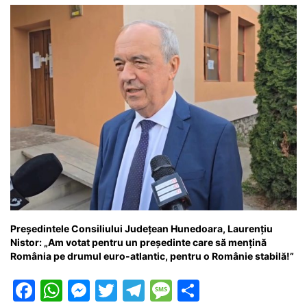
Președintele Consiliului Județean Hunedoara, Laurențiu
Nistor: „Am votat pentru un președinte care să mențină
România pe drumul euro-atlantic, pentru o Românie stabilă!”
F
W
M
T
T
M
P