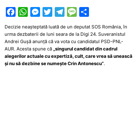
F
W
M
T
T
M
P
a
h
e
w
el
e
ar
Decizie neașteptată luată de un deputat SOS România, în
c
at
s
itt
e
s
ta
urma dezbaterii de luni seara de la Digi 24. Suveranistul
e
s
s
er
gr
s
je
Andrei Gușă anunță că va vota cu candidatul PSD-PNL-
b
A
e
a
a
a
AUR. Acesta spune că
„singurul candidat din cadrul
alegerilor actuale cu expertiză, cult, care vrea să unească
o
p
n
m
g
z
și nu să dezbine se numește Crin Antonescu”
.
o
p
g
e
ă
k
er