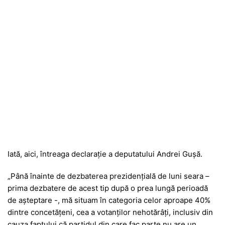
Iată, aici, întreaga declarație a deputatului Andrei Gușă.
„Până înainte de dezbaterea prezidențială de luni seara –
prima dezbatere de acest tip după o prea lungă perioadă
de așteptare -, mă situam în categoria celor aproape 40%
dintre concetățeni, cea a votanților nehotărâți, inclusiv din
cauza faptului că partidul din care fac parte nu are un