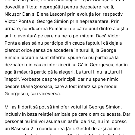
dovedit a fi total nepregătiți pentru dezbatere reală,
Nicușor Dan și Elena Lasconi prin evoluția lor, respectiv
Victor Ponta și George Simion prin neprezentare. Prin
urmare, conducerea României de către unul dintre aceștia
ar fi o aventură pe care nu ne-o permitem. Dacă Victor
Ponta a ales să nu participe din cauza faptului că deja a
pierdut orice șansă de accedere în turul II, la George
Simion lucrurile sunt diferite: spune că nu participă la
dezbateri din cauza interzicerii lui Călin Georgescu, dar în
egală măsură participă la alegeri. La turul I, nu la „turul II
înapoi”. Vorbește despre principii, dar nu spune nimic
despre Diana Șoșoacă, care a fost interzisă pe model
Georgescu, sau viceversa.
Mi-aș fi dorit să pot să îmi ofer votul lui George Simion,
inclusiv în baza relației amicale pe care o am cu acesta. Dar
personal nu îmi voi asuma un astfel de risc, nu îmi doresc
un Băsescu 2 la conducerea țării. Gestul de a-și aduce