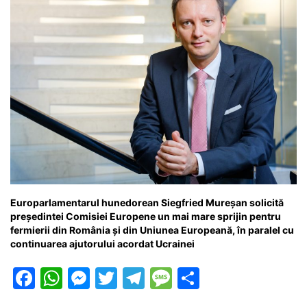
k
er
Europarlamentarul hunedorean Siegfried Mureșan solicită
preşedintei Comisiei Europene un mai mare sprijin pentru
fermierii din România şi din Uniunea Europeană, în paralel cu
continuarea ajutorului acordat Ucrainei
F
W
M
T
T
M
P
a
h
e
w
el
e
ar