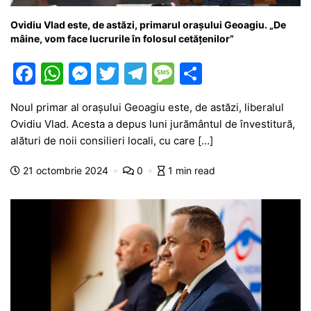
Ovidiu Vlad este, de astăzi, primarul orașului Geoagiu. „De
mâine, vom face lucrurile în folosul cetățenilor”
F
W
M
T
T
M
P
a
h
e
w
el
e
ar
Noul primar al orașului Geoagiu este, de astăzi, liberalul
c
at
s
itt
e
s
ta
Ovidiu Vlad. Acesta a depus luni jurământul de învestitură,
e
s
s
er
gr
s
je
alături de noii consilieri locali, cu care […]
b
A
e
a
a
a
21 octombrie 2024
0
1 min read
o
p
n
m
g
z
o
p
g
e
ă
k
er