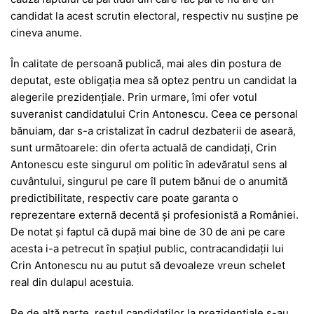
candidat la acest scrutin electoral, respectiv nu susține pe
cineva anume.
În calitate de persoană publică, mai ales din postura de
deputat, este obligația mea să optez pentru un candidat la
alegerile prezidențiale. Prin urmare, îmi ofer votul
suveranist candidatului Crin Antonescu. Ceea ce personal
bănuiam, dar s-a cristalizat în cadrul dezbaterii de aseară,
sunt următoarele: din oferta actuală de candidați, Crin
Antonescu este singurul om politic în adevăratul sens al
cuvântului, singurul pe care îl putem bănui de o anumită
predictibilitate, respectiv care poate garanta o
reprezentare externă decentă și profesionistă a României.
De notat și faptul că după mai bine de 30 de ani pe care
acesta i-a petrecut în spațiul public, contracandidații lui
Crin Antonescu nu au putut să devoaleze vreun schelet
real din dulapul acestuia.
Pe de altă parte, restul candidaților la prezidențiale s-au