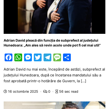
Adrian David pleacă din funcția de subprefect al județului
Hunedoara: „Am ales să revin acolo unde pot fi cel mai util”
F
W
M
T
T
M
P
a
h
e
w
el
e
ar
Adrian David nu mai este, începând de astăzi, subprefect al
c
at
s
itt
e
s
ta
județului Hunedoara, după ce încetarea mandatului său a
e
s
s
er
gr
s
je
fost aprobată printr-o hotărâre de Guvern, la […]
b
A
e
a
a
a
16 octombrie 2025
0
56 sec read
o
p
n
m
g
z
o
p
g
e
ă