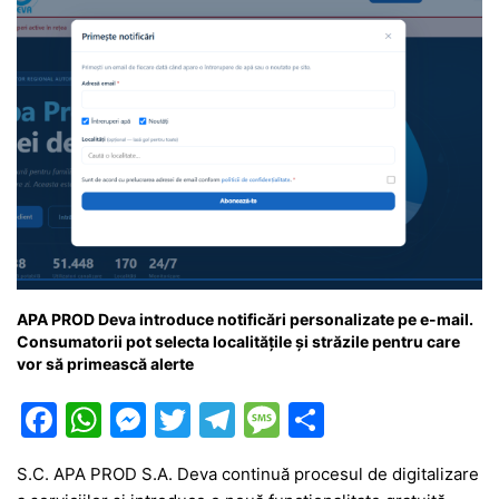
k
er
APA PROD Deva introduce notificări personalizate pe e-mail.
Consumatorii pot selecta localitățile și străzile pentru care
vor să primească alerte
F
W
M
T
T
M
P
a
h
e
w
el
e
ar
S.C. APA PROD S.A. Deva continuă procesul de digitalizare
c
at
s
itt
e
s
ta