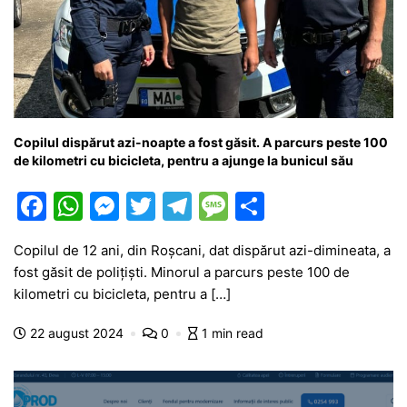
Copilul dispărut azi-noapte a fost găsit. A parcurs peste 100
de kilometri cu bicicleta, pentru a ajunge la bunicul său
F
W
M
T
T
M
P
a
h
e
w
el
e
ar
Copilul de 12 ani, din Roșcani, dat dispărut azi-dimineata, a
c
at
s
itt
e
s
ta
fost găsit de polițiști. Minorul a parcurs peste 100 de
e
s
s
er
gr
s
je
kilometri cu bicicleta, pentru a […]
b
A
e
a
a
a
22 august 2024
0
1 min read
o
p
n
m
g
z
o
p
g
e
ă