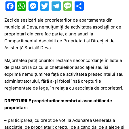
F
W
M
T
T
M
P
a
h
e
w
el
e
ar
Zeci de sesizări ale proprietarilor de apartamente din
c
at
s
itt
e
s
ta
municipiul Deva, nemulțumiți de activitatea asociațiilor de
e
s
s
er
gr
s
je
proprietari din care fac parte, ajung anual la
b
A
e
a
a
a
Compartimentul Asociații de Proprietari al Direcției de
Asistență Socială Deva.
o
p
n
m
g
z
o
p
g
e
ă
Majoritatea petiționarilor reclamă neconcordanțe în listele
de plată ori la calculul cheltuielilor asociației sau își
k
er
exprimă nemulțumirea față de activitatea președintelui sau
administratorului, fără a-și folosi însă drepturile
reglementate de lege, în relația cu asociația de proprietari.
DREPTURILE proprietarilor membri ai asociațiilor de
proprietari:
– participarea, cu drept de vot, la Adunarea Generală a
asociației de proprietari; dreptul de a candida, de a alege și