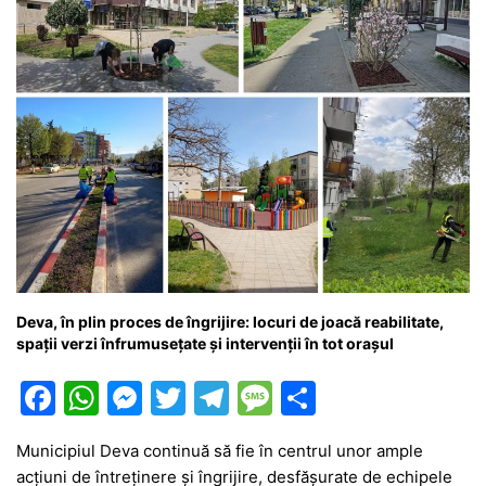
Deva, în plin proces de îngrijire: locuri de joacă reabilitate,
spații verzi înfrumusețate și intervenții în tot orașul
F
W
M
T
T
M
P
a
h
e
w
el
e
ar
Municipiul Deva continuă să fie în centrul unor ample
c
at
s
itt
e
s
ta
acțiuni de întreținere și îngrijire, desfășurate de echipele