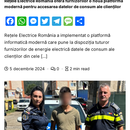
Rețele Electrice România oferă furnizorilor o nouă platformă
modernă pentru accesarea datelor de consum ale clienților
F
W
M
T
T
M
P
a
h
e
w
el
e
ar
Rețele Electrice România a implementat o platformă
c
at
s
itt
e
s
ta
informatică modernă care pune la dispoziția tuturor
e
s
s
er
gr
s
je
furnizorilor de energie electrică datele de consum ale
b
A
e
a
a
a
clienților din cele […]
o
p
n
m
g
z
5 decembrie 2024
0
2 min read
o
p
g
e
ă
k
er