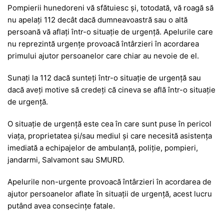
Pompierii hunedoreni vă sfătuiesc și, totodată, vă roagă să
nu apelați 112 decât dacă dumneavoastră sau o altă
persoană vă aflați într-o situație de urgență. Apelurile care
nu reprezintă urgențe provoacă întârzieri în acordarea
primului ajutor persoanelor care chiar au nevoie de el.
Sunați la 112 dacă sunteți într-o situație de urgență sau
dacă aveți motive să credeți că cineva se află într-o situație
de urgență.
O situație de urgență este cea în care sunt puse în pericol
viața, proprietatea și/sau mediul și care necesită asistența
imediată a echipajelor de ambulanță, poliție, pompieri,
jandarmi, Salvamont sau SMURD.
Apelurile non-urgente provoacă întârzieri în acordarea de
ajutor persoanelor aflate în situații de urgență, acest lucru
putând avea consecințe fatale.