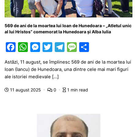
569 de ani de la moartea lui Ioan de Hunedoara – „Atletul unic
al lui Hristos” comemorat la Hunedoara și Alba Iulia
F
W
M
T
T
M
P
a
h
e
w
el
e
ar
Astăzi, 11 august, se împlinesc 569 de ani de la moartea lui
c
at
s
itt
e
s
ta
Ioan (Iancu) de Hunedoara, una dintre cele mai mari figuri
e
s
s
er
gr
s
je
ale istoriei medievale […]
b
A
e
a
a
a
11 august 2025
0
1 min read
o
p
n
m
g
z
o
p
g
e
ă
k
er