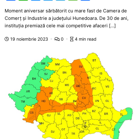
a
h
e
w
el
e
ar
Moment aniversar sărbătorit cu mare fast de Camera de
c
at
s
itt
e
s
ta
Comerț și Industrie a județului Hunedoara. De 30 de ani,
e
s
s
er
gr
s
je
instituția premiază cele mai competitive afaceri […]
b
A
e
a
a
a
19 noiembrie 2023
0
4 min read
o
p
n
m
g
z
o
p
g
e
ă
k
er