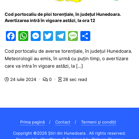
Cod portocaliu de ploi torențiale, în județul Hunedoara.
Avertizarea intră în vigoare astăzi, la ora 12
F
W
M
T
T
M
P
a
h
e
w
el
e
ar
Cod portocaliu de averse torențiale, în județul Hunedoara.
c
at
s
itt
e
s
ta
Meteorologii au emis, în urmă cu puțin timp, o avertizare
e
s
s
er
gr
s
je
care va intra în vigoare astăzi, la […]
b
A
e
a
a
a
24 iulie 2024
0
28 sec read
o
p
n
m
g
z
o
p
g
e
ă
k
er
Prima pagină
Contact
Termeni și condiții
Copyright ©2026 Știri din Hunedoara . All rights reserved.