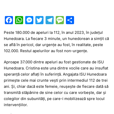
F
W
M
T
T
M
P
a
h
e
w
el
e
ar
Peste 180.000 de apeluri la 112, în anul 2023, în județul
c
at
s
itt
e
s
ta
Hunedoara. La fiecare 3 minute, un hunedorean a simțit că
e
s
s
er
gr
s
je
se află în pericol, dar urgențe au fost, în realitate, peste
b
A
e
a
a
a
102.000. Restul apelurilor au fost non-urgențe.
o
p
n
m
g
z
Aproape 37.000 dintre apeluri au fost gestionate de ISU
o
p
g
e
ă
Hunedoara. Cristina este una dintre vocile care au insuflat
speranță celor aflați în suferință. Angajata ISU Hunedoara
k
er
primește cele mai crunte vești prin intermediul 112 de trei
ani. Și, chiar dacă este femeie, reușește de fiecare dată să
transmită stăpânire de sine celor cu care vorbește, dar și
colegilor din subunități, pe care-i mobilizează spre locul
intervențiilor.