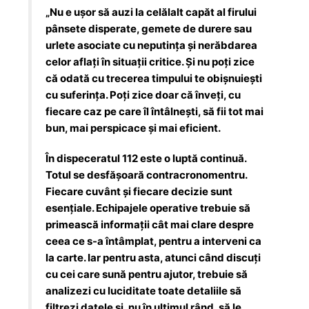
„Nu e ușor să auzi la celălalt capăt al firului
pânsete disperate, gemete de durere sau
urlete asociate cu neputința și nerăbdarea
celor aflați în situații critice. Și nu poți zice
că odată cu trecerea timpului te obișnuiești
cu suferința. Poți zice doar că înveți, cu
fiecare caz pe care îl întâlnești, să fii tot mai
bun, mai perspicace și mai eficient.
În dispeceratul 112 este o luptă continuă.
Totul se desfășoară contracronomentru.
Fiecare cuvânt și fiecare decizie sunt
esențiale. Echipajele operative trebuie să
primească informații cât mai clare despre
ceea ce s-a întâmplat, pentru a interveni ca
la carte. Iar pentru asta, atunci când discuți
cu cei care sună pentru ajutor, trebuie să
analizezi cu luciditate toate detaliile să
filtrezi datele și, nu în ultimul rând, să le