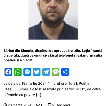
Bărbat din Simeria, dispărut de aproape trei zile. Soția îl caută
disperată, după ce omul și-a lăsat telefonul și salariul în cutia
poștală și a plecat
F
W
M
T
T
M
P
a
h
e
w
el
e
ar
La data de 19 martie 2024, în jurul orei 10:21, Poliția
c
at
s
itt
e
s
ta
Orașului Simeria a fost sesizată prin serviciul 112, de către
e
s
s
er
gr
s
je
o femeie cu privire […]
b
A
e
a
a
a
20 martie 2024
0
51 sec read