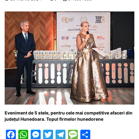
o
p
n
m
g
z
o
p
g
e
ă
k
er
Eveniment de 5 stele, pentru cele mai competitive afaceri din
județul Hunedoara. Topul firmelor hunedorene
F
W
M
T
T
M
P