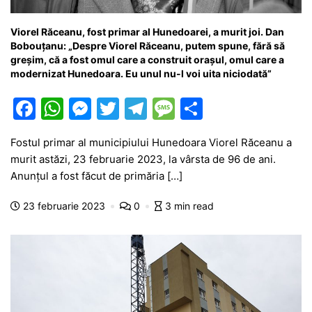
Viorel Răceanu, fost primar al Hunedoarei, a murit joi. Dan
Bobouțanu: „Despre Viorel Răceanu, putem spune, fără să
greşim, că a fost omul care a construit oraşul, omul care a
modernizat Hunedoara. Eu unul nu-l voi uita niciodată”
F
W
M
T
T
M
P
a
h
e
w
el
e
ar
Fostul primar al municipiului Hunedoara Viorel Răceanu a
c
at
s
itt
e
s
ta
murit astăzi, 23 februarie 2023, la vârsta de 96 de ani.
e
s
s
er
gr
s
je
Anunțul a fost făcut de primăria […]
b
A
e
a
a
a
23 februarie 2023
0
3 min read
o
p
n
m
g
z
o
p
g
e
ă
k
er