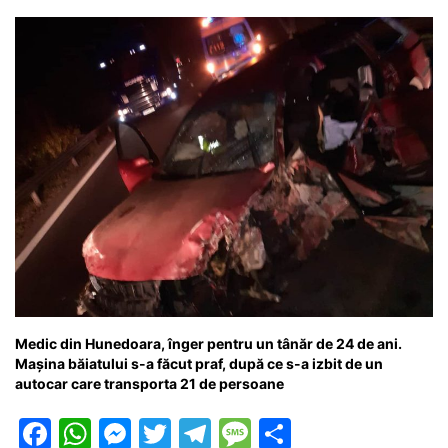
Medic din Hunedoara, înger pentru un tânăr de 24 de ani.
Mașina băiatului s-a făcut praf, după ce s-a izbit de un
autocar care transporta 21 de persoane
F
W
M
T
T
M
P