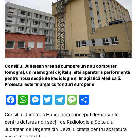
Consiliul Județean vrea să cumpere un nou computer
tomograf, un mamograf digital și altă aparatură performantă
pentru noua secție de Radiologie și Imagistică Medicală.
Proiectul este finanțat cu fonduri europene
F
W
M
T
T
M
P
a
h
e
w
el
e
ar
Consiliul Județean Hunedoara a început demersurile
c
at
s
itt
e
s
ta
pentru dotarea noii secții de Radiologie a Spitalului
e
s
s
er
gr
s
je
Județean de Urgență din Deva. Licitația pentru aparatura
necesară a fost […]