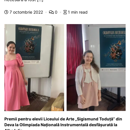
b
A
e
a
a
a
o
p
n
m
g
z
7 octombrie 2022
0
1 min read
o
p
g
e
ă
k
er
Premii pentru elevii Liceului de Arte „Sigismund Toduță” din
Deva la Olimpiada Națională Instrumentală desfășurată la