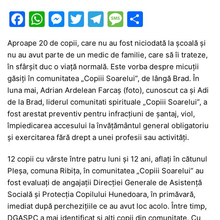
F
W
M
T
T
M
P
a
h
e
w
el
e
ar
Aproape 20 de copii, care nu au fost niciodată la școală și
c
at
s
itt
e
s
ta
nu au avut parte de un medic de familie, care să îi trateze,
e
s
s
er
gr
s
je
în sfârșit duc o viață normală. Este vorba despre micuții
b
A
e
a
a
a
găsiți în comunitatea „Copiii Soarelui”, de lângă Brad. În
luna mai, Adrian Ardelean Farcaș (foto), cunoscut ca și Adi
o
p
n
m
g
z
de la Brad, liderul comunitati spirituale „Copiii Soarelui”, a
o
p
g
e
ă
fost arestat preventiv pentru infracțiuni de șantaj, viol,
k
er
împiedicarea accesului la învățământul general obligatoriu
și exercitarea fără drept a unei profesii sau activități.
12 copii cu vârste între patru luni şi 12 ani, aflaţi în cătunul
Pleşa, comuna Ribiţa, în comunitatea „Copiii Soarelui” au
fost evaluaţi de angajaţii Direcţiei Generale de Asistenţă
Socială şi Protecţia Copilului Hunedoara, în primăvară,
imediat după perchezițiile ce au avut loc acolo. Între timp,
DGASPC a mai identificat și alți copii din comunitate. Cu