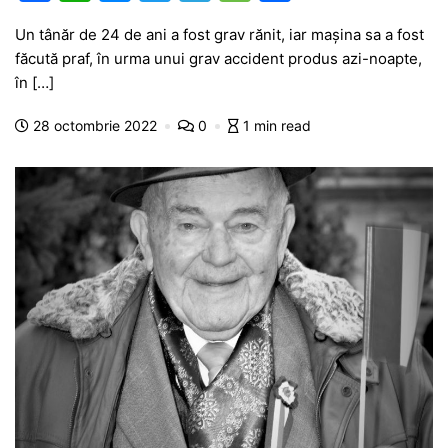
a
h
e
w
el
e
ar
Un tânăr de 24 de ani a fost grav rănit, iar mașina sa a fost
c
at
s
itt
e
s
ta
făcută praf, în urma unui grav accident produs azi-noapte,
e
s
s
er
gr
s
je
în […]
b
A
e
a
a
a
28 octombrie 2022
0
1 min read
o
p
n
m
g
z
o
p
g
e
ă
k
er