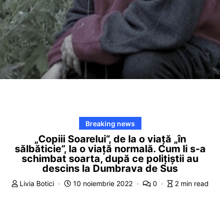
Breaking news
„Copiii Soarelui”, de la o viață „în
sălbăticie”, la o viață normală. Cum li s-a
schimbat soarta, după ce polițiștii au
descins la Dumbrava de Sus
Livia Botici
10 noiembrie 2022
0
2 min read