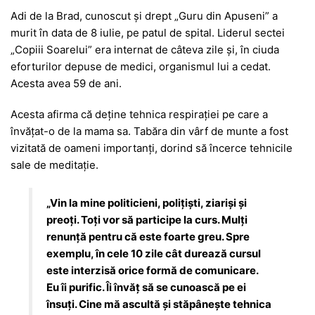
Adi de la Brad, cunoscut și drept „Guru din Apuseni” a
murit în data de 8 iulie, pe patul de spital. Liderul sectei
„Copiii Soarelui” era internat de câteva zile și, în ciuda
eforturilor depuse de medici, organismul lui a cedat.
Acesta avea 59 de ani.
Acesta afirma că deţine tehnica respiraţiei pe care a
învăţat-o de la mama sa. Tabăra din vârf de munte a fost
vizitată de oameni importanţi, dorind să încerce tehnicile
sale de meditaţie.
„Vin la mine politicieni, poliţişti, ziarişi şi
preoţi. Toţi vor să participe la curs. Mulţi
renunţă pentru că este foarte greu. Spre
exemplu, în cele 10 zile cât durează cursul
este interzisă orice formă de comunicare.
Eu îi purific. Îi învăţ să se cunoască pe ei
însuţi. Cine mă ascultă şi stăpâneşte tehnica