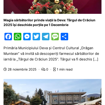
Magia sărbătorilor prinde viață la Deva: Târgul de Crăciun
2025 își deschide porțile pe 1 Decembrie
F
W
M
T
T
M
P
a
h
e
w
el
e
ar
Primăria Municipiului Deva și Centrul Cultural „Drăgan
c
at
s
itt
e
s
ta
Muntean” vă invită să descoperiți farmecul sărbătorilor de
e
s
s
er
gr
s
je
iarnă la ,,Târgul de Crăciun 2025”. Târgul va fi deschis […]
b
A
e
a
a
a
28 noiembrie 2025
0
1 min read
o
p
n
m
g
z
o
p
g
e
ă
k
er