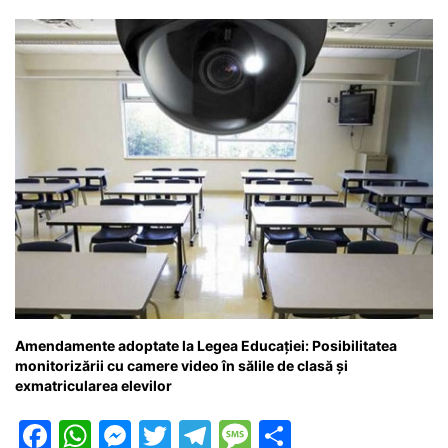
o
p
g
e
ă
k
er
Amendamente adoptate la Legea Educației: Posibilitatea
monitorizării cu camere video în sălile de clasă și
exmatricularea elevilor
F
W
M
T
T
M
P