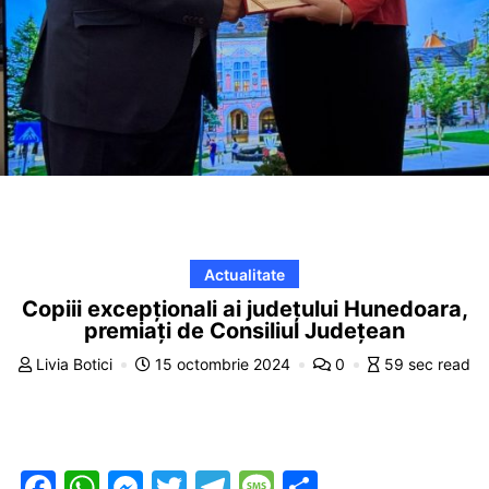
Actualitate
Copiii excepționali ai județului Hunedoara,
premiați de Consiliul Județean
Livia Botici
15 octombrie 2024
0
59 sec read
F
W
M
T
T
M
P