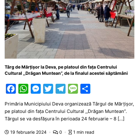
Târg de Mărțișor la Deva, pe platoul din fața Centrului
Cultural ,,Drăgan Muntean”, de la finalul acestei săptămâni
F
W
M
T
T
M
P
a
h
e
w
el
e
ar
Primăria Municipiului Deva organizează Târgul de Mărțișor,
c
at
s
itt
e
s
ta
pe platoul din fața Centrului Cultural ,,Drăgan Muntean”.
e
s
s
er
gr
s
je
Târgul se va desfășura în perioada 24 februarie – 8 […]
b
A
e
a
a
a
19 februarie 2024
0
1 min read
o
p
n
m
g
z