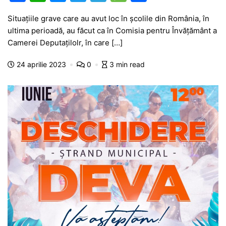
a
h
e
w
el
e
ar
Situațiile grave care au avut loc în școlile din România, în
c
at
s
itt
e
s
ta
ultima perioadă, au făcut ca în Comisia pentru Învățământ a
e
s
s
er
gr
s
je
Camerei Deputațilolr, în care […]
b
A
e
a
a
a
24 aprilie 2023
0
3 min read
o
p
n
m
g
z
o
p
g
e
ă
k
er