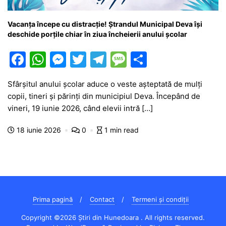
Vacanța începe cu distracție! Ștrandul Municipal Deva își
deschide porțile chiar în ziua încheierii anului școlar
F
W
M
T
T
M
P
a
h
e
w
el
e
ar
Sfârșitul anului școlar aduce o veste așteptată de mulți
c
at
s
itt
e
s
ta
copii, tineri și părinți din municipiul Deva. Începând de
e
s
s
er
gr
s
je
vineri, 19 iunie 2026, când elevii intră […]
b
A
e
a
a
a
18 iunie 2026
0
1 min read
o
p
n
m
g
z
o
p
g
e
ă
k
er
Prima pagină
Contact
Termeni și condiții
Copyright ©2026 Știri din Hunedoara . All rights reserved.