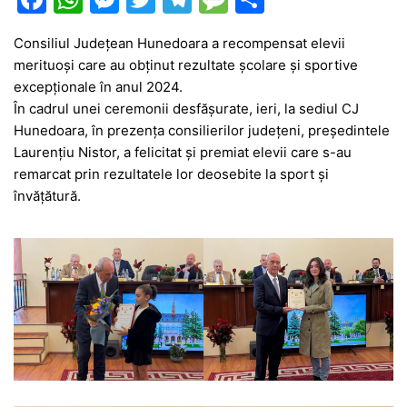
a
h
e
w
el
e
ar
Consiliul Județean Hunedoara a recompensat elevii
c
at
s
itt
e
s
ta
merituoși care au obținut rezultate școlare și sportive
e
s
s
er
gr
s
je
excepționale în anul 2024.
b
A
e
a
a
a
În cadrul unei ceremonii desfășurate, ieri, la sediul CJ
Hunedoara, în prezența consilierilor județeni, președintele
o
p
n
m
g
z
Laurențiu Nistor, a felicitat și premiat elevii care s-au
o
p
g
e
ă
remarcat prin rezultatele lor deosebite la sport și
k
er
învățătură.