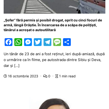
„Șofer” fără permis și posibil drogat, oprit cu cinci focuri de
armă, lângă Orăștie. În încercarea de a scăpa de polițiști,
tânărul a acroșat o autoutilitară
F
W
M
T
T
M
P
a
h
e
w
el
e
ar
Un tânăr de 23 de ani a fost reținut, ieri după-amiază, după
c
at
s
itt
e
s
ta
o urmărire ca în filme, pe autostrada dintre Sibiu și Deva,
e
s
s
er
gr
s
je
dar și […]
b
A
e
a
a
a
16 octombrie 2023
0
1 min read
o
p
n
m
g
z
o
p
g
e
ă
k
er