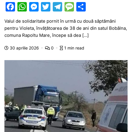
F
W
M
T
T
M
P
a
h
e
w
el
e
ar
Valul de solidaritate pornit în urmă cu două săptămâni
c
at
s
itt
e
s
ta
pentru Violeta, învățătoarea de 38 de ani din satul Bobâlna,
e
s
s
er
gr
s
je
comuna Rapoltu Mare, începe să dea […]
b
A
e
a
a
a
30 aprilie 2026
0
1 min read
o
p
n
m
g
z
o
p
g
e
ă
k
er