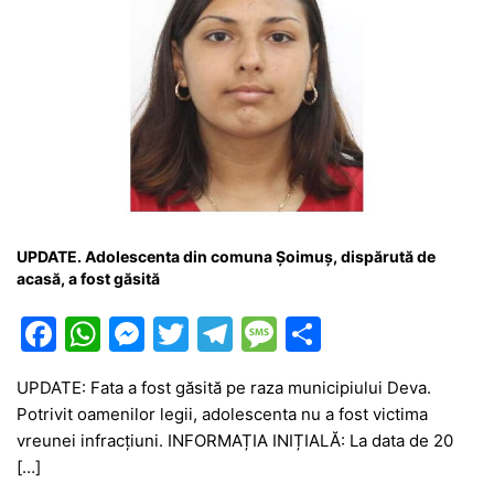
UPDATE. Adolescenta din comuna Șoimuș, dispărută de
acasă, a fost găsită
F
W
M
T
T
M
P
a
h
e
w
el
e
ar
UPDATE: Fata a fost găsită pe raza municipiului Deva.
c
at
s
itt
e
s
ta
Potrivit oamenilor legii, adolescenta nu a fost victima
e
s
s
er
gr
s
je
vreunei infracțiuni. INFORMAȚIA INIȚIALĂ: La data de 20
b
A
e
a
a
a
[…]