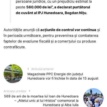
persoane juridice, cu un prejudiciu estimat la
peste
560.000 de lei”, a declarat purtătorul
de cuvânt al IPJ Hunedoara, Bogdan Nițu
.
Autoritățile anunță că
acțiunile de control vor continua
și
în perioada următoare, pentru prevenirea și combaterea
faptelor de evaziune fiscală și a comerțului cu produse
contrafăcute.
Articolul anterior
Magazinele PPC Energie din judeţul
Hunedoara vor fi închise în data de 15 august
Articolul următor
569 de ani de la moartea lui Ioan de Hunedoara
– „Atletul unic al lui Hristos” comemorat la
Hunedoara și Alba Iulia