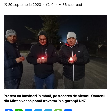
o
p
n
m
g
z
20 septembrie 2023
0
36 sec read
o
p
g
e
ă
k
er
Protest cu lumânări în mână, pe trecerea de pietoni. Oamenii
din Mintia vor să poată traversa în siguranță DN7