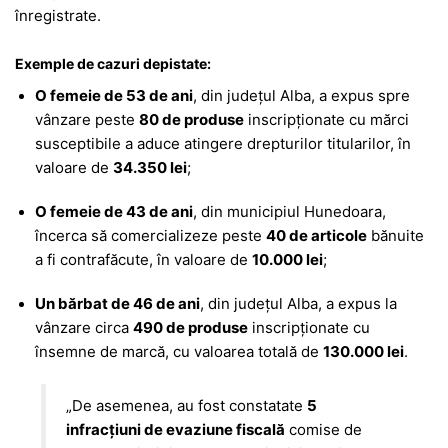
înregistrate.
Exemple de cazuri depistate:
O femeie de 53 de ani
, din județul Alba, a expus spre
vânzare peste
80 de produse
inscripționate cu mărci
susceptibile a aduce atingere drepturilor titularilor, în
valoare de
34.350 lei
;
O femeie de 43 de ani
, din municipiul Hunedoara,
încerca să comercializeze peste
40 de articole
bănuite
a fi contrafăcute, în valoare de
10.000 lei
;
Un bărbat de 46 de ani
, din județul Alba, a expus la
vânzare circa
490 de produse
inscripționate cu
însemne de marcă, cu valoarea totală de
130.000 lei
.
„De asemenea, au fost constatate
5
infracțiuni de evaziune fiscală
comise de