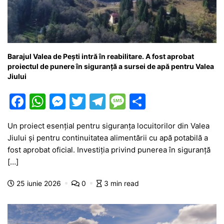
Barajul Valea de Pești intră în reabilitare. A fost aprobat
proiectul de punere în siguranță a sursei de apă pentru Valea
Jiului
F
W
M
T
T
M
P
a
h
e
w
el
e
ar
Un proiect esențial pentru siguranța locuitorilor din Valea
c
at
s
itt
e
s
ta
Jiului și pentru continuitatea alimentării cu apă potabilă a
e
s
s
er
gr
s
je
fost aprobat oficial. Investiția privind punerea în siguranță
b
A
e
a
a
a
[…]
o
p
n
m
g
z
25 iunie 2026
0
3 min read
o
p
g
e
ă
k
er