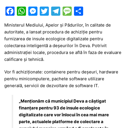
F
W
M
T
T
M
P
a
h
e
w
el
e
ar
Ministerul Mediului, Apelor și Pădurilor, în calitate de
c
at
s
itt
e
s
ta
autoritate, a lansat procedura de achiziție pentru
e
s
s
er
gr
s
je
furnizarea de insule ecologice digitalizate pentru
b
A
e
a
a
a
colectarea inteligentă a deșeurilor în Deva. Potrivit
administrației locale, procedura se află în faza de evaluare
o
p
n
m
g
z
calificare și tehnică.
o
p
g
e
ă
Vor fi achiziționate: containere pentru deșeuri, hardware
k
er
pentru minicomputere, pachete software utilizare
generală, servicii de dezvoltare de software IT.
„Menționăm că municipiul Deva a câștigat
finanțare pentru 93 de insule ecologice
digitalizate care vor înlocui în cea mai mare
parte, actualele platforme de colectare a