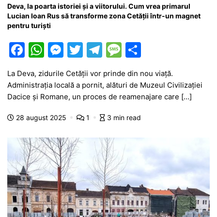
Deva, la poarta istoriei și a viitorului. Cum vrea primarul
Lucian Ioan Rus să transforme zona Cetății într-un magnet
pentru turiști
F
W
M
T
T
M
P
a
h
e
w
el
e
ar
La Deva, zidurile Cetății vor prinde din nou viață.
c
at
s
itt
e
s
ta
Administrația locală a pornit, alături de Muzeul Civilizației
e
s
s
er
gr
s
je
Dacice și Romane, un proces de reamenajare care […]
b
A
e
a
a
a
28 august 2025
1
3 min read
o
p
n
m
g
z
o
p
g
e
ă
k
er