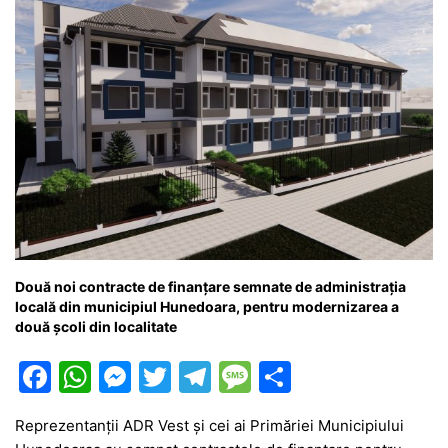
Două noi contracte de finanțare semnate de administrația
locală din municipiul Hunedoara, pentru modernizarea a
două școli din localitate
F
W
M
T
T
M
P
a
h
e
w
el
e
ar
Reprezentanții ADR Vest și cei ai Primăriei Municipiului
c
at
s
itt
e
s
ta