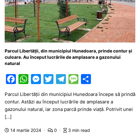
Parcul Libertății, din municipiul Hunedoara, prinde contur și
culoare. Au început lucrările de amplasare a gazonului
natural
F
W
M
T
T
M
P
a
h
e
w
el
e
ar
Parcul Libertății din municipiul Hunedoara începe să prindă
c
at
s
itt
e
s
ta
contur. Astăzi au început lucrările de amplasare a
e
s
s
er
gr
s
je
gazonului natural, iar zona parcă prinde viață. Potrivit unei
b
A
e
a
a
a
[…]
o
p
n
m
g
z
14 martie 2024
0
3 min read
o
p
g
e
ă