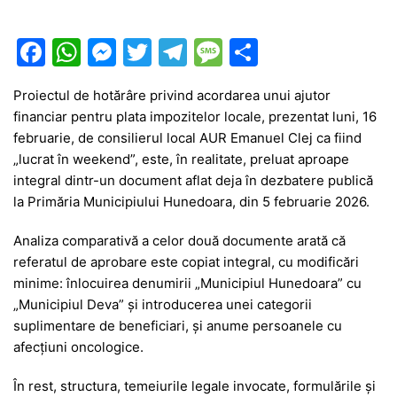
F
W
M
T
T
M
P
a
h
e
w
el
e
ar
Proiectul de hotărâre privind acordarea unui ajutor
c
at
s
itt
e
s
ta
financiar pentru plata impozitelor locale, prezentat luni, 16
e
s
s
er
gr
s
je
februarie, de consilierul local AUR Emanuel Clej ca fiind
b
A
e
a
a
a
„lucrat în weekend”, este, în realitate, preluat aproape
integral dintr-un document aflat deja în dezbatere publică
o
p
n
m
g
z
la
Primăria Municipiului Hunedoara, din 5 februarie 2026
.
o
p
g
e
ă
Analiza comparativă a celor două documente arată că
k
er
referatul de aprobare este copiat integral, cu modificări
minime: înlocuirea denumirii „Municipiul Hunedoara” cu
„Municipiul Deva” și introducerea unei categorii
suplimentare de beneficiari, și anume persoanele cu
afecțiuni oncologice.
În rest, structura, temeiurile legale invocate, formulările și