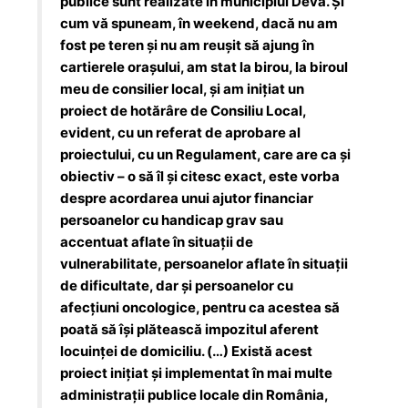
publice sunt realizate în municipiul Deva. Și
cum vă spuneam, în weekend, dacă nu am
fost pe teren și nu am reușit să ajung în
cartierele orașului, am stat la birou, la biroul
meu de consilier local, și am inițiat un
proiect de hotărâre de Consiliu Local,
evident, cu un referat de aprobare al
proiectului, cu un Regulament, care are ca și
obiectiv – o să îl și citesc exact, este vorba
despre acordarea unui ajutor financiar
persoanelor cu handicap grav sau
accentuat aflate în situații de
vulnerabilitate, persoanelor aflate în situații
de dificultate, dar și persoanelor cu
afecțiuni oncologice, pentru ca acestea să
poată să își plătească impozitul aferent
locuinței de domiciliu. (…) Există acest
proiect inițiat și implementat în mai multe
administrații publice locale din România,