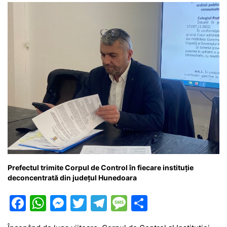
o
p
g
e
ă
k
er
Prefectul trimite Corpul de Control în fiecare instituție
deconcentrată din județul Hunedoara
F
W
M
T
T
M
P
a
h
e
w
el
e
ar