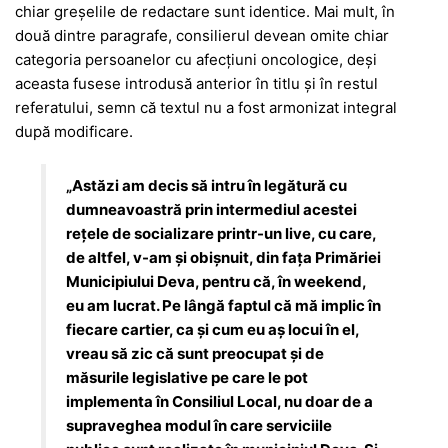
chiar greșelile de redactare sunt identice. Mai mult, în
două dintre paragrafe, consilierul devean omite chiar
categoria persoanelor cu afecțiuni oncologice, deși
aceasta fusese introdusă anterior în titlu și în restul
referatului, semn că textul nu a fost armonizat integral
după modificare.
„Astăzi am decis să intru în legătură cu
dumneavoastră prin intermediul acestei
rețele de socializare printr-un live, cu care,
de altfel, v-am și obișnuit, din fața Primăriei
Municipiului Deva, pentru că, în weekend,
eu am lucrat. Pe lângă faptul că mă implic în
fiecare cartier, ca și cum eu aș locui în el,
vreau să zic că sunt preocupat și de
măsurile legislative pe care le pot
implementa în Consiliul Local, nu doar de a
supraveghea modul în care serviciile