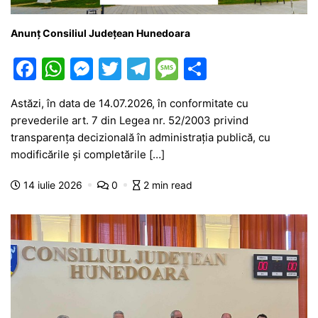
Anunț Consiliul Județean Hunedoara
F
W
M
T
T
M
P
a
h
e
w
el
e
ar
Astăzi, în data de 14.07.2026, în conformitate cu
c
at
s
itt
e
s
ta
prevederile art. 7 din Legea nr. 52/2003 privind
e
s
s
er
gr
s
je
transparenţa decizională în administraţia publică, cu
b
A
e
a
a
a
modificările și completările […]
o
p
n
m
g
z
14 iulie 2026
0
2 min read
o
p
g
e
ă
k
er