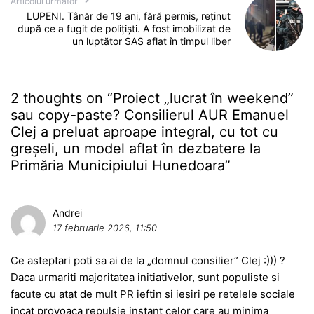
Articolul următor
LUPENI. Tânăr de 19 ani, fără permis, reținut
după ce a fugit de polițiști. A fost imobilizat de
un luptător SAS aflat în timpul liber
2 thoughts on “
Proiect „lucrat în weekend”
sau copy-paste? Consilierul AUR Emanuel
Clej a preluat aproape integral, cu tot cu
greșeli, un model aflat în dezbatere la
Primăria Municipiului Hunedoara
”
Andrei
17 februarie 2026, 11:50
Ce asteptari poti sa ai de la „domnul consilier” Clej :))) ?
Daca urmariti majoritatea initiativelor, sunt populiste si
facute cu atat de mult PR ieftin si iesiri pe retelele sociale
incat provoaca repulsie instant celor care au minima