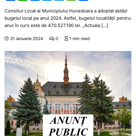
a
h
e
w
el
e
ar
Consiliul Local al Municipiului Hunedoara a adoptat astăzi
c
at
s
itt
e
s
ta
bugetul local pe anul 2024. Astfel, bugetul localității pentru
e
s
s
er
gr
s
je
anul în curs este de 470.527.190 lei. „Actuala […]
b
A
e
a
a
a
31 ianuarie 2024
0
1 min read
o
p
n
m
g
z
o
p
g
e
ă
k
er