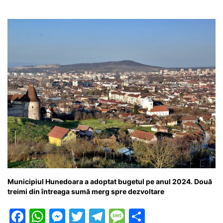
Municipiul Hunedoara a adoptat bugetul pe anul 2024. Două
treimi din întreaga sumă merg spre dezvoltare
F
W
M
T
T
M
P