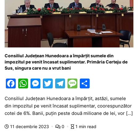
Consiliul Județean Hunedoara a împărțit sumele din
impozitul pe venit încasat suplimentar. Primăria Certeju de
Sus, singura care nu a vrut bani
F
W
M
T
T
M
P
a
h
e
w
el
e
ar
Consiliul Județean Hunedoara a împărțit, astăzi, sumele
c
at
s
itt
e
s
ta
din impozitul pe venit încasat suplimentar, coorespunzător
e
s
s
er
gr
s
je
cotei de 6%. Banii, puțin peste două milioane de lei, vor […]
b
A
e
a
a
a
11 decembrie 2023
0
1 min read
o
p
n
m
g
z