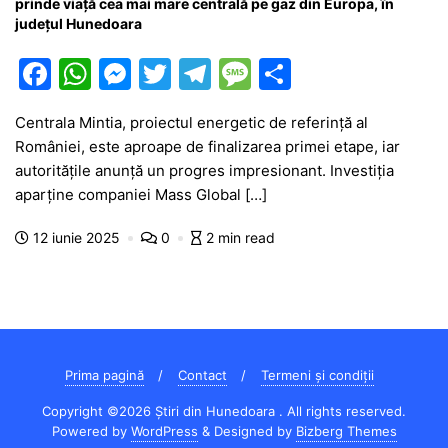
prinde viață cea mai mare centrală pe gaz din Europa, în
județul Hunedoara
F
W
M
T
T
M
P
a
h
e
w
el
e
ar
Centrala Mintia, proiectul energetic de referință al
c
at
s
itt
e
s
ta
României, este aproape de finalizarea primei etape, iar
e
s
s
er
gr
s
je
autoritățile anunță un progres impresionant. Investiția
b
A
e
a
a
a
aparține companiei Mass Global […]
o
p
n
m
g
z
12 iunie 2025
0
2 min read
o
p
g
e
ă
k
er
Prima pagină
Contact
Termeni și condiții
Copyright ©2026 Știri din Hunedoara . All rights reserved.
Powered by
WordPress
&
Designed by
Bizberg Themes