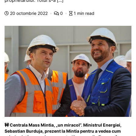
proprietarului. Totul s-a […]
b
A
e
a
a
a
20 octombrie 2022
0
1 min read
o
p
n
m
g
z
o
p
g
e
ă
k
er
🚧 Centrala Mass Mintia, „un miracol”. Ministrul Energiei,
Sebastian Burduja, prezent la Mintia pentru a vedea cum