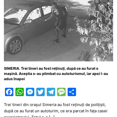
SIMERIA. Trei tineri au fost reținuți, după ce au furat o
mașină. Aceștia s-au plimbat cu autoturismul, iar apoi l-au
adus înapoi
F
W
M
T
T
M
P
a
h
e
w
el
e
ar
Trei tineri din orașul Simeria au fost reținuți de polițiști,
c
at
s
itt
e
s
ta
după ce au furat un autoturim, ce era parcat în fața casei
e
s
s
er
gr
s
je