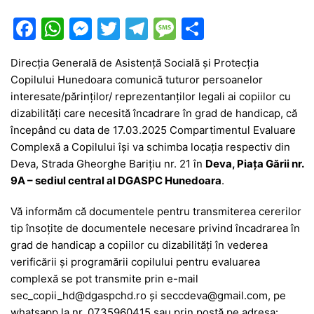
F
W
M
T
T
M
P
a
h
e
w
el
e
ar
Direcția Generală de Asistență Socială și Protecția
c
at
s
itt
e
s
ta
Copilului Hunedoara comunică tuturor persoanelor
e
s
s
er
gr
s
je
interesate/părinților/ reprezentanților legali ai copiilor cu
b
A
e
a
a
a
dizabilități care necesită încadrare în grad de handicap, că
începând cu data de 17.03.2025 Compartimentul Evaluare
o
p
n
m
g
z
Complexă a Copilului își va schimba locația respectiv din
o
p
g
e
ă
Deva, Strada Gheorghe Barițiu nr. 21 în
Deva, Piața Gării nr.
k
er
9A – sediul central al DGASPC Hunedoara
.
Vă informăm că documentele pentru transmiterea cererilor
tip însoțite de documentele necesare privind încadrarea în
grad de handicap a copiilor cu dizabilități în vederea
verificării și programării copilului pentru evaluarea
complexă se pot transmite prin e-mail
sec_copii_hd@dgaspchd.ro și seccdeva@gmail.com, pe
whatsapp la nr. 0735960415 sau prin poștă pe adresa: