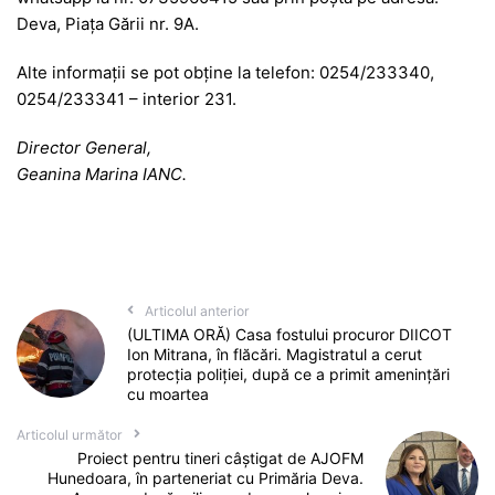
Deva, Piața Gării nr. 9A.
Alte informații se pot obține la telefon: 0254/233340,
0254/233341 – interior 231.
Director General,
Geanina Marina IANC.
Articolul anterior
(ULTIMA ORĂ) Casa fostului procuror DIICOT
Ion Mitrana, în flăcări. Magistratul a cerut
protecția poliției, după ce a primit amenințări
cu moartea
Articolul următor
Proiect pentru tineri câștigat de AJOFM
Hunedoara, în parteneriat cu Primăria Deva.