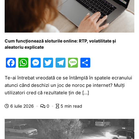
Cum funcționează sloturile online: RTP, volatilitate și
aleatoriu explicate
F
W
M
T
T
M
P
a
h
e
w
el
e
ar
Te-ai întrebat vreodată ce se întâmplă în spatele ecranului
c
at
s
itt
e
s
ta
atunci când deschizi un joc de noroc pe internet? Mulți
e
s
s
er
gr
s
je
utilizatori cred că rezultatele țin de […]
b
A
e
a
a
a
6 iulie 2026
0
5 min read
o
p
n
m
g
z
o
p
g
e
ă
k
er