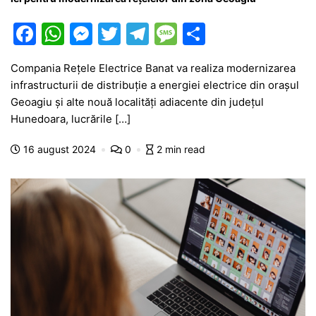
F
W
M
T
T
M
P
a
h
e
w
el
e
ar
Compania Rețele Electrice Banat va realiza modernizarea
c
at
s
itt
e
s
ta
infrastructurii de distribuție a energiei electrice din orașul
e
s
s
er
gr
s
je
Geoagiu și alte nouă localități adiacente din județul
b
A
e
a
a
a
Hunedoara, lucrările […]
o
p
n
m
g
z
16 august 2024
0
2 min read
o
p
g
e
ă
k
er