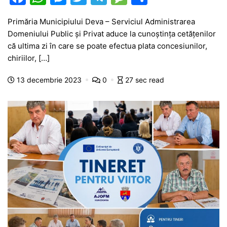
a
h
e
w
el
e
ar
Primăria Municipiului Deva – Serviciul Administrarea
c
at
s
itt
e
s
ta
Domeniului Public și Privat aduce la cunoștința cetățenilor
e
s
s
er
gr
s
je
că ultima zi în care se poate efectua plata concesiunilor,
b
A
e
a
a
a
chiriilor, […]
o
p
n
m
g
z
13 decembrie 2023
0
27 sec read
o
p
g
e
ă
k
er