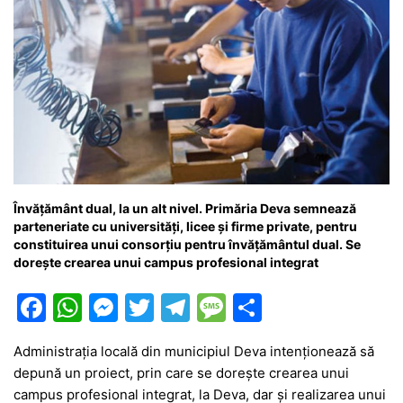
Învățământ dual, la un alt nivel. Primăria Deva semnează
parteneriate cu universități, licee și firme private, pentru
constituirea unui consorțiu pentru învățământul dual. Se
dorește crearea unui campus profesional integrat
F
W
M
T
T
M
P
a
h
e
w
el
e
ar
Administrația locală din municipiul Deva intenționează să
c
at
s
itt
e
s
ta
depună un proiect, prin care se dorește crearea unui
e
s
s
er
gr
s
je
campus profesional integrat, la Deva, dar și realizarea unui