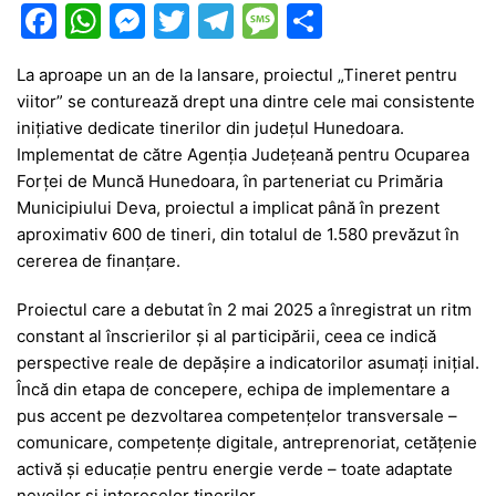
F
W
M
T
T
M
P
a
h
e
w
el
e
ar
La aproape un an de la lansare, proiectul „Tineret pentru
c
at
s
itt
e
s
ta
viitor” se conturează drept una dintre cele mai consistente
e
s
s
er
gr
s
je
inițiative dedicate tinerilor din județul Hunedoara.
b
A
e
a
a
a
Implementat de către Agenția Județeană pentru Ocuparea
Forței de Muncă Hunedoara, în parteneriat cu Primăria
o
p
n
m
g
z
Municipiului Deva, proiectul a implicat până în prezent
o
p
g
e
ă
aproximativ 600 de tineri, din totalul de 1.580 prevăzut în
k
er
cererea de finanțare.
Proiectul care a debutat în 2 mai 2025 a înregistrat un ritm
constant al înscrierilor și al participării, ceea ce indică
perspective reale de depășire a indicatorilor asumați inițial.
Încă din etapa de concepere, echipa de implementare a
pus accent pe dezvoltarea competențelor transversale –
comunicare, competențe digitale, antreprenoriat, cetățenie
activă și educație pentru energie verde – toate adaptate
nevoilor și intereselor tinerilor.