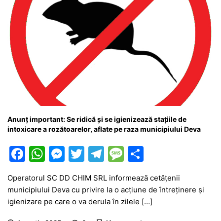
Anunț important: Se ridică și se igienizează stațiile de
intoxicare a rozătoarelor, aflate pe raza municipiului Deva
F
W
M
T
T
M
P
a
h
e
w
el
e
ar
Operatorul SC DD CHIM SRL informează cetățenii
c
at
s
itt
e
s
ta
municipiului Deva cu privire la o acțiune de întreținere și
e
s
s
er
gr
s
je
igienizare pe care o va derula în zilele […]
b
A
e
a
a
a