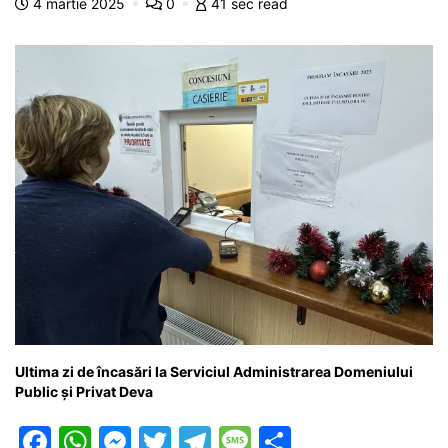
4 martie 2025
0
41 sec read
o
p
n
m
g
z
o
p
g
e
ă
k
er
Ultima zi de încasări la Serviciul Administrarea Domeniului
Public și Privat Deva
F
W
M
T
T
M
P