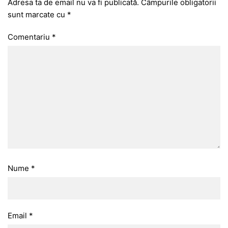
Adresa ta de email nu va fi publicată.
Câmpurile obligatorii
sunt marcate cu
*
Comentariu
*
Nume
*
Email
*