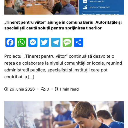
„Tineret pentru viitor” ajunge în comuna Beriu. Autoritățile și
specialiștii caută soluții pentru sprijinirea tinerilor
F
W
M
T
T
M
P
a
h
e
w
el
e
ar
Proiectul „Tineret pentru viitor” continuă să dezvolte o
c
at
s
itt
e
s
ta
rețea de colaborare la nivelul comunităților locale, reunind
e
s
s
er
gr
s
je
administrații publice, specialiști și instituții care pot
b
A
e
a
a
a
contribui la […]
o
p
n
m
g
z
26 iunie 2026
0
1 min read
o
p
g
e
ă
k
er