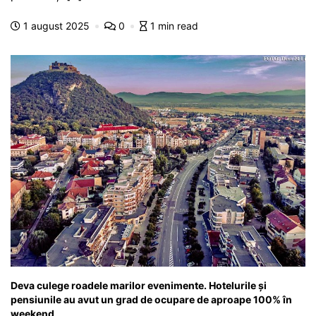
b
A
e
a
a
a
1 august 2025
0
1 min read
o
p
n
m
g
z
o
p
g
e
ă
k
er
Deva culege roadele marilor evenimente. Hotelurile și
pensiunile au avut un grad de ocupare de aproape 100% în
weekend