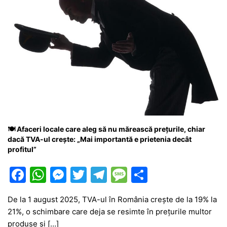
🍽️ Afaceri locale care aleg să nu mărească prețurile, chiar
dacă TVA-ul crește: „Mai importantă e prietenia decât
profitul”
F
W
M
T
T
M
P
a
h
e
w
el
e
ar
De la 1 august 2025, TVA-ul în România crește de la 19% la
c
at
s
itt
e
s
ta
21%, o schimbare care deja se resimte în prețurile multor
e
s
s
er
gr
s
je
produse și […]