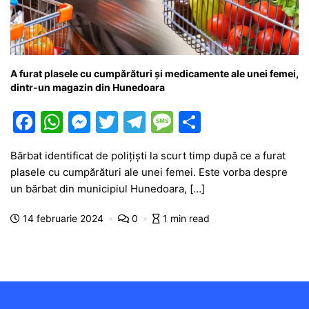
A furat plasele cu cumpărături și medicamente ale unei femei,
dintr-un magazin din Hunedoara
F
W
M
T
T
M
P
a
h
e
w
el
e
ar
Bărbat identificat de polițiști la scurt timp după ce a furat
c
at
s
itt
e
s
ta
plasele cu cumpărături ale unei femei. Este vorba despre
e
s
s
er
gr
s
je
un bărbat din municipiul Hunedoara, […]
b
A
e
a
a
a
14 februarie 2024
0
1 min read
o
p
n
m
g
z
o
p
g
e
ă
k
er