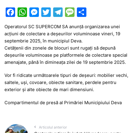
F
W
M
T
T
M
P
a
h
e
w
el
e
ar
Operatorul SC SUPERCOM SA anunță organizarea unei
c
at
s
itt
e
s
ta
acțiuni de colectare a deșeurilor voluminoase vineri, 19
e
s
s
er
gr
s
je
septembrie 2025, în municipiul Deva.
b
A
e
a
a
a
Cetățenii din zonele de blocuri sunt rugați să depună
deșeurile voluminoase pe platformele de colectare special
o
p
n
m
g
z
amenajate, până în dimineața zilei de 19 septembrie 2025.
o
p
g
e
ă
Vor fi ridicate următoarele tipuri de deșeuri: mobilier vechi,
k
er
saltele, uși, covoare, obiecte sanitare, perdele pentru
exterior și alte obiecte de mari dimensiuni.
Compartimentul de presă al Primăriei Municipiului Deva
Articolul anterior