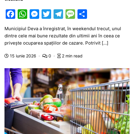
F
W
M
T
T
M
P
a
h
e
w
el
e
ar
Municipiul Deva a înregistrat, în weekendul trecut, unul
c
at
s
itt
e
s
ta
dintre cele mai bune rezultate din ultimii ani în ceea ce
e
s
s
er
gr
s
je
privește ocuparea spațiilor de cazare. Potrivit […]
b
A
e
a
a
a
15 iunie 2026
0
2 min read
o
p
n
m
g
z
o
p
g
e
ă
k
er