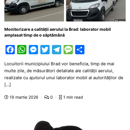
Monitorizare a calității aerului la Brad: laborator mobil
amplasat timp de o săptămână
F
W
M
T
T
M
P
a
h
e
w
el
e
ar
Locuitorii municipiului Brad vor beneficia, timp de mai
c
at
s
itt
e
s
ta
multe zile, de măsurători detaliate ale calității aerului,
e
s
s
er
gr
s
je
realizate cu ajutorul unui laborator mobil al autorităților de
b
A
e
a
a
a
[…]
o
p
n
m
g
z
19 martie 2026
0
1 min read
o
p
g
e
ă
k
er