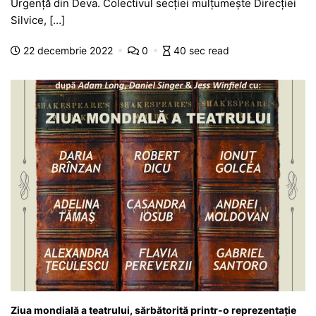
e
s
s
er
gr
s
je
Urgență din Deva. Colectivul secției mulțumește Direcției
b
A
e
a
a
a
Silvice, […]
o
p
n
m
g
z
22 decembrie 2022
0
40 sec read
o
p
g
e
ă
k
er
Ziua mondială a teatrului, sărbătorită printr-o reprezentație