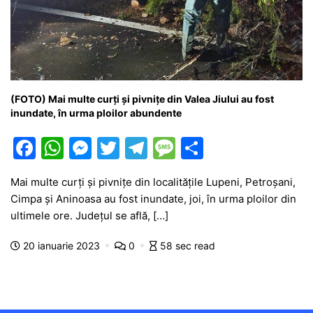
(FOTO) Mai multe curţi şi pivniţe din Valea Jiului au fost
inundate, în urma ploilor abundente
F
W
M
T
T
M
P
a
h
e
w
el
e
ar
Mai multe curţi şi pivniţe din localităţile Lupeni, Petroşani,
c
at
s
itt
e
s
ta
Cimpa şi Aninoasa au fost inundate, joi, în urma ploilor din
e
s
s
er
gr
s
je
ultimele ore. Judeţul se află, […]
b
A
e
a
a
a
20 ianuarie 2023
0
58 sec read
o
p
n
m
g
z
o
p
g
e
ă
k
er