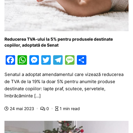
Reducerea TVA-ului la 5% pentru produsele destinate
copiilor, adoptată de Senat
F
W
M
T
T
M
P
a
h
e
w
el
e
ar
Senatul a adoptat amendamentul care vizează reducerea
c
at
s
itt
e
s
ta
de TVA de la 19% la doar 5% pentru anumite produse
e
s
s
er
gr
s
je
destinate copiilor: lapte praf, scutece, șervetele,
b
A
e
a
a
a
îmbrăcăminte […]
o
p
n
m
g
z
24 mai 2023
0
1 min read
o
p
g
e
ă
k
er