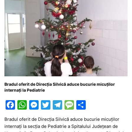
Bradul oferit de Direcția Silvică aduce bucurie micuților
internați la Pediatrie
F
W
M
T
T
M
P
a
h
e
w
el
e
ar
Bradul oferit de Direcția Silvică aduce bucurie micuților
c
at
s
itt
e
s
ta
internați la secția de Pediatrie a Spitalului Județean de