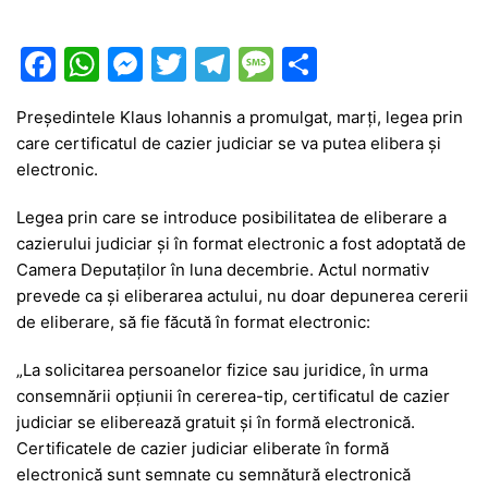
F
W
M
T
T
M
P
a
h
e
w
el
e
ar
Președintele Klaus Iohannis a promulgat, marți, legea prin
c
at
s
itt
e
s
ta
care certificatul de cazier judiciar se va putea elibera și
e
s
s
er
gr
s
je
electronic.
b
A
e
a
a
a
Legea prin care se introduce posibilitatea de eliberare a
o
p
n
m
g
z
cazierului judiciar şi în format electronic a fost adoptată de
o
p
g
e
ă
Camera Deputaţilor în luna decembrie. Actul normativ
prevede ca şi eliberarea actului, nu doar depunerea cererii
k
er
de eliberare, să fie făcută în format electronic:
„La solicitarea persoanelor fizice sau juridice, în urma
consemnării opţiunii în cererea-tip, certificatul de cazier
judiciar se eliberează gratuit şi în formă electronică.
Certificatele de cazier judiciar eliberate în formă
electronică sunt semnate cu semnătură electronică