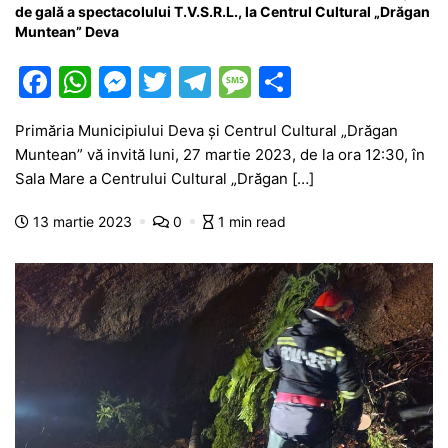
de gală a spectacolului T.V.S.R.L., la Centrul Cultural „Drăgan
Muntean” Deva
F
W
M
T
T
M
P
a
h
e
w
el
e
ar
Primăria Municipiului Deva și Centrul Cultural „Drăgan
c
at
s
itt
e
s
ta
Muntean” vă invită luni, 27 martie 2023, de la ora 12:30, în
e
s
s
er
gr
s
je
Sala Mare a Centrului Cultural „Drăgan […]
b
A
e
a
a
a
13 martie 2023
0
1 min read
o
p
n
m
g
z
o
p
g
e
ă
k
er