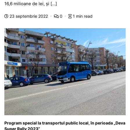
e
s
s
er
gr
s
je
16,6 milioane de lei, și […]
b
A
e
a
a
a
23 septembrie 2022
0
1 min read
o
p
n
m
g
z
o
p
g
e
ă
k
er
Program special la transportul public local, în perioada „Deva
Super Rally 2023”