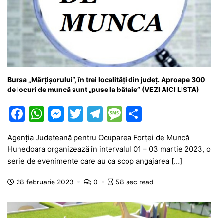
Bursa „Mărțișorului”, în trei localități din județ. Aproape 300
de locuri de muncă sunt „puse la bătaie” (VEZI AICI LISTA)
F
W
M
T
T
M
P
a
h
e
w
el
e
ar
Agenția Județeană pentru Ocuparea Forței de Muncă
c
at
s
itt
e
s
ta
Hunedoara organizează în intervalul 01 – 03 martie 2023, o
e
s
s
er
gr
s
je
serie de evenimente care au ca scop angajarea […]
b
A
e
a
a
a
28 februarie 2023
0
58 sec read
o
p
n
m
g
z
o
p
g
e
ă