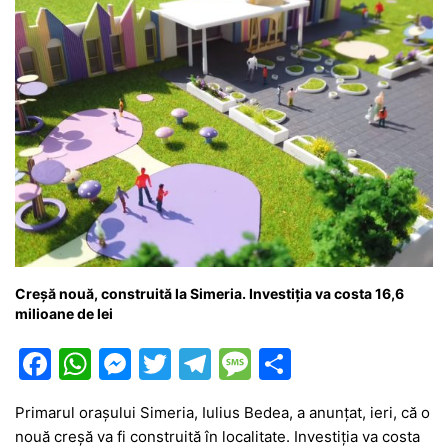
k
er
Creșă nouă, construită la Simeria. Investiția va costa 16,6
milioane de lei
F
W
M
T
T
M
P
a
h
e
w
el
e
ar
Primarul orașului Simeria, Iulius Bedea, a anunțat, ieri, că o
c
at
s
itt
e
s
ta
nouă creșă va fi construită în localitate. Investiția va costa