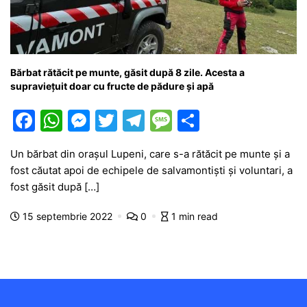
Bărbat rătăcit pe munte, găsit după 8 zile. Acesta a
supravieţuit doar cu fructe de pădure şi apă
F
W
M
T
T
M
P
a
h
e
w
el
e
ar
Un bărbat din oraşul Lupeni, care s-a rătăcit pe munte şi a
c
at
s
itt
e
s
ta
fost căutat apoi de echipele de salvamontişti şi voluntari, a
e
s
s
er
gr
s
je
fost găsit după […]
b
A
e
a
a
a
15 septembrie 2022
0
1 min read
o
p
n
m
g
z
o
p
g
e
ă
k
er