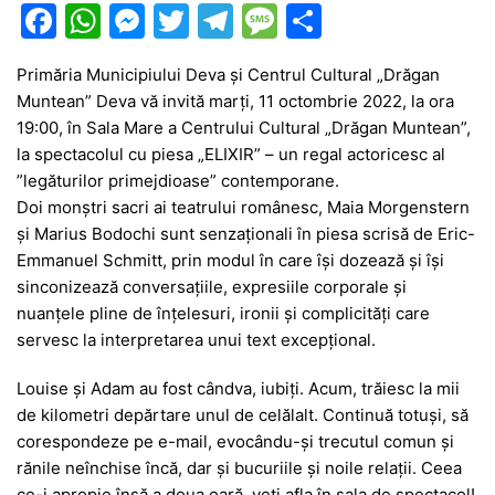
F
W
M
T
T
M
P
a
h
e
w
el
e
ar
Primăria Municipiului Deva şi Centrul Cultural „Drăgan
c
at
s
itt
e
s
ta
Muntean” Deva vă invită marţi, 11 octombrie 2022, la ora
e
s
s
er
gr
s
je
19:00, în Sala Mare a Centrului Cultural „Drăgan Muntean”,
b
A
e
a
a
a
la spectacolul cu piesa „ELIXIR” – un regal actoricesc al
”legăturilor primejdioase” contemporane.
o
p
n
m
g
z
Doi monştri sacri ai teatrului românesc, Maia Morgenstern
o
p
g
e
ă
şi Marius Bodochi sunt senzaţionali în piesa scrisă de Eric-
k
er
Emmanuel Schmitt, prin modul în care îşi dozează şi îşi
sinconizează conversaţiile, expresiile corporale şi
nuanţele pline de înţelesuri, ironii şi complicităţi care
servesc la interpretarea unui text excepţional.
Louise şi Adam au fost cândva, iubiţi. Acum, trăiesc la mii
de kilometri depărtare unul de celălalt. Continuă totuşi, să
corespondeze pe e-mail, evocându-şi trecutul comun şi
rănile neînchise încă, dar şi bucuriile şi noile relaţii. Ceea
ce-i apropie însă a doua oară, veţi afla în sala de spectacol!