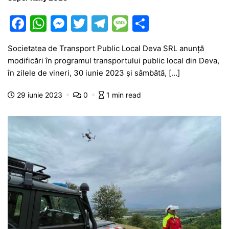
F
W
M
T
T
M
P
a
h
e
w
el
e
ar
Societatea de Transport Public Local Deva SRL anunță
c
at
s
itt
e
s
ta
modificări în programul transportului public local din Deva,
e
s
s
er
gr
s
je
în zilele de vineri, 30 iunie 2023 și sâmbătă, […]
b
A
e
a
a
a
29 iunie 2023
0
1 min read
o
p
n
m
g
z
o
p
g
e
ă
k
er