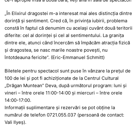
„În Elixirul dragostei m-a interesat mai ales distincţia dintre
dorinţă şi sentiment. Cred că, în privinţa iubirii, problema
constă în faptul că denumim cu acelaşi cuvânt două teritorii
diferite: cel al dorinţei şi cel al sentimentului. La graniţa
dintre ele, atunci când încercăm să împăcăm atracţia fizică
şi dragostea, se nasc marile noastre poveşti, nu
întotdeauna fericite“. (Eric-Emmanuel Schmitt)
Biletele pentru spectacol sunt puse în vânzare la preţul de
100 de lei şi pot fi achiziţionate de la Centrul Cultural
„Drăgan Muntean” Deva, după următorul program: luni și
vineri – între orele 11:00-14:00 şi miercuri – între orele
14:00-17:00.
Informații suplimentare şi rezervări se pot obține la
numărul de telefon 0721.055.037 (persoană de contact:
Vali Ilyeș).