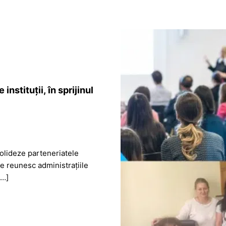
nstituții, în sprijinul
solideze parteneriatele
are reunesc administrațiile
[…]