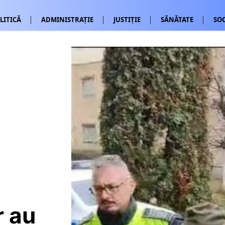
LITICĂ
ADMINISTRAȚIE
JUSTIȚIE
SĂNĂTATE
SOC
r au