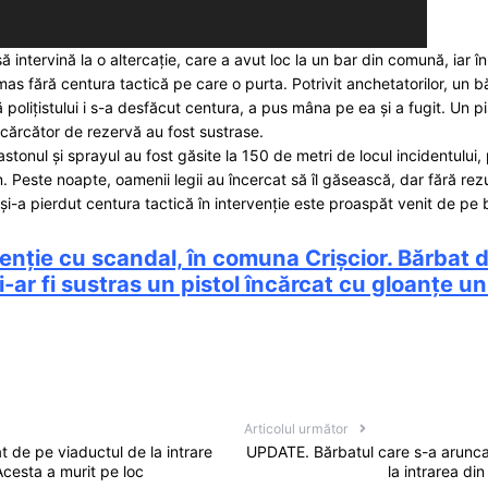
 să intervină la o altercație, care a avut loc la un bar din comună, iar 
ămas fără centura tactică pe care o purta. Potrivit anchetatorilor, un b
polițistului i s-a desfăcut centura, a pus mâna pe ea și a fugit. Un p
încărcător de rezervă au fost sustrase.
tonul și sprayul au fost găsite la 150 de metri de locul incidentului, p
. Peste noapte, oamenii legii au încercat să îl găsească, dar fără rezul
 și-a pierdut centura tactică în intervenție este proaspăt venit de pe
enție cu scandal, în comuna Crișcior. Bărbat di
i-ar fi sustras un pistol încărcat cu gloanțe unu
Articolul următor
 de pe viaductul de la intrare
UPDATE. Bărbatul care s-a arunca
Acesta a murit pe loc
la intrarea di