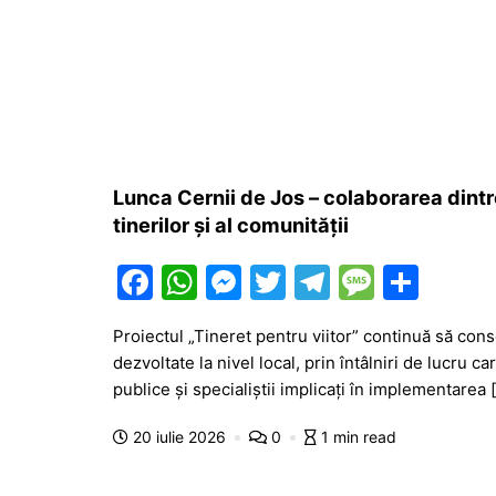
Lunca Cernii de Jos – colaborarea dintre i
tinerilor și al comunității
F
W
M
T
T
M
P
a
h
e
w
el
e
ar
Proiectul „Tineret pentru viitor” continuă să con
c
at
s
itt
e
s
ta
dezvoltate la nivel local, prin întâlniri de lucru c
e
s
s
er
gr
s
je
publice și specialiștii implicați în implementarea 
b
A
e
a
a
a
20 iulie 2026
0
1 min read
o
p
n
m
g
z
o
p
g
e
ă