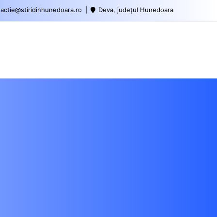
actie@stiridinhunedoara.ro
Deva, județul Hunedoara