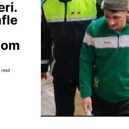
eri.
afle
n om
n read