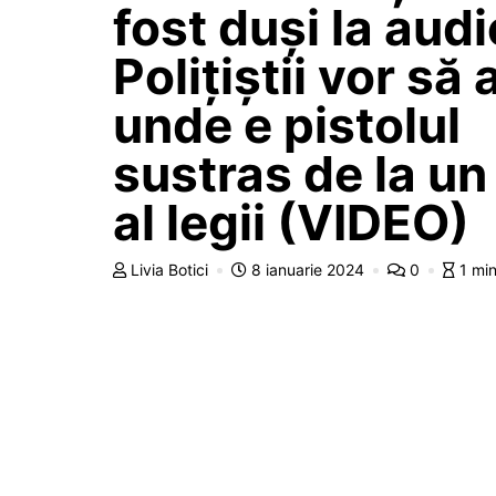
fost duși la audi
Polițiștii vor să 
unde e pistolul
sustras de la u
al legii (VIDEO)
Livia Botici
8 ianuarie 2024
0
1 mi