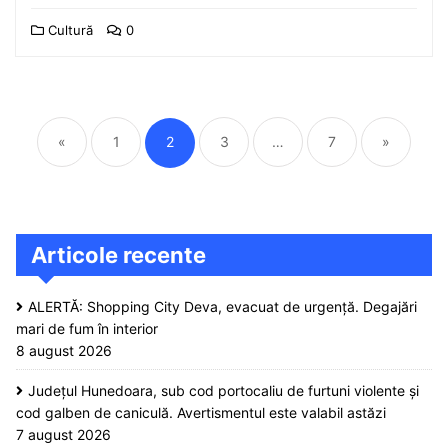
Cultură
0
Paginație
articole
«
1
2
3
…
7
»
Articole recente
ALERTĂ: Shopping City Deva, evacuat de urgență. Degajări
mari de fum în interior
8 august 2026
Județul Hunedoara, sub cod portocaliu de furtuni violente și
cod galben de caniculă. Avertismentul este valabil astăzi
7 august 2026