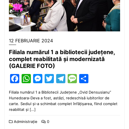
12 FEBRUARIE 2024
Filiala numărul 1 a bibliotecii județene,
complet reabilitată și modernizată
(GALERIE FOTO)
Facebook
WhatsApp
Messenger
Twitter
Telegram
Message
Partajea
Filiala numărul 1 a Bibliotecii Județene „Ovid Densusianu”
Hunedoara-Deva a fost, astăzi, redeschisă iubitorilor de
carte. Sediul și-a schimbat complet înfățișarea, fiind complet
reabilitat și […]
Administrație
0