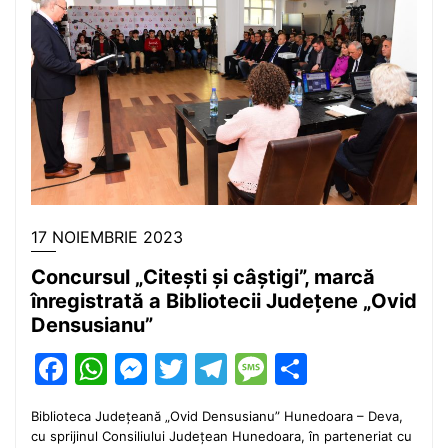
17 NOIEMBRIE 2023
Concursul „Citești și câștigi”, marcă
înregistrată a Bibliotecii Județene „Ovid
Densusianu”
Facebook
WhatsApp
Messenger
Twitter
Telegram
Message
Partajea
Biblioteca Județeană „Ovid Densusianu” Hunedoara – Deva,
cu sprijinul Consiliului Județean Hunedoara, în parteneriat cu