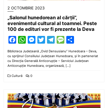
2 OCTOMBRIE 2023
„Salonul hunedorean al cărții”,
evenimentul cultural al toamnei. Peste
100 de edituri vor fi prezente la Deva
Facebook
WhatsApp
Messenger
Twitter
Telegram
Message
Partajea
Biblioteca Județeană „Ovid Densusianu” Hunedoara – Deva,
cu sprijinul Consiliului Județean Hunedoara, și în parteneriat
cu Direcția Generală Anticorupție – Serviciul Județean
Anticorupție Hunedoara, organizează, […]
Cultură
0