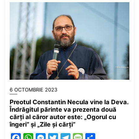
6 OCTOMBRIE 2023
Preotul Constantin Necula vine la Deva.
Îndrăgitul părinte va prezenta două
cărți al căror autor este: „Ogorul cu
îngeri” și „Zile și cărți”
Facebook
WhatsApp
Messenger
Twitter
Telegram
Message
Partajea