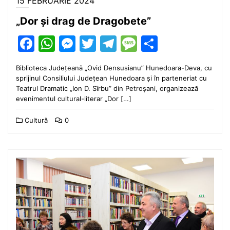
15 FEBRUARIE 2024
„Dor și drag de Dragobete”
Facebook
WhatsApp
Messenger
Twitter
Telegram
Message
Partajea
Biblioteca Județeană „Ovid Densusianu” Hunedoara-Deva, cu
sprijinul Consiliului Județean Hunedoara și în parteneriat cu
Teatrul Dramatic „Ion D. Sîrbu” din Petroșani, organizează
evenimentul cultural-literar „Dor […]
Cultură
0