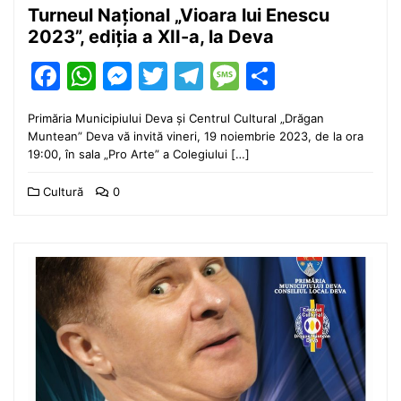
Turneul Național „Vioara lui Enescu
2023”, ediția a XII-a, la Deva
Facebook
WhatsApp
Messenger
Twitter
Telegram
Message
Partajea
Primăria Municipiului Deva și Centrul Cultural „Drăgan
Muntean” Deva vă invită vineri, 19 noiembrie 2023, de la ora
19:00, în sala „Pro Arte” a Colegiului […]
Cultură
0