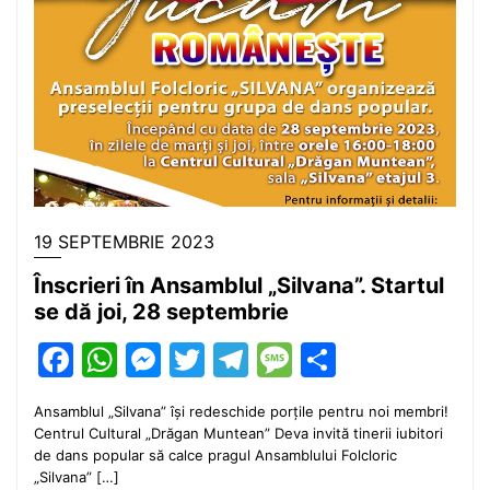
19 SEPTEMBRIE 2023
Înscrieri în Ansamblul „Silvana”. Startul
se dă joi, 28 septembrie
Facebook
WhatsApp
Messenger
Twitter
Telegram
Message
Partajea
Ansamblul „Silvana” își redeschide porțile pentru noi membri!
Centrul Cultural „Drăgan Muntean” Deva invită tinerii iubitori
de dans popular să calce pragul Ansamblului Folcloric
„Silvana” […]