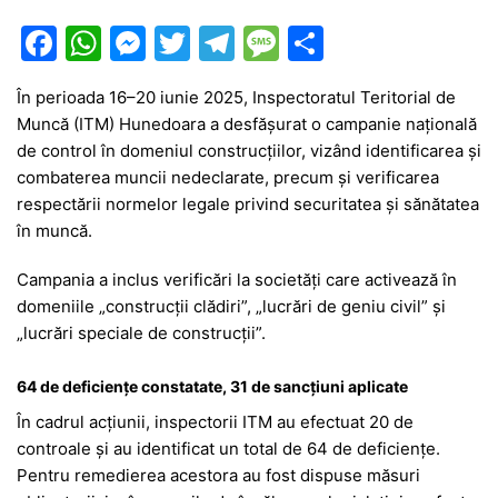
F
W
M
T
T
M
P
a
h
e
w
el
e
ar
În perioada 16–20 iunie 2025, Inspectoratul Teritorial de
c
at
s
itt
e
s
ta
Muncă (ITM) Hunedoara a desfășurat o campanie națională
e
s
s
er
gr
s
je
de control în domeniul construcțiilor, vizând identificarea și
b
A
e
a
a
a
combaterea muncii nedeclarate, precum și verificarea
respectării normelor legale privind securitatea și sănătatea
o
p
n
m
g
z
în muncă.
o
p
g
e
ă
Campania a inclus verificări la societăți care activează în
k
er
domeniile „construcții clădiri”, „lucrări de geniu civil” și
„lucrări speciale de construcții”.
64 de deficiențe constatate, 31 de sancțiuni aplicate
În cadrul acțiunii, inspectorii ITM au efectuat 20 de
controale și au identificat un total de 64 de deficiențe.
Pentru remedierea acestora au fost dispuse măsuri